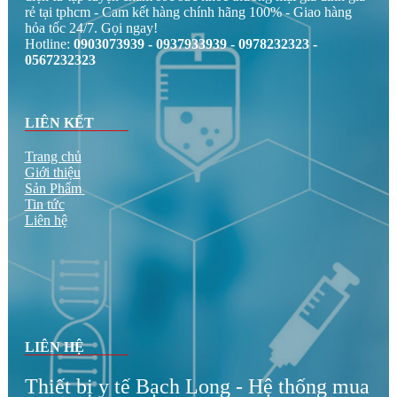
rẻ tại tphcm - Cam kết hàng chính hãng 100% - Giao hàng
hỏa tốc 24/7. Gọi ngay!
Hotline:
0903073939 - 0937933939 - 0978232323 -
0567232323
LIÊN KẾT
Trang chủ
Giới thiệu
Sản Phẩm
Tin tức
Liên hệ
LIÊN HỆ
Thiết bị y tế Bạch Long - Hệ thống mua