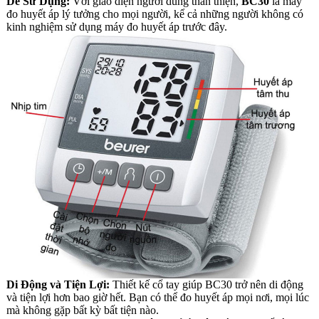
Dễ Sử Dụng:
Với giao diện người dùng thân thiện,
BC30
là máy
đo huyết áp lý tưởng cho mọi người, kể cả những người không có
kinh nghiệm sử dụng máy đo huyết áp trước đây.
Di Động và Tiện Lợi:
Thiết kế cổ tay giúp BC30 trở nên di động
và tiện lợi hơn bao giờ hết. Bạn có thể đo huyết áp mọi nơi, mọi lúc
mà không gặp bất kỳ bất tiện nào.