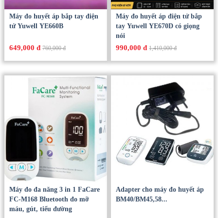
Máy đo huyết áp bắp tay điện
Máy đo huyết áp điện tử bắp
tử Yuwell YE660B
tay Yuwell YE670D có giọng
nói
649,000 đ
990,000 đ
760,000 đ
1,410,000 đ
Máy đo đa năng 3 in 1 FaCare
Adapter cho máy đo huyết áp
FC-M168 Bluetooth đo mỡ
BM40/BM45,58...
máu, gút, tiểu đường