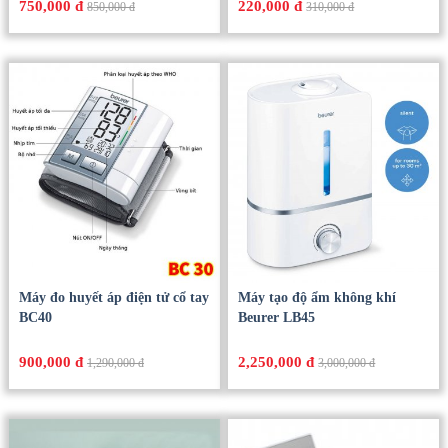
750,000 đ
220,000 đ
850,000 đ
310,000 đ
Máy đo huyết áp điện tử cổ tay
Máy tạo độ ẩm không khí
BC40
Beurer LB45
900,000 đ
2,250,000 đ
1,290,000 đ
3,000,000 đ