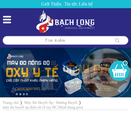
Giới Thiệu
Tin tức
Liên hệ
0
Trang chủ
❯
Máy Đo Huyết Áp - Đường Huyết
❯
máy đo huyết áp điện tử cổ tay BC30(sử dụng pin)