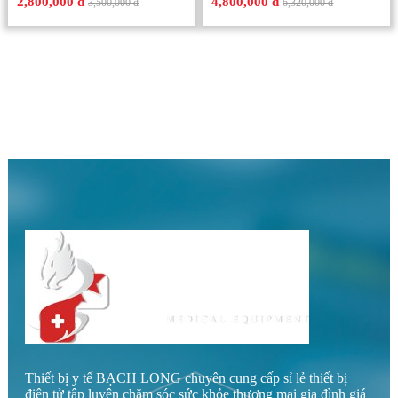
2,800,000 đ
4,800,000 đ
3,500,000 đ
6,320,000 đ
Thiết bị y tế BẠCH LONG chuyên cung cấp sỉ lẻ thiết bị
điện tử tập luyện chăm sóc sức khỏe thương mại gia đình giá