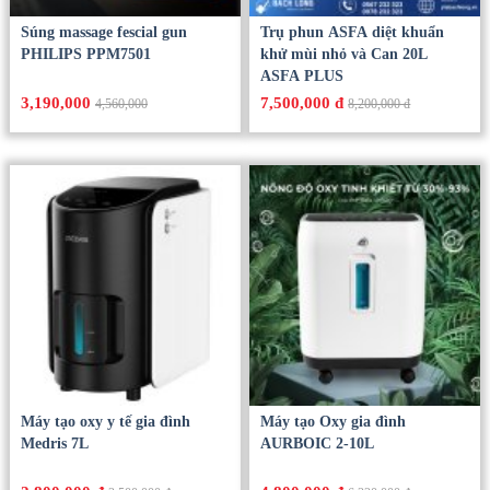
Súng massage fescial gun
Trụ phun ASFA diệt khuẩn
PHILIPS PPM7501
khử mùi nhỏ và Can 20L
ASFA PLUS
3,190,000
7,500,000 đ
4,560,000
8,200,000 đ
Máy tạo oxy y tế gia đình
Máy tạo Oxy gia đình
Medris 7L
AURBOIC 2-10L