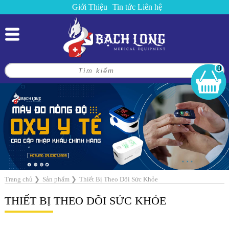
Giới Thiệu
Tin tức
Liên hệ
0
Trang chủ
❯
Sản phẩm
❯
Thiết Bị Theo Dõi Sức Khỏe
THIẾT BỊ THEO DÕI SỨC KHỎE