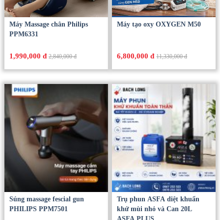
Máy Massage chân Philips
Máy tạo oxy OXYGEN M50
PPM6331
1,990,000 đ
6,800,000 đ
2,840,000 đ
11,330,000 đ
Súng massage fescial gun
Trụ phun ASFA diệt khuẩn
PHILIPS PPM7501
khử mùi nhỏ và Can 20L
ASFA PLUS