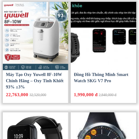
Máy Tạo Oxy Yuwell 8F-10W
Đồng Hồ Thông Minh Smart
Chính Hãng – Oxy Tinh Khiết
Watch SKG V7 Pro
93% ±3%
22,763,000
1,990,000 đ
32,520,000
2,840,000 đ