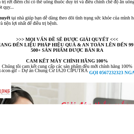
 trị rứt điểm chỉ có thể uống thuốc duy trì và điều chỉnh chế độ ăn uố
t qụy...
huyết
tại nhà giúp bạn dễ dàng theo dõi tình trạng sức khỏe của mình 
 tiện lợi nhất để điều trị bệnh.
>>> MỌI VẤN ĐỀ SẼ ĐƯỢC GIẢI QUYẾT <<<
ANG ĐẾN LIỆU PHÁP HIỆU QUẢ & AN TOÀN LÊN ĐẾN 9
500+ SẢN PHẨM ĐƯỢC BÁN RA
CAM KẾT MÁY CHÍNH HÃNG 100%
Chúng tôi cam kết cung cấp các sản phẩm đều mới chính hãng 100%
GỌI 0567232323 NG