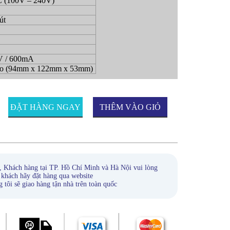
C (100V – 240V)
út
V / 600mA
ao (94mm x 122mm x 53mm)
ĐẶT HÀNG NGAY
THÊM VÀO GIỎ
HÀNG
, Khách hàng tại TP. Hồ Chí Minh và Hà Nội vui lòng
 khách hãy đặt hàng qua website
ẽ giao hàng tận nhà trên toàn quốc