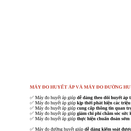
MÁY ĐO HUYẾT ÁP VÀ MÁY ĐO ĐƯỜNG H
✅ Máy đo huyết áp giúp
dễ dàng theo dõi huyết áp t
✅ Máy đo huyết áp giúp
kịp thời phát hiện các triệ
✅ Máy đo huyết áp giúp
cung cấp thông tin quan trọ
✅ Máy đo huyết áp giúp
giảm chi phí chăm sóc sức kh
✅ Máy đo huyết áp giúp
thực hiện chuẩn đoán sớm 
✅ Máy đo đường huyết giúp
dễ dàng kiểm soát được