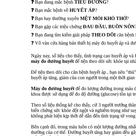
❓
Bạn đang mắc bệnh
TIỂU ĐƯỜNG
?
❓
Bạn mắc bệnh về
HUYẾT ÁP
?
❓
Bạn hay thường xuyên
MỆT MỎI KHÓ THỞ
?
❓
Bạn gặp các triệu chứng
ĐAU ĐẦU, BUỒN NÔN
❓ Bạn đang tìm kiếm giải pháp
THEO DÕI
căn bệnh 
❓ Vô vàn cửa hàng bán thiết bị máy đo huyết áp và đ
Ngày nay, số liệu cho thấy, tình trạng cao huyết áp và
máy đo đường huyết
để tiện theo dõi sức khỏe tại nh
Để tiện theo dõi cho căn bệnh huyết áp , bạn nên "thủ
huyết áp tăng, giảm của con người trong một thời gian 
Máy đo đường huyết
để đo lượng đường trong máu đị
khoa được sử dụng để đo độ đường (glucose) tồn tại t
Theo số liệu thống kê cho thấy, cứ 3 người trưởng thàn
biến chứng sức khỏe đột ngột và nghiêm trọng như suy 
không phát hiện kịp thời dễ dẫn đến tình trạng tử vong
Bên cạnh đó, trong máu luôn có một lượng đường nhất
thường của cơ thể. Đường huyết tăng hay giảm đều gâ