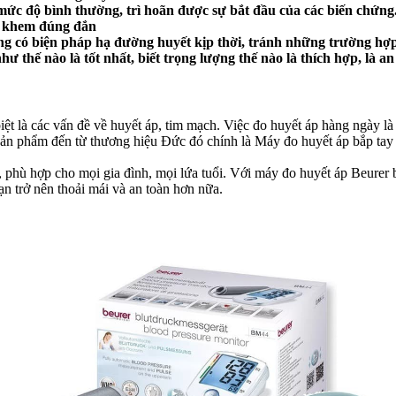
mức độ bình thường, trì hoãn được sự bắt đầu của các biến chứng
ng khem đúng đắn
ng có
biện
pháp hạ đường huyết kịp thời, tránh những trường hợp
hư thế nào là tốt nhất, biết trọng lượng thế nào là thích hợp, là an
t là các vấn đề về huyết áp, tim mạch. Việc đo huyết áp hàng ngày là r
n sản phẩm đến từ thương hiệu Đức đó chính là Máy đo huyết áp bắp t
 phù hợp cho mọi gia đình, mọi lứa tuổi. Với máy đo huyết áp Beurer b
ạn trở nên thoải mái và an toàn hơn nữa.