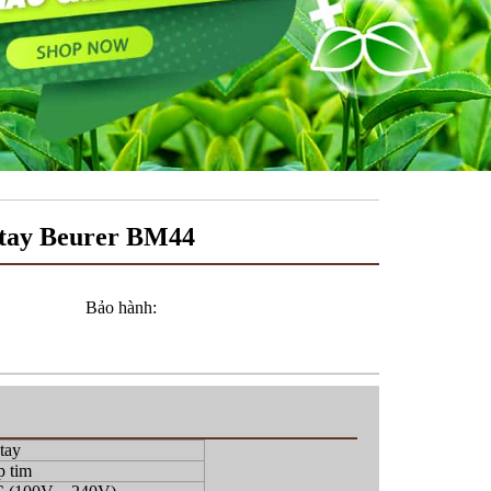
 tay Beurer BM44
Bảo hành:
tay
p tim