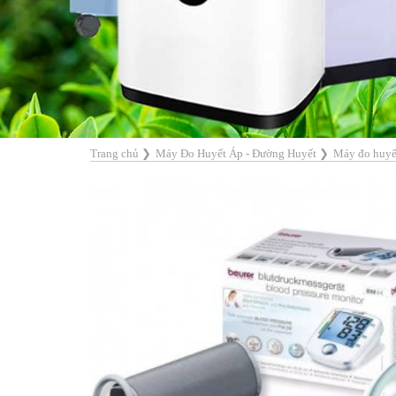
Trang chủ
❯
Máy Đo Huyết Áp - Đường Huyết
❯
Máy đo huyế