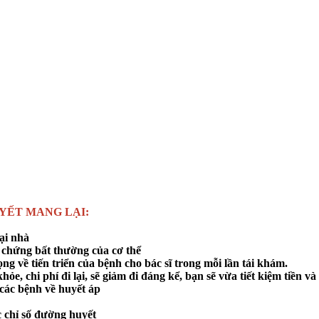
UYẾT
MANG LẠI:
ại nhà
u chứng bất thường của cơ thể
ng về tiến triển của bệnh cho bác sĩ trong mỗi lần tái khám.
ỏe, chi phí đi lại, sẽ giảm đi đáng kể, bạn sẽ vừa tiết kiệm tiền và
các bệnh về huyết áp
 chỉ số đường huyết