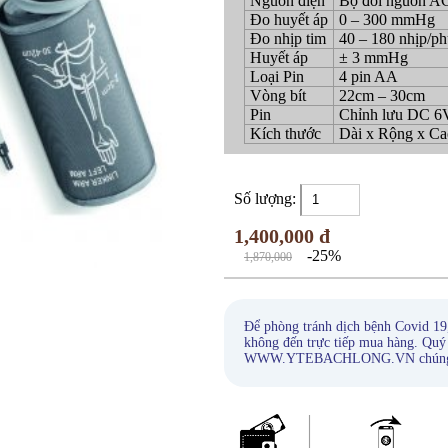
Nguồn điện
Bộ đổi nguồn A
Đo huyết áp
0 – 300 mmHg
Đo nhịp tim
40 – 180 nhịp/ph
Huyết áp
± 3 mmHg
Loại Pin
4 pin AA
Vòng bít
22cm – 30cm
Pin
Chỉnh lưu DC 6
Kích thước
Dài x Rộng x C
Số lượng:
1,400,000 đ
-25%
1,870,000
Để phòng tránh dịch bệnh Covid 19
không đến trực tiếp mua hàng. Quý
WWW.YTEBACHLONG.VN chúng tôi s