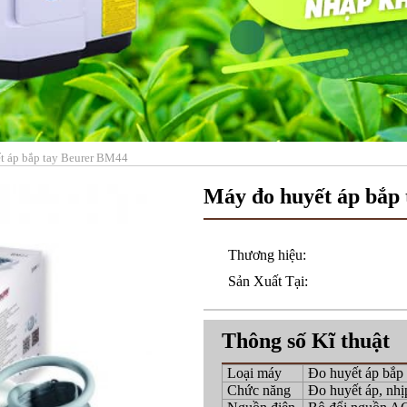
t áp bắp tay Beurer BM44
Máy đo huyết áp bắp
Thương hiệu:
Sản Xuất Tại:
Thông số Kĩ thuật
Loại máy
Đo huyết áp bắp 
Chức năng
Đo huyết áp, nhị