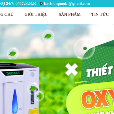
Ợ 24/7: 0567232323
bachlongmobi@gmail.com
G CHỦ
GIỚI THIỆU
SẢN PHẨM
TIN TỨC