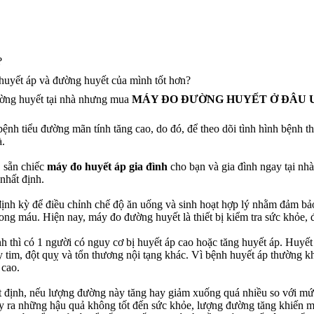
?
huyết áp và đường huyết của mình tốt hơn?
ường huyết tại nhà nhưng mua
MÁY ĐO ĐƯỜNG HUYẾT Ở ĐÂU U
 bệnh tiểu đường mãn tính tăng cao, do đó, để theo dõi tình hình bệnh 
à.
" sẵn chiếc
máy đo huyết áp gia đình
cho bạn và gia đình ngay tại nhà
nhất định.
nh kỳ để điều chỉnh chế độ ăn uống và sinh hoạt hợp lý nhằm đảm bảo 
rong máu. Hiện nay, máy đo đường huyết là thiết bị kiểm tra sức khỏe,
h thì có 1 người có nguy cơ bị huyết áp cao hoặc tăng huyết áp. Huyết
tim, đột quỵ và tổn thương nội tạng khác. Vì bệnh huyết áp thường kh
 cao.
 định, nếu lượng đường này tăng hay giảm xuống quá nhiều so với mức
y ra những hậu quả không tốt đến sức khỏe, lượng đường tăng khiến m