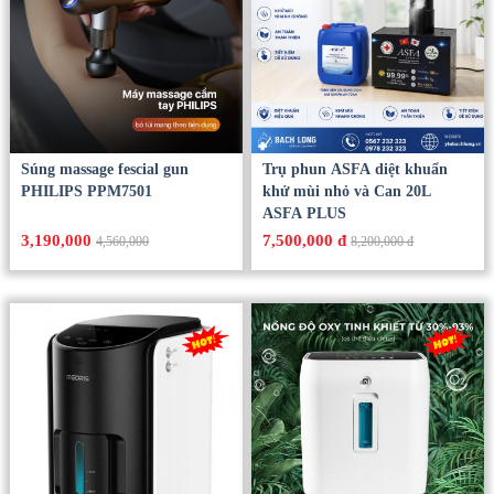
Súng massage fescial gun
Trụ phun ASFA diệt khuẩn
PHILIPS PPM7501
khử mùi nhỏ và Can 20L
ASFA PLUS
3,190,000
7,500,000 đ
4,560,000
8,200,000 đ