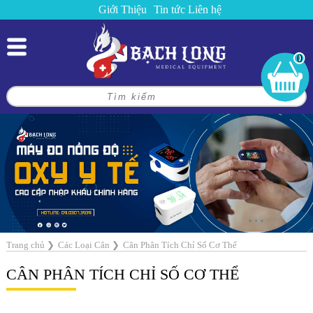
Giới Thiệu
Tin tức
Liên hệ
0
Trang chủ
❯
Các Loại Cân
❯
Cân Phân Tích Chỉ Số Cơ Thể
CÂN PHÂN TÍCH CHỈ SỐ CƠ THỂ