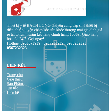
Thiết bị y tế BẠCH LONG chuyên cung cấp sỉ lẻ thiết bị
điện tử tập luyện chăm sóc sức khỏe thương mại gia đình giá
rẻ tại tphcm - Cam kết hàng chính hãng 100% - Giao hàng
hỏa tốc 24/7. Gọi ngay!
Hotline:
0903073939 - 0937933939 - 0978232323 -
0567232323
LIÊN KẾT
Trang chủ
Giới thiệu
Sản Phẩm
Tin tức
Liên hệ