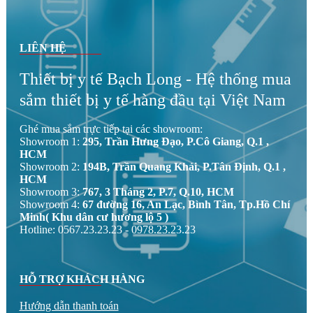
LIÊN HỆ
Thiết bị y tế Bạch Long - Hệ thống mua
sắm thiết bị y tế hàng đầu tại Việt Nam
Ghé mua sắm trực tiếp tại các showroom:
Showroom 1:
295, Trần Hưng Đạo, P.Cô Giang, Q.1 ,
HCM
Showroom 2:
194B, Trần Quang Khải, P.Tân Định, Q.1 ,
HCM
Showroom 3:
767, 3 Tháng 2, P.7, Q.10, HCM
Showroom 4:
67 đường 16, An Lạc, Bình Tân, Tp.Hồ Chí
Minh( Khu dân cư hương lộ 5 )
Hotline: 0567.23.23.23 - 0978.23.23.23
HỖ TRỢ KHÁCH HÀNG
Hướng dẫn thanh toán