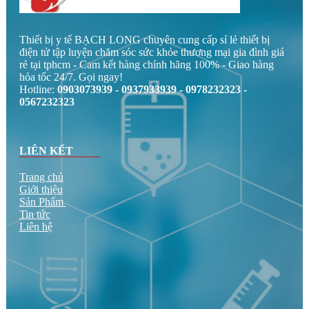
Thiết bị y tế BẠCH LONG chuyên cung cấp sỉ lẻ thiết bị
điện tử tập luyện chăm sóc sức khỏe thương mại gia đình giá
rẻ tại tphcm - Cam kết hàng chính hãng 100% - Giao hàng
hỏa tốc 24/7. Gọi ngay!
Hotline:
0903073939 - 0937933939 - 0978232323 -
0567232323
LIÊN KẾT
Trang chủ
Giới thiệu
Sản Phẩm
Tin tức
Liên hệ