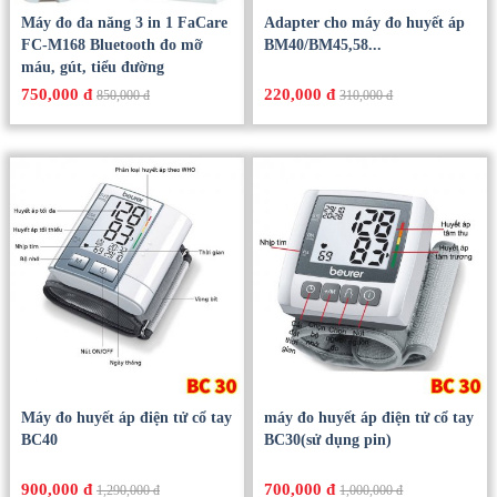
Máy đo đa năng 3 in 1 FaCare
Adapter cho máy đo huyết áp
FC-M168 Bluetooth đo mỡ
BM40/BM45,58...
máu, gút, tiểu đường
750,000 đ
220,000 đ
850,000 đ
310,000 đ
Máy đo huyết áp điện tử cổ tay
máy đo huyết áp điện tử cổ tay
BC40
BC30(sử dụng pin)