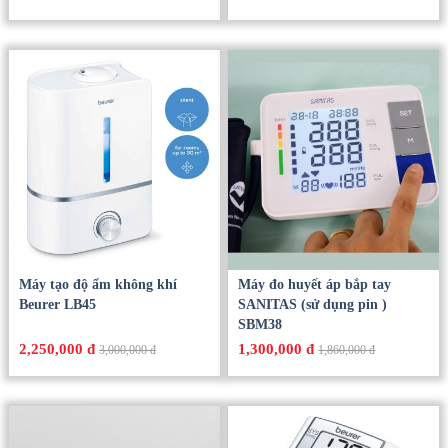
900,000 đ
700,000 đ
1,290,000 đ
1,000,000 đ
Máy tạo độ ẩm không khí
Máy đo huyết áp bắp tay
Beurer LB45
SANITAS (sử dụng pin )
SBM38
2,250,000 đ
1,300,000 đ
3,000,000 đ
1,860,000 đ