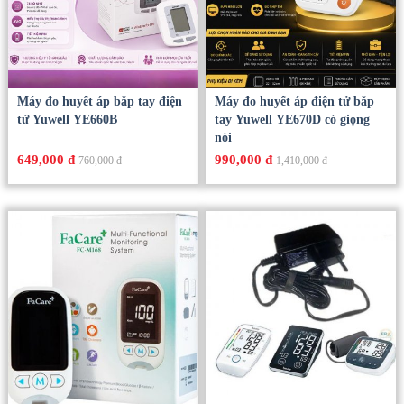
Máy đo huyết áp bắp tay điện
Máy đo huyết áp điện tử bắp
tử Yuwell YE660B
tay Yuwell YE670D có giọng
nói
649,000 đ
990,000 đ
760,000 đ
1,410,000 đ