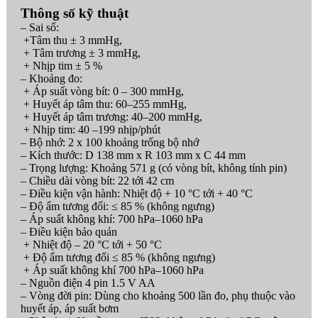
Thông số kỹ thuật
– Sai số:
+Tâm thu ± 3 mmHg,
+ Tâm trương ± 3 mmHg,
+ Nhịp tim ± 5 %
– Khoảng đo:
+ Áp suất vòng bít: 0 – 300 mmHg,
+ Huyết áp tâm thu: 60–255 mmHg,
+ Huyết áp tâm trương: 40–200 mmHg,
+ Nhịp tim: 40 –199 nhịp/phút
– Bộ nhớ: 2 x 100 khoảng trống bộ nhớ
– Kích thước: D 138 mm x R 103 mm x C 44 mm
– Trọng lượng: Khoảng 571 g (có vòng bít, không tính pin)
– Chiều dài vòng bít: 22 tới 42 cm
– Điều kiện vận hành: Nhiệt độ + 10 °C tới + 40 °C
– Độ ẩm tương đối: ≤ 85 % (không ngưng)
– Áp suất không khí: 700 hPa–1060 hPa
– Điều kiện bảo quản
+ Nhiệt độ – 20 °C tới + 50 °C
+ Độ ẩm tương đối ≤ 85 % (không ngưng)
+ Áp suất không khí 700 hPa–1060 hPa
– Nguồn điện 4 pin 1.5 V AA
– Vòng đời pin: Dùng cho khoảng 500 lần đo, phụ thuộc vào
huyết áp, áp suất bơm