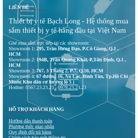
LIÊN HỆ
Thiết bị y tế Bạch Long - Hệ thống mua
sắm thiết bị y tế hàng đầu tại Việt Nam
Ghé mua sắm trực tiếp tại các showroom:
Showroom 1:
295, Trần Hưng Đạo, P.Cô Giang, Q.1 ,
HCM
Showroom 2:
194B, Trần Quang Khải, P.Tân Định, Q.1 ,
HCM
Showroom 3:
767, 3 Tháng 2, P.7, Q.10, HCM
Showroom 4:
67 đường 16, An Lạc, Bình Tân, Tp.Hồ Chí
Minh( Khu dân cư hương lộ 5 )
Hotline: 0567.23.23.23 - 0978.23.23.23
HỖ TRỢ KHÁCH HÀNG
Hướng dẫn thanh toán