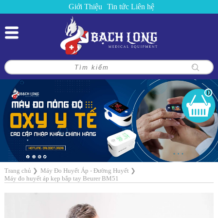
Giới Thiệu
Tin tức
Liên hệ
0
Trang chủ
❯
Máy Đo Huyết Áp - Đường Huyết
❯
Máy đo huyết áp kẹp bắp tay Beurer BM51