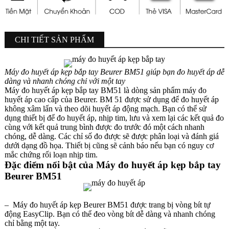
CHI TIẾT SẢN PHẨM
Máy đo huyết áp kẹp bắp tay Beurer BM51 giúp bạn đo huyết áp dễ
dàng và nhanh chóng chỉ với một tay
Máy đo huyết áp kẹp bắp tay BM51 là dòng sản phẩm máy đo
huyết áp cao cấp của Beurer. BM 51 được sử dụng để đo huyết áp
không xâm lấn và theo dõi huyết áp động mạch. Bạn có thể sử
dụng thiết bị để đo huyết áp, nhịp tim, lưu và xem lại các kết quả đo
cùng với kết quả trung bình được đo trước đó một cách nhanh
chóng, dễ dàng. Các chỉ số đo được sẽ được phân loại và đánh giá
dưới dạng đồ họa. Thiết bị cũng sẽ cảnh báo nếu bạn có nguy cơ
mắc chứng rối loạn nhịp tim.
Đặc điểm nổi bật của Máy đo huyết áp kẹp bắp tay
Beurer BM51
– Máy đo huyết áp kẹp Beurer BM51 được trang bị vòng bít tự
động EasyClip. Bạn có thể đeo vòng bít dễ dàng và nhanh chóng
chỉ bằng một tay.