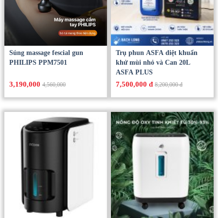
Súng massage fescial gun
Trụ phun ASFA diệt khuẩn
PHILIPS PPM7501
khử mùi nhỏ và Can 20L
ASFA PLUS
3,190,000
7,500,000 đ
4,560,000
8,200,000 đ