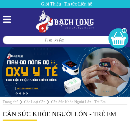
Giới Thiệu
Tin tức
Liên hệ
0
Trang chủ
❯
Các Loại Cân
❯
Cân Sức Khỏe Người Lớn - Trẻ Em
CÂN SỨC KHỎE NGƯỜI LỚN - TRẺ EM