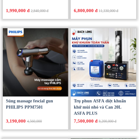
1,990,000 đ
6,800,000 đ
2,840,000 đ
11,330,000 đ
Súng massage fescial gun
Trụ phun ASFA diệt khuẩn
PHILIPS PPM7501
khử mùi nhỏ và Can 20L
ASFA PLUS
3,190,000
7,500,000 đ
4,560,000
8,200,000 đ