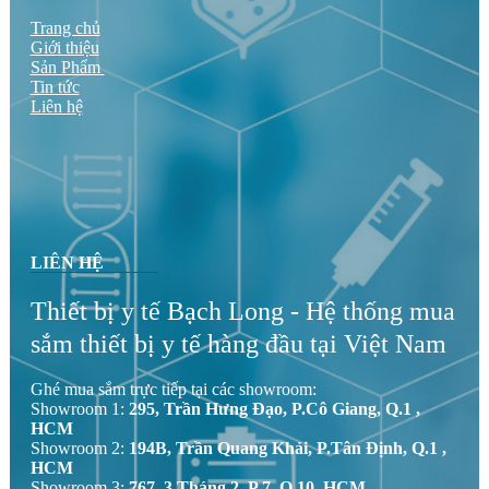
Trang chủ
Giới thiệu
Sản Phẩm
Tin tức
Liên hệ
LIÊN HỆ
Thiết bị y tế Bạch Long - Hệ thống mua
sắm thiết bị y tế hàng đầu tại Việt Nam
Ghé mua sắm trực tiếp tại các showroom:
Showroom 1:
295, Trần Hưng Đạo, P.Cô Giang, Q.1 ,
HCM
Showroom 2:
194B, Trần Quang Khải, P.Tân Định, Q.1 ,
HCM
Showroom 3:
767, 3 Tháng 2, P.7, Q.10, HCM