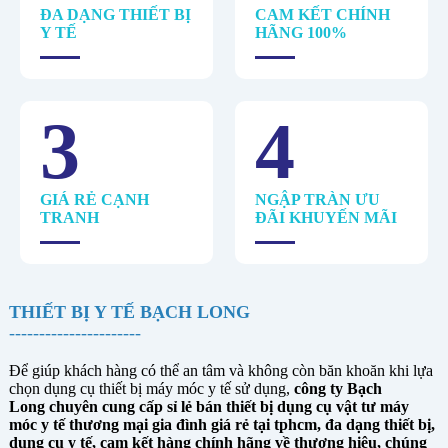
ĐA DẠNG THIẾT BỊ
CAM KẾT CHÍNH
Y TẾ
HÃNG 100%
3
4
GIÁ RẺ CẠNH
NGẬP TRÀN ƯU
TRANH
ĐÃI KHUYẾN MÃI
THIẾT BỊ Y TẾ BẠCH LONG
----------------------
Để giúp khách hàng có thể an tâm và không còn băn khoăn khi lựa
chọn dụng cụ thiết bị máy móc y tế sử dụng,
công ty Bạch
Long chuyên cung cấp sỉ lẻ bán thiết bị dụng cụ vật tư máy
móc y tế thương mại gia đình giá rẻ tại tphcm, đa dạng thiết bị,
dụng cụ y tế, cam kết hàng chính hãng về thương hiệu, chúng