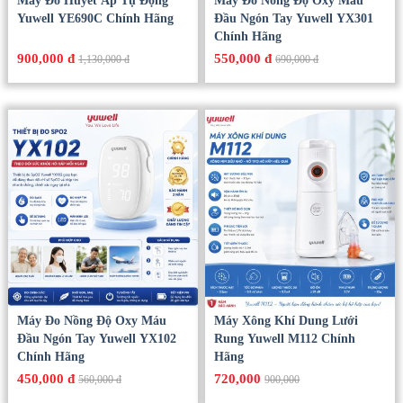
Máy Đo Huyết Áp Tự Động
Máy Đo Nồng Độ Oxy Máu
Yuwell YE690C Chính Hãng
Đầu Ngón Tay Yuwell YX301
Chính Hãng
900,000 đ
550,000 đ
1,130,000 đ
690,000 đ
Máy Đo Nồng Độ Oxy Máu
Máy Xông Khí Dung Lưới
Đầu Ngón Tay Yuwell YX102
Rung Yuwell M112 Chính
Chính Hãng
Hãng
450,000 đ
720,000
560,000 đ
900,000