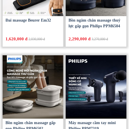
Đai massage Beurer Em32
Bồn ngâm chân massage thuỷ
lực gấp gọn Philips PPM6504
1,620,000 đ
2,290,000 đ
2,030,000 đ
3,270,000 đ
Bồn ngâm chân massage gấp
Máy massage cầm tay mini
gọn Philips PPM6502
Philips PPM7319