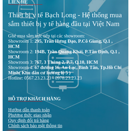
LIÊN HỆ
Thiết bị y tế Bạch Long - Hệ thống mua
sắm thiết bị y tế hàng đầu tại Việt Nam
Ghé mua sắm trực tiếp tại các showroom:
Showroom 1:
295, Trần Hưng Đạo, P.Cô Giang, Q.1 ,
HCM
Showroom 2:
194B, Trần Quang Khải, P.Tân Định, Q.1 ,
HCM
Showroom 3:
767, 3 Tháng 2, P.7, Q.10, HCM
Showroom 4:
67 đường 16, An Lạc, Bình Tân, Tp.Hồ Chí
Minh( Khu dân cư hương lộ 5 )
Hotline: 0567.23.23.23 - 0978.23.23.23
HỖ TRỢ KHÁCH HÀNG
Hướng dẫn thanh toán
Phương thức giao nhận
Quy định đổi trả hàng
Chính sách bảo mật thông tin