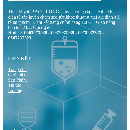
Thiết bị y tế BẠCH LONG chuyên cung cấp sỉ lẻ thiết bị
điện tử tập luyện chăm sóc sức khỏe thương mại gia đình giá
rẻ tại tphcm - Cam kết hàng chính hãng 100% - Giao hàng
hỏa tốc 24/7. Gọi ngay!
Hotline:
0903073939 - 0937933939 - 0978232323 -
0567232323
LIÊN KẾT
Trang chủ
Giới thiệu
Sản Phẩm
Tin tức
Liên hệ