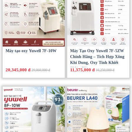
Máy tạo oxy Yuwell 7F-10W
Máy Tạo Oxy Yuwell 7F-5ZW
Chính Hãng – Tích Hợp Xông
Khí Dung, Oxy Tinh Khiết
93% ±3%
20,345,000 đ
11,375,000 đ
29,060,000 đ
16,250,000 đ