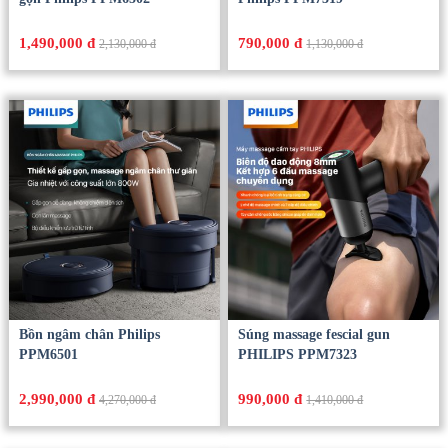
1,490,000 đ
790,000 đ
2,130,000 đ
1,130,000 đ
Bồn ngâm chân Philips
Súng massage fescial gun
PPM6501
PHILIPS PPM7323
2,990,000 đ
990,000 đ
4,270,000 đ
1,410,000 đ