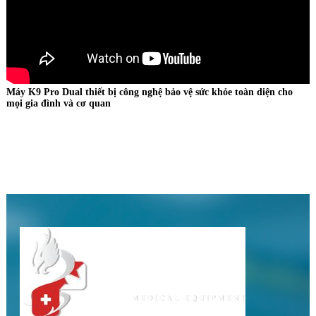
Máy K9 Pro Dual thiết bị công nghệ bảo vệ sức khỏe toàn diện cho
H
mọi gia đình và cơ quan
k