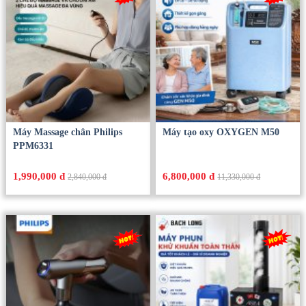
Máy Massage chân Philips
Máy tạo oxy OXYGEN M50
PPM6331
1,990,000 đ
6,800,000 đ
2,840,000 đ
11,330,000 đ