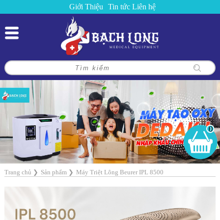
Giới Thiệu
Tin tức
Liên hệ
0
Trang chủ
❯
Sản phẩm
❯
Máy Triệt Lông Beurer IPL 8500