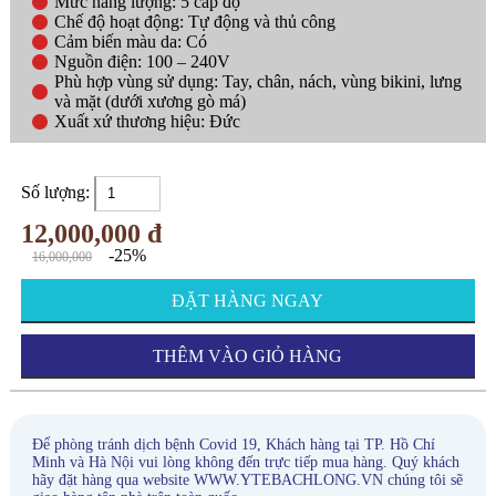
Mức năng lượng: 5 cấp độ
Chế độ hoạt động: Tự động và thủ công
Cảm biến màu da: Có
Nguồn điện: 100 – 240V
Phù hợp vùng sử dụng: Tay, chân, nách, vùng bikini, lưng
và mặt (dưới xương gò má)
Xuất xứ thương hiệu: Đức
Số lượng:
12,000,000 đ
-25%
16,000,000
ĐẶT HÀNG NGAY
THÊM VÀO GIỎ HÀNG
Để phòng tránh dịch bệnh Covid 19, Khách hàng tại TP. Hồ Chí
Minh và Hà Nội vui lòng không đến trực tiếp mua hàng. Quý khách
hãy đặt hàng qua website WWW.YTEBACHLONG.VN chúng tôi sẽ