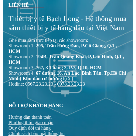
LIÊN HỆ
Thiết bị y tế Bạch Long - Hệ thống mua
sắm thiết bị y tế hàng đầu tại Việt Nam
Ghé mua sắm trực tiếp tại các showroom:
Showroom 1:
295, Trần Hưng Đạo, P.Cô Giang, Q.1 ,
HCM
Showroom 2:
194B, Trần Quang Khải, P.Tân Định, Q.1 ,
HCM
Showroom 3:
767, 3 Tháng 2, P.7, Q.10, HCM
Showroom 4:
67 đường 16, An Lạc, Bình Tân, Tp.Hồ Chí
Minh( Khu dân cư hương lộ 5 )
Hotline: 0567.23.23.23 - 0978.23.23.23
HỖ TRỢ KHÁCH HÀNG
Hướng dẫn thanh toán
Phương thức giao nhận
Quy định đổi trả hàng
Chính sách bảo mật thông tin