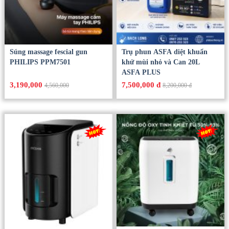
Súng massage fescial gun
Trụ phun ASFA diệt khuẩn
PHILIPS PPM7501
khử mùi nhỏ và Can 20L
ASFA PLUS
3,190,000
7,500,000 đ
4,560,000
8,200,000 đ