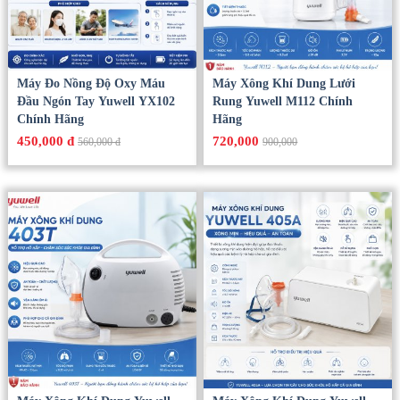
Máy Đo Nồng Độ Oxy Máu
Máy Xông Khí Dung Lưới
Đầu Ngón Tay Yuwell YX102
Rung Yuwell M112 Chính
Chính Hãng
Hãng
450,000 đ
720,000
560,000 đ
900,000