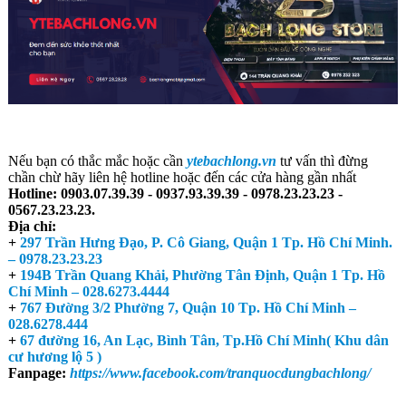
Nếu bạn có thắc mắc hoặc cần
ytebachlong.vn
tư vấn thì đừng
chần chừ hãy liên hệ hotline hoặc đến các cửa hàng gần nhất
Hotline:
0903.07.39.39 - 0937.93.39.39 - 0978.23.23.23 -
0567.23.23.23.
Địa chỉ:
+
297 Trần Hưng Đạo, P. Cô Giang, Quận 1 Tp. Hồ Chí Minh.
– 0978.23.23.23
+
194B Trần Quang Khải, Phường Tân Định, Quận 1 Tp. Hồ
Chí Minh – 028.6273.4444
+
767 Đường 3/2 Phường 7, Quận 10 Tp. Hồ Chí Minh –
028.6278.444
+
67 đường 16, An Lạc, Bình Tân, Tp.Hồ Chí Minh( Khu dân
cư hương lộ 5 )
Fanpage:
https://www.facebook.com/tranquocdungbachlong/