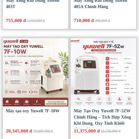
Máy Xông Khí Dung Yuwell
Máy Xông Khí Dung Yuwell
403T
405A Chính Hãng
755,000 đ
710,000 đ
1,010,000 đ
890,000 đ
Máy tạo oxy Yuwell 7F-10W
Máy Tạo Oxy Yuwell 7F-5ZW
Chính Hãng – Tích Hợp Xông
Khí Dung, Oxy Tinh Khiết
93% ±3%
20,345,000 đ
11,375,000 đ
29,060,000 đ
16,250,000 đ