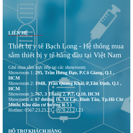
LIÊN HỆ
Thiết bị y tế Bạch Long - Hệ thống mua
sắm thiết bị y tế hàng đầu tại Việt Nam
Ghé mua sắm trực tiếp tại các showroom:
Showroom 1:
295, Trần Hưng Đạo, P.Cô Giang, Q.1 ,
HCM
Showroom 2:
194B, Trần Quang Khải, P.Tân Định, Q.1 ,
HCM
Showroom 3:
767, 3 Tháng 2, P.7, Q.10, HCM
Showroom 4:
67 đường 16, An Lạc, Bình Tân, Tp.Hồ Chí
Minh( Khu dân cư hương lộ 5 )
Hotline: 0567.23.23.23 - 0978.23.23.23
HỖ TRỢ KHÁCH HÀNG