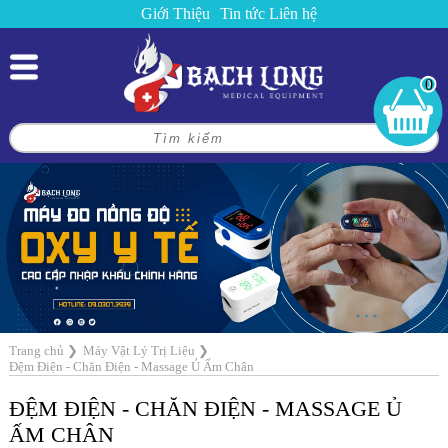
Giới Thiệu
Tin tức
Liên hệ
0
Trang chủ
❯
Máy Vật Lý Trị Liệu
❯
Đệm Điện - Chăn Điện - Massage Ủ Ấm Chân
ĐỆM ĐIỆN - CHĂN ĐIỆN - MASSAGE Ủ
ẤM CHÂN