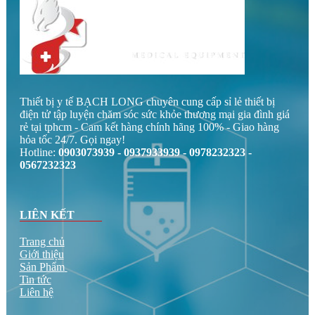
Thiết bị y tế BẠCH LONG chuyên cung cấp sỉ lẻ thiết bị
điện tử tập luyện chăm sóc sức khỏe thương mại gia đình giá
rẻ tại tphcm - Cam kết hàng chính hãng 100% - Giao hàng
hỏa tốc 24/7. Gọi ngay!
Hotline:
0903073939 - 0937933939 - 0978232323 -
0567232323
LIÊN KẾT
Trang chủ
Giới thiệu
Sản Phẩm
Tin tức
Liên hệ