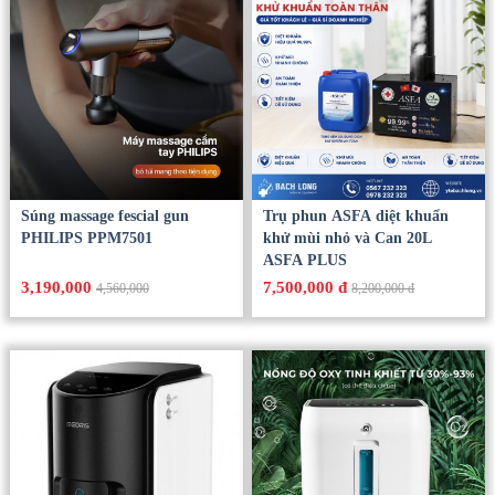
Súng massage fescial gun
Trụ phun ASFA diệt khuẩn
PHILIPS PPM7501
khử mùi nhỏ và Can 20L
ASFA PLUS
3,190,000
7,500,000 đ
4,560,000
8,200,000 đ