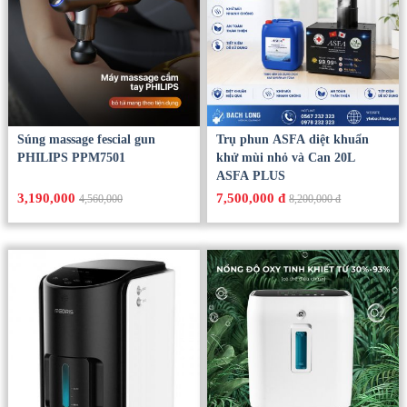
Súng massage fescial gun
Trụ phun ASFA diệt khuẩn
PHILIPS PPM7501
khử mùi nhỏ và Can 20L
ASFA PLUS
3,190,000
7,500,000 đ
4,560,000
8,200,000 đ