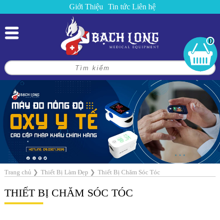
Giới Thiệu
Tin tức
Liên hệ
0
Trang chủ
❯
Thiết Bị Làm Đẹp
❯
Thiết Bị Chăm Sóc Tóc
THIẾT BỊ CHĂM SÓC TÓC