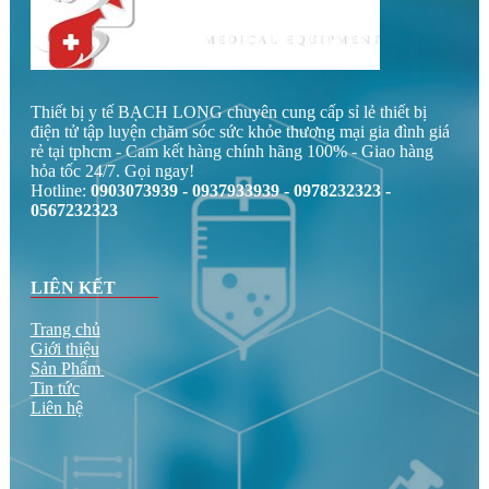
Thiết bị y tế BẠCH LONG chuyên cung cấp sỉ lẻ thiết bị
điện tử tập luyện chăm sóc sức khỏe thương mại gia đình giá
rẻ tại tphcm - Cam kết hàng chính hãng 100% - Giao hàng
hỏa tốc 24/7. Gọi ngay!
Hotline:
0903073939 - 0937933939 - 0978232323 -
0567232323
LIÊN KẾT
Trang chủ
Giới thiệu
Sản Phẩm
Tin tức
Liên hệ