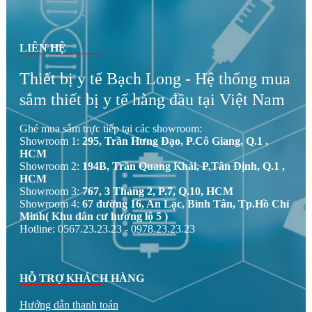
LIÊN HỆ
Thiết bị y tế Bạch Long - Hệ thống mua
sắm thiết bị y tế hàng đầu tại Việt Nam
Ghé mua sắm trực tiếp tại các showroom:
Showroom 1:
295, Trần Hưng Đạo, P.Cô Giang, Q.1 ,
HCM
Showroom 2:
194B, Trần Quang Khải, P.Tân Định, Q.1 ,
HCM
Showroom 3:
767, 3 Tháng 2, P.7, Q.10, HCM
Showroom 4:
67 đường 16, An Lạc, Bình Tân, Tp.Hồ Chí
Minh( Khu dân cư hương lộ 5 )
Hotline: 0567.23.23.23 - 0978.23.23.23
HỖ TRỢ KHÁCH HÀNG
Hướng dẫn thanh toán