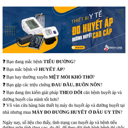
❓
Bạn đang mắc bệnh
TIỂU ĐƯỜNG
?
❓
Bạn mắc bệnh về
HUYẾT ÁP
?
❓
Bạn hay thường xuyên
MỆT MỎI KHÓ THỞ
?
❓
Bạn gặp các triệu chứng
ĐAU ĐẦU, BUỒN NÔN
?
❓ Bạn đang tìm kiếm giải pháp
THEO DÕI
căn bệnh huyết áp và
đường huyết của mình tốt hơn?
❓ Vô vàn cửa hàng bán thiết bị máy đo huyết áp và đường huyết tại
nhà nhưng mua
MÁY ĐO ĐƯỜNG HUYẾT Ở ĐÂU UY TÍN
?
Ngày nay, số liệu cho thấy, tình trạng cao huyết áp và bệnh tiểu
đường mãn tính tăng cao, do đó, để theo dõi tình hình bệnh thì chắc