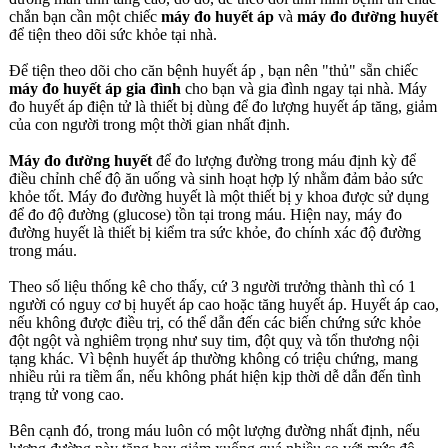
chắn bạn cần một chiếc
máy đo huyết áp
và
máy đo đường huyết
để tiện theo dõi sức khỏe tại nhà.
Để tiện theo dõi cho căn bệnh huyết áp , bạn nên "thủ" sẵn chiếc
máy đo huyết áp gia đình
cho bạn và gia đình ngay tại nhà. Máy
đo huyết áp điện tử là thiết bị dùng để đo lượng huyết áp tăng, giảm
của con người trong một thời gian nhất định.
Máy đo đường huyết
để đo lượng đường trong máu định kỳ để
điều chỉnh chế độ ăn uống và sinh hoạt hợp lý nhằm đảm bảo sức
khỏe tốt. Máy đo đường huyết là một thiết bị y khoa được sử dụng
để đo độ đường (glucose) tồn tại trong máu. Hiện nay, máy đo
đường huyết là thiết bị kiểm tra sức khỏe, đo chính xác độ đường
trong máu.
Theo số liệu thống kê cho thấy, cứ 3 người trưởng thành thì có 1
người có nguy cơ bị huyết áp cao hoặc tăng huyết áp. Huyết áp cao,
nếu không được điều trị, có thể dẫn đến các biến chứng sức khỏe
đột ngột và nghiêm trọng như suy tim, đột quỵ và tổn thương nội
tạng khác. Vì bệnh huyết áp thường không có triệu chứng, mang
nhiều rủi ra tiềm ẩn, nếu không phát hiện kịp thời dễ dẫn đến tình
trạng tử vong cao.
Bên cạnh đó, trong máu luôn có một lượng đường nhất định, nếu