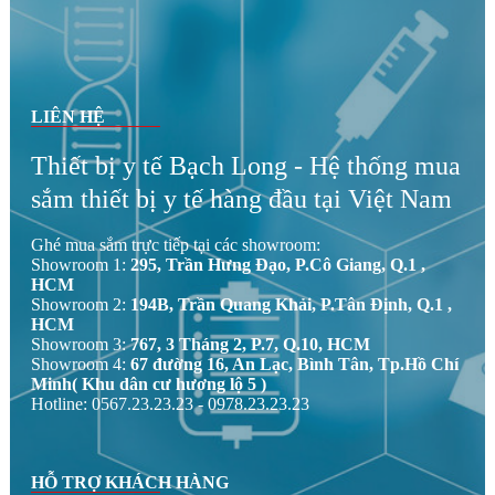
LIÊN HỆ
Thiết bị y tế Bạch Long - Hệ thống mua
sắm thiết bị y tế hàng đầu tại Việt Nam
Ghé mua sắm trực tiếp tại các showroom:
Showroom 1:
295, Trần Hưng Đạo, P.Cô Giang, Q.1 ,
HCM
Showroom 2:
194B, Trần Quang Khải, P.Tân Định, Q.1 ,
HCM
Showroom 3:
767, 3 Tháng 2, P.7, Q.10, HCM
Showroom 4:
67 đường 16, An Lạc, Bình Tân, Tp.Hồ Chí
Minh( Khu dân cư hương lộ 5 )
Hotline: 0567.23.23.23 - 0978.23.23.23
HỖ TRỢ KHÁCH HÀNG