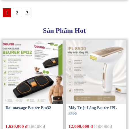
1
2
3
Sản Phẩm Hot
Đai massage Beurer Em32
Máy Triệt Lông Beurer IPL
8500
1,620,000 đ
12,000,000 đ
2,030,000 đ
16,000,000 đ