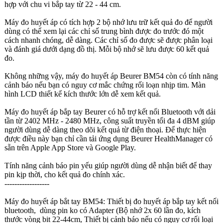
hợp với chu vi bắp tay từ 22 - 44 cm.
Máy đo huyết áp có tích hợp 2 bộ nhớ lưu trữ kết quả đo để người
dùng có thể xem lại các chỉ số trung bình được đo trước đó một
cách nhanh chóng, dễ dàng. Các chỉ số đo được sẽ được phân loại
và đánh giá dưới dạng đồ thị. Mỗi bộ nhớ sẽ lưu được 60 kết quả
đo.
Không những vậy, máy đo huyết áp Beurer BM54 còn có tính năng
cảnh báo nếu bạn có nguy cơ mắc chứng rối loạn nhịp tim. Màn
hình LCD thiết kế kích thước lớn dễ xem kết quả.
Máy đo huyết áp bắp tay Beurer có hỗ trợ kết nối Bluetooth với dải
tần từ 2402 MHz - 2480 MHz, công suất truyền tối đa 4 dBM giúp
người dùng dễ dàng theo dõi kết quả từ điện thoại. Để thực hiện
được điều này bạn chỉ cần tải ứng dụng Beurer HealthManager có
sẵn trên Apple App Store và Google Play.
Tính năng cảnh báo pin yếu giúp người dùng dễ nhận biết để thay
pin kịp thời, cho kết quả đo chính xác.
------------------
Máy đo huyết áp bắt tay BM54: Thiết bị đo huyết áp bắp tay kết nối
bluetooth, dùng pin ko có Adapter (Bộ nhớ 2x 60 lần đo, kích
thước vòng bit 22-44cm, Thiết bị cảnh báo nếu có nguy cơ rối loại