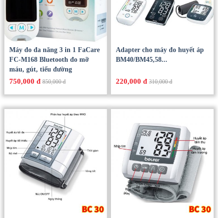
Máy đo đa năng 3 in 1 FaCare
Adapter cho máy đo huyết áp
FC-M168 Bluetooth đo mỡ
BM40/BM45,58...
máu, gút, tiểu đường
750,000 đ
220,000 đ
850,000 đ
310,000 đ