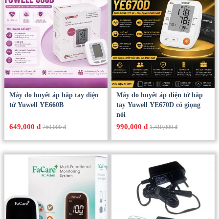
Máy đo huyết áp bắp tay điện
Máy đo huyết áp điện tử bắp
tử Yuwell YE660B
tay Yuwell YE670D có giọng
nói
649,000 đ
990,000 đ
760,000 đ
1,410,000 đ