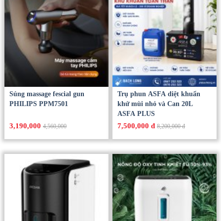
Súng massage fescial gun
Trụ phun ASFA diệt khuẩn
PHILIPS PPM7501
khử mùi nhỏ và Can 20L
ASFA PLUS
3,190,000
7,500,000 đ
4,560,000
8,200,000 đ