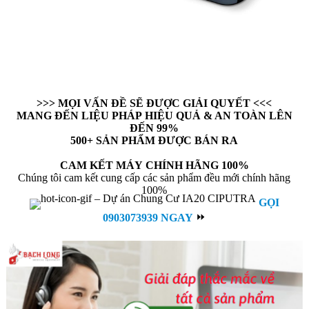
>>> MỌI VẤN ĐỀ SẼ ĐƯỢC GIẢI QUYẾT <<<
MANG ĐẾN LIỆU PHÁP HIỆU QUẢ & AN TOÀN LÊN
ĐẾN 99%
500+ SẢN PHẨM ĐƯỢC BÁN RA
CAM KẾT MÁY CHÍNH HÃNG 100%
Chúng tôi cam kết cung cấp các sản phẩm đều mới chính hãng
100%
GỌI
0903073939 NGAY
⏩