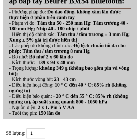
áp bắp tay Beurer BM54 Bluetooth:
- Phương pháp đo:
Đo dao động, không xâm lấn được
thực hiện ở phần trên cánh tay
- Phạm vi đo:
Tâm thu 50 - 250 mm Hg; Tâm trương 40 -
180 mm Hg; Nhịp 40 - 180 nhịp / phút
- Hiển thị độ chính xác:
Tâm thu / tâm trương ± 3 mm Hg;
Xung ± 5% giá trị được hiển thị
- Các phép đo không chính xác:
Độ lệch chuẩn tối đa cho
phép: Tâm thu / tâm trương 8 mm Hg
- Bộ nhớ:
Bộ nhớ 2 x 60 lần đo
- Kích thước:
139 x 94 x 48 mm
- Trọng lượng:
khoảng 349 g (không bao gồm pin và vòng
bít);
- Kích thước vòng bít:
23 - 43 cm
- Điều kiện hoạt động:
10 ° C đến 40 ° C; 85% rh (không
ngưng tụ)
- Điều kiện bảo quản:
- 20 ° C đến 55 ° C; 85% rh (không
ngưng tụ), áp suất xung quanh 800 - 1050 hPa
- Nguồn điện:
2 x 1. Pin 5 V AA
- Tuổi thọ pin:
150 lần đo
Số lượng: