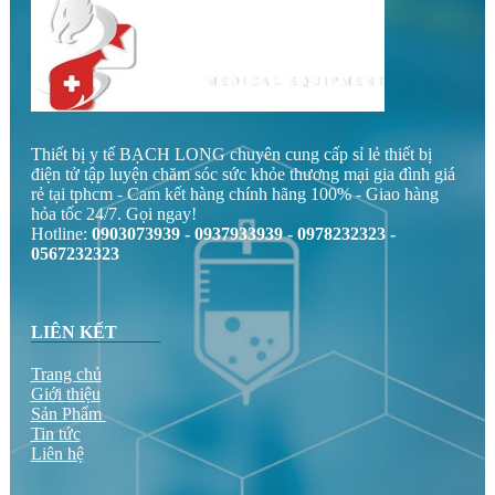
Thiết bị y tế BẠCH LONG chuyên cung cấp sỉ lẻ thiết bị
điện tử tập luyện chăm sóc sức khỏe thương mại gia đình giá
rẻ tại tphcm - Cam kết hàng chính hãng 100% - Giao hàng
hỏa tốc 24/7. Gọi ngay!
Hotline:
0903073939 - 0937933939 - 0978232323 -
0567232323
LIÊN KẾT
Trang chủ
Giới thiệu
Sản Phẩm
Tin tức
Liên hệ