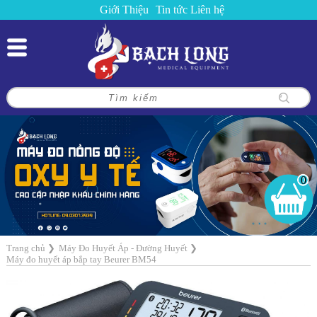
Giới Thiệu
Tin tức
Liên hệ
0
Trang chủ
❯
Máy Đo Huyết Áp - Đường Huyết
❯
Máy đo huyết áp bắp tay Beurer BM54