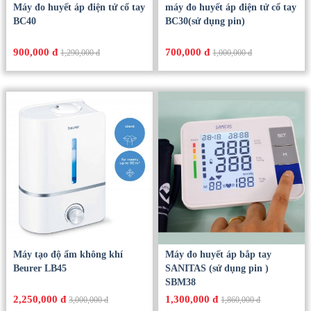
Máy đo huyết áp điện tử cổ tay
máy đo huyết áp điện tử cổ tay
BC40
BC30(sử dụng pin)
900,000 đ
700,000 đ
1,290,000 đ
1,000,000 đ
Máy tạo độ ẩm không khí
Máy đo huyết áp bắp tay
Beurer LB45
SANITAS (sử dụng pin )
SBM38
2,250,000 đ
1,300,000 đ
3,000,000 đ
1,860,000 đ