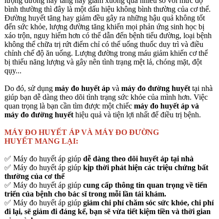
lượng đường này tăng hay giảm xuống quá nhiều so với mức độ
bình thường thì đây là một dấu hiệu không bình thường của cơ thể.
Đường huyết tăng hay giảm đều gây ra những hậu quả không tốt
đến sức khỏe, lượng đường tăng khiến mọi phản ứng sinh học bị
xáo trộn, nguy hiểm hơn có thể dẫn đến bệnh tiểu đường, loại bệnh
không thể chữa trị rứt điểm chỉ có thể uống thuốc duy trì và điều
chỉnh chế độ ăn uống. Lượng đường trong máu giảm khiến cơ thể
bị thiếu năng lượng và gây nên tình trạng mệt lả, chóng mặt, đột
qụy...
Do đó, sử dụng
máy đo huyết áp
và
máy đo đường huyết
tại nhà
giúp bạn dễ dàng theo dõi tình trạng sức khỏe của mình hơn. Việc
quan trọng là bạn cần tìm được một chiếc
máy đo huyết áp và
máy đo đường huyết
hiệu quả và tiện lợi nhất để điều trị bệnh.
MÁY ĐO HUYẾT ÁP VÀ MÁY ĐO ĐƯỜNG
HUYẾT
MANG LẠI:
✅ Máy đo huyết áp giúp
dễ dàng theo dõi huyết áp tại nhà
✅ Máy đo huyết áp giúp
kịp thời phát hiện các triệu chứng bất
thường của cơ thể
✅ Máy đo huyết áp giúp
cung cấp thông tin quan trọng về tiến
triển của bệnh cho bác sĩ trong mỗi lần tái khám.
✅ Máy đo huyết áp giúp
giảm chi phí chăm sóc sức khỏe, chi phí
đi lại, sẽ giảm đi đáng kể, bạn sẽ vừa tiết kiệm tiền và thời gian