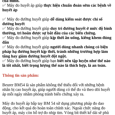
của mình.
✅ Máy đo huyết áp giúp
thực hiện chuẩn đoán sớm các bệnh về
huyết áp
✅ Máy đo đường huyết giúp
dễ dàng kiểm soát được chỉ số
đường huyết
✅ Máy đo đường huyết giúp
duy trì đường huyết ở mức độ bình
thường, trì hoãn được sự bắt đầu của các biến chứng.
✅ Máy đo đường huyết giúp
kịp thời ăn uống, kiêng khem đúng
đắn
✅ Máy đo đường huyết giúp
người dùng nhanh chóng có
biện
pháp hạ đường huyết kịp thời, tránh những trường hợp làm
tăng hay giảm đường huyết đột ngột.
✅ Máy đo đường huyết giúp bạn
biết nên tập luyện như thế nào
là tốt nhất, biết trọng lượng thế nào là thích hợp, là an toàn.
Thông tin sản phẩm:
Beurer BM54 là sản phẩm không thể thiếu đối với những bệnh
nhân bị cao huyết áp, giúp người dùng có thể đo và theo dõi huyết
áp mỗi ngày nhằm phòng tránh biến chứng xảy ra.
Máy đo huyết áp bắp tay BM 54 sử dụng phương pháp đo dao
động, cho kết quả đo hoàn toàn chính xác. Ngoài chức năng đo
huyết áp, máy còn hỗ trợ đo nhịp tim. Vòng bít thiết kế dài sẽ phù