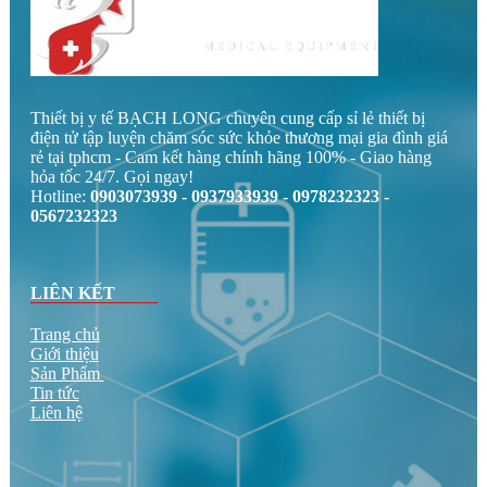
Thiết bị y tế BẠCH LONG chuyên cung cấp sỉ lẻ thiết bị
điện tử tập luyện chăm sóc sức khỏe thương mại gia đình giá
rẻ tại tphcm - Cam kết hàng chính hãng 100% - Giao hàng
hỏa tốc 24/7. Gọi ngay!
Hotline:
0903073939 - 0937933939 - 0978232323 -
0567232323
LIÊN KẾT
Trang chủ
Giới thiệu
Sản Phẩm
Tin tức
Liên hệ