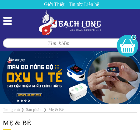
Giới Thiệu
Tin tức
Liên hệ
0
Trang chủ
❯
Sản phẩm
❯
Mẹ & Bé
MẸ & BÉ