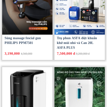
Súng massage fescial gun
Trụ phun ASFA diệt khuẩn
PHILIPS PPM7501
khử mùi nhỏ và Can 20L
ASFA PLUS
3,190,000
7,500,000 đ
4,560,000
8,200,000 đ