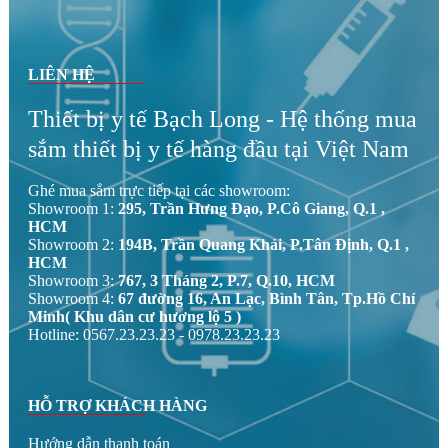
LIÊN HỆ
Thiết bị y tế Bạch Long - Hệ thống mua
sắm thiết bị y tế hàng đầu tại Việt Nam
Ghé mua sắm trực tiếp tại các showroom:
Showroom 1:
295, Trần Hưng Đạo, P.Cô Giang, Q.1 ,
HCM
Showroom 2:
194B, Trần Quang Khải, P.Tân Định, Q.1 ,
HCM
Showroom 3:
767, 3 Tháng 2, P.7, Q.10, HCM
Showroom 4:
67 đường 16, An Lạc, Bình Tân, Tp.Hồ Chí
Minh( Khu dân cư hương lộ 5 )
Hotline: 0567.23.23.23 - 0978.23.23.23
HỖ TRỢ KHÁCH HÀNG
Hướng dẫn thanh toán