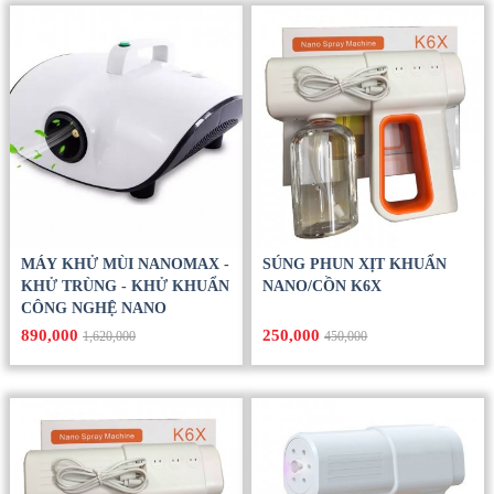
MÁY KHỬ MÙI NANOMAX -
SÚNG PHUN XỊT KHUẨN
KHỬ TRÙNG - KHỬ KHUẨN
NANO/CỒN K6X
CÔNG NGHỆ NANO
890,000
250,000
1,620,000
450,000