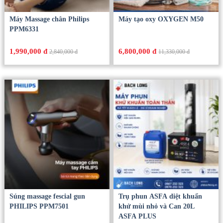
Máy Massage chân Philips
Máy tạo oxy OXYGEN M50
PPM6331
1,990,000 đ
6,800,000 đ
2,840,000 đ
11,330,000 đ
Súng massage fescial gun
Trụ phun ASFA diệt khuẩn
PHILIPS PPM7501
khử mùi nhỏ và Can 20L
ASFA PLUS