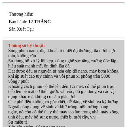
Thương hiệu:
Bảo hành:
12 THÁNG
Sản Xuất Tại:
Thông số kỹ thuật:
Súng phun nano, diệt khuẩn ở nhiệt độ thường, tia nước cực
mịn, không cặn
Sử dụng bộ xử lý lõi kép, công nghệ sạc tăng cường độc lập,
hiệu suất mạnh mẽ, ổn định lâu dài
Đạt được đầu ra nguyên tử hóa cấp độ nano, máy bơm không
khí áp suất cao tùy chỉnh và vòi phun xi phông trên 5000
vòng / phút
Khoảng cách phun có thể lên đến 1,5 mét, có thể phun trực
tiếp lên bề mặt cơ thể người, vải vóc, đồ gia dụng và các vật
dụng khác mà không có cảm giác ướt.
Che phủ đều không có góc chết, dễ dàng vệ sinh và kỹ lưỡng
Ngoài công dụng vệ sinh và khử trùng môi trường hàng
ngày, nó còn có thể thay thế máy tạo ẩm trong nhà, máy xông
tinh dầu, máy bổ sung nước, thiết bị tưới cây, v.v.
Sự miêu tả: