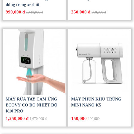
dùng trong xe ô tô
990,000 đ
250,000 đ
1,410,000 đ
360,000 đ
MÁY RỬA TAY CẢM ỨNG
MÁY PHUN KHỬ TRÙNG
ECOVY CÓ ĐO NHIỆT ĐỘ
MINI NANO K5
K10 PRO
1,250,000 đ
150,000
1,670,000 đ
190,000