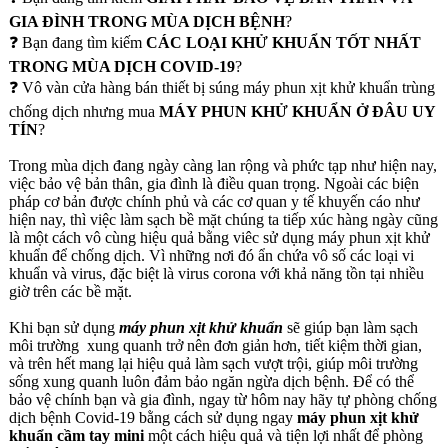
GIA ĐÌNH TRONG MÙA DỊCH BỆNH
?
❓ Bạn đang tìm kiếm
CÁC LOẠI KHỬ KHUẨN TỐT NHẤT
TRONG MÙA DỊCH COVID-19
?
❓ Vô vàn cửa hàng bán thiết bị súng máy phun xịt khử khuẩn trùng
chống dịch nhưng mua
MÁY PHUN KHỬ KHUẨN Ở ĐÂU UY
TÍN
?
Trong mùa dịch đang ngày càng lan rộng và phức tạp như hiện nay,
việc bảo vệ bản thân, gia đình là điều quan trọng. Ngoài các biện
pháp cơ bản được chính phủ và các cơ quan y tế khuyến cáo như
hiện nay, thì việc làm sạch bề mặt chúng ta tiếp xúc hàng ngày cũng
là một cách vô cùng hiệu quả bằng viêc sử dụng máy phun xịt khử
khuẩn để chống dịch. Vì những nơi đó ẩn chứa vô số các loại vi
khuẩn và virus, đặc biệt là virus corona với khả năng tồn tại nhiều
giờ trên các bề mặt.
Khi bạn sử dụng
máy phun xịt khử khuẩn
sẽ giúp bạn làm sạch
môi trường xung quanh trở nên đơn giản hơn, tiết kiệm thời gian,
và trên hết mang lại hiệu quả làm sạch vượt trội, giúp môi trường
sống xung quanh luôn đảm bảo ngăn ngừa dịch bệnh. Để có thể
bảo vệ chính bạn và gia đình, ngay từ hôm nay hãy tự phòng chống
dịch bệnh Covid-19 bằng cách sử dụng ngay
máy phun xịt khử
khuẩn cầm tay mini
một cách hiệu quả và tiện lợi nhất để phòng