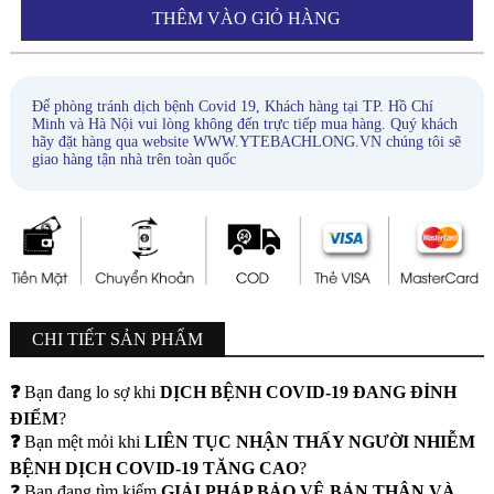
THÊM VÀO GIỎ HÀNG
Để phòng tránh dịch bệnh Covid 19, Khách hàng tại TP. Hồ Chí
Minh và Hà Nội vui lòng không đến trực tiếp mua hàng. Quý khách
hãy đặt hàng qua website WWW.YTEBACHLONG.VN chúng tôi sẽ
giao hàng tận nhà trên toàn quốc
CHI TIẾT SẢN PHẨM
❓
Bạn đang lo sợ khi
DỊCH BỆNH COVID-19 ĐANG ĐỈNH
ĐIỂM
?
❓
Bạn mệt mỏi khi
LIÊN TỤC NHẬN THẤY NGƯỜI NHIỄM
BỆNH DỊCH COVID-19 TĂNG CAO
?
❓ Bạn đang tìm kiếm
GIẢI PHÁP BẢO VỆ BẢN THÂN VÀ