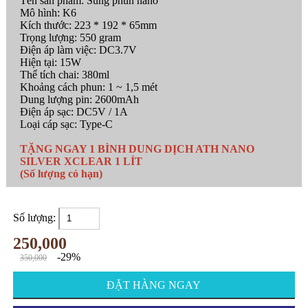
Tên sản phẩm: Súng phun nano
Mô hình: K6
Kích thước: 223 * 192 * 65mm
Trọng lượng: 550 gram
Điện áp làm việc: DC3.7V
Hiện tại: 15W
Thể tích chai: 380ml
Khoảng cách phun: 1 ~ 1,5 mét
Dung lượng pin: 2600mAh
Điện áp sạc: DC5V / 1A
Loại cáp sạc: Type-C
TẶNG NGAY 1 BÌNH DUNG DỊCH ATH NANO
SILVER XCLEAR 1 LÍT
(Số lượng có hạn)
Số lượng:
250,000
-29%
350,000
ĐẶT HÀNG NGAY