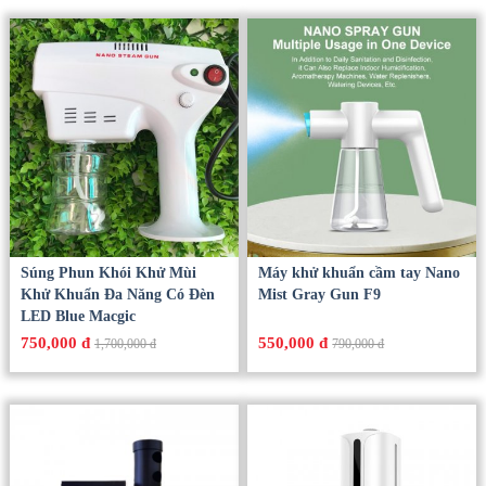
Súng Phun Khói Khử Mùi
Máy khử khuẩn cầm tay Nano
Khử Khuẩn Đa Năng Có Đèn
Mist Gray Gun F9
LED Blue Macgic
750,000 đ
550,000 đ
1,700,000 đ
790,000 đ