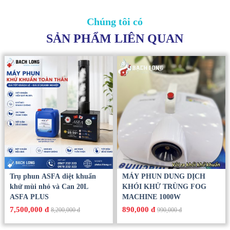
Chúng tôi có
SẢN PHẨM LIÊN QUAN
Trụ phun ASFA diệt khuẩn
MÁY PHUN DUNG DỊCH
khử mùi nhỏ và Can 20L
KHÓI KHỬ TRÙNG FOG
ASFA PLUS
MACHINE 1000W
7,500,000 đ
890,000 đ
8,200,000 đ
990,000 đ