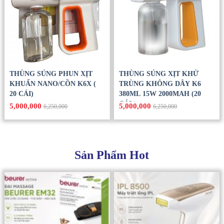
THÙNG SÚNG PHUN XỊT
THÙNG SÚNG XỊT KHỬ
KHUẨN NANO/CỒN K6X (
TRÙNG KHÔNG DÂY K6
20 CÁI)
380ML 15W 2000MAH (20
CÁI )
5,000,000
5,000,000
6,250,000
6,250,000
Sản Phẩm Hot