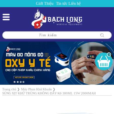
Giới Thiệu
Tin tức
Liên hệ
0
Trang chủ
❯
Máy Phun Khử Khuẩn
❯
SÚNG XỊT KHỬ TRÙNG KHÔNG DÂY K6 380ML 15W 2000MAH