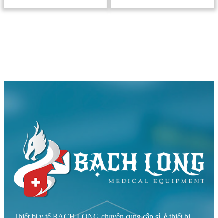
Thiết bị y tế BẠCH LONG chuyên cung cấp sỉ lẻ thiết bị