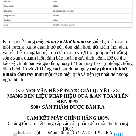
Khi bạn sử dụng
máy phun xịt khử khuẩn
sẽ giúp bạn làm sạch
môi trường xung quanh trở nên đơn giản hơn, tiết kiệm thời gian,
và trên hết mang lại hiệu quả làm sạch vượt trội, giúp môi trường
sống xung quanh luôn đảm bảo ngăn ngừa dịch bệnh. Để có thể
bảo vệ chính bạn và gia đình, ngay từ hôm nay hãy tự phòng chống
dịch bệnh Covid-19 bằng cách sử dụng ngay
máy phun xịt khử
khuẩn cầm tay mini
một cách hiệu quả và tiện lợi nhất để phòng
ngừa bệnh.
>>> MỌI VẤN ĐỀ SẼ ĐƯỢC GIẢI QUYẾT <<<
MANG ĐẾN LIỆU PHÁP HIỆU QUẢ & AN TOÀN LÊN
ĐẾN 99%
500+ SẢN PHẨM ĐƯỢC BÁN RA
CAM KẾT MÁY CHÍNH HÃNG 100%
Chúng tôi cam kết cung cấp các sản phẩm đều mới chính hãng
100%
GỌI