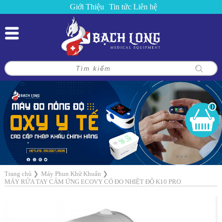
Giới Thiệu
Tin tức
Liên hệ
0
Trang chủ
❯
Máy Phun Khử Khuẩn
❯
MÁY RỬA TAY CẢM ỨNG ECOVY CÓ ĐO NHIỆT ĐỘ K10 PRO