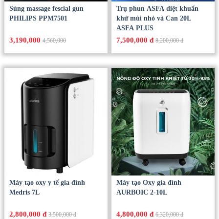
Súng massage fescial gun
Trụ phun ASFA diệt khuẩn
PHILIPS PPM7501
khử mùi nhỏ và Can 20L
ASFA PLUS
3,190,000
7,500,000 đ
4,560,000
8,200,000 đ
Máy tạo oxy y tế gia đình
Máy tạo Oxy gia đình
Medris 7L
AURBOIC 2-10L
2,800,000 đ
4,800,000 đ
3,500,000 đ
6,320,000 đ