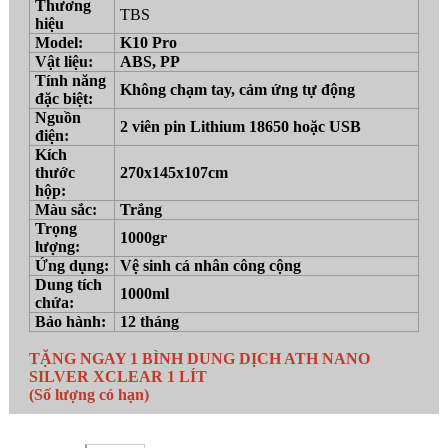
Thương
TBS
hiệu
Model:
K10 Pro
Vật liệu:
ABS, PP
Tính năng
Không chạm tay, cảm ứng tự động
đặc biệt:
Nguồn
2 viên pin Lithium 18650 hoặc USB
điện:
Kích
thước
270x145x107cm
hộp:
Màu sắc:
Trắng
Trọng
1000gr
lượng:
Ứng dụng:
Vệ sinh cá nhân công cộng
Dung tích
1000ml
chứa:
Bảo hành:
12 tháng
TẶNG NGAY 1 BÌNH DUNG DỊCH ATH NANO
SILVER XCLEAR 1 LÍT
(Số lượng có hạn)