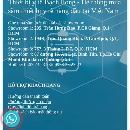
Thiết bị y tế Bạch Long - Hệ thống mua
sắm thiết bị y tế hàng đầu tại Việt Nam
Ghé mua sắm trực tiếp tại các showroom:
Showroom 1:
295, Trần Hưng Đạo, P.Cô Giang, Q.1 ,
HCM
Showroom 2:
194B, Trần Quang Khải, P.Tân Định, Q.1 ,
HCM
Showroom 3:
767, 3 Tháng 2, P.7, Q.10, HCM
Showroom 4:
67 đường 16, An Lạc, Bình Tân, Tp.Hồ Chí
Minh( Khu dân cư hương lộ 5 )
Hotline: 0567.23.23.23 - 0978.23.23.23
HỖ TRỢ KHÁCH HÀNG
Hướng dẫn thanh toán
Phương thức giao nhận
Quy định đổi trả hàng
Chính sách bảo mật thông tin