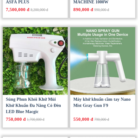
ASFA PLUS
MACHINE 1000W
7,500,000 đ
890,000 đ
8,200,000 đ
990,000 đ
Súng Phun Khói Khử Mùi
Máy khử khuẩn cầm tay Nano
Khử Khuẩn Đa Năng Có Đèn
Mist Gray Gun F9
LED Blue Macgic
750,000 đ
550,000 đ
1,700,000 đ
790,000 đ