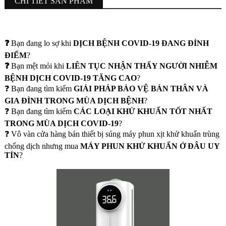
CHI TIẾT SẢN PHẨM
❓
Bạn đang lo sợ khi
DỊCH BỆNH COVID-19 ĐANG ĐỈNH
ĐIỂM
?
❓
Bạn mệt mỏi khi
LIÊN TỤC NHẬN THẤY NGƯỜI NHIỄM
BỆNH DỊCH COVID-19 TĂNG CAO
?
❓ Bạn đang tìm kiếm
GIẢI PHÁP BẢO VỆ BẢN THÂN VÀ
GIA ĐÌNH TRONG MÙA DỊCH BỆNH
?
❓ Bạn đang tìm kiếm
CÁC LOẠI KHỬ KHUẨN TỐT NHẤT
TRONG MÙA DỊCH COVID-19
?
❓ Vô vàn cửa hàng bán thiết bị súng máy phun xịt khử khuẩn trùng
chống dịch nhưng mua
MÁY PHUN KHỬ KHUẨN Ở ĐÂU UY
TÍN
?