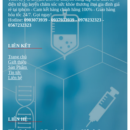
điện tử tập luyện chăm sóc sức khỏe thương mại gia đình giá
rẻ tại tphcm - Cam kết hàng chính hãng 100% - Giao hàng
hỏa tốc 24/7. Gọi ngay!
Hotline:
0903073939 - 0937933939 - 0978232323 -
0567232323
LIÊN KẾT
Trang chủ
Giới thiệu
Sản Phẩm
Tin tức
Liên hệ
LIÊN HỆ