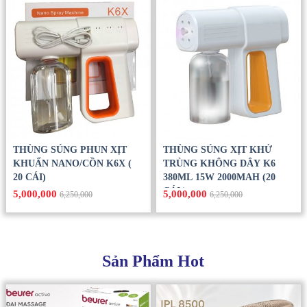
THÙNG SÚNG PHUN XỊT
THÙNG SÚNG XỊT KHỬ
KHUẨN NANO/CỒN K6X (
TRÙNG KHÔNG DÂY K6
20 CÁI)
380ML 15W 2000MAH (20
CÁI )
5,000,000
5,000,000
6,250,000
6,250,000
Sản Phẩm Hot