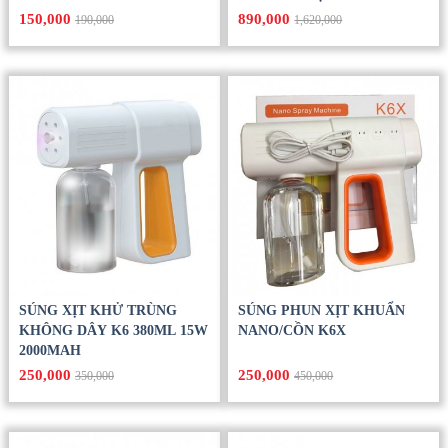
150,000
890,000
190,000
1,620,000
SÚNG XỊT KHỬ TRÙNG
SÚNG PHUN XỊT KHUẨN
KHÔNG DÂY K6 380ML 15W
NANO/CỒN K6X
2000MAH
250,000
250,000
350,000
450,000