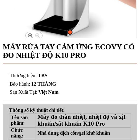
MÁY RỬA TAY CẢM ỨNG ECOVY CÓ
ĐO NHIỆT ĐỘ K10 PRO
Thương hiệu:
TBS
Bảo hành:
12 THÁNG
Sản Xuất Tại:
Việt Nam
Thông số kỹ thuật chi tiết:
Máy đo thân nhiệt, nhiệt độ và xịt
Tên sản
phẩm:
khuẩn/sát khuẩn K10 Pro
Chức
Nhả dung dịch cồn/gel khử khuẩn
năng: