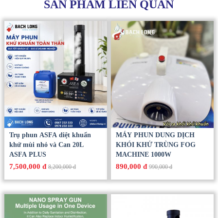
SẢN PHẨM LIÊN QUAN
Trụ phun ASFA diệt khuẩn
MÁY PHUN DUNG DỊCH
khử mùi nhỏ và Can 20L
KHÓI KHỬ TRÙNG FOG
ASFA PLUS
MACHINE 1000W
7,500,000 đ
890,000 đ
8,200,000 đ
990,000 đ