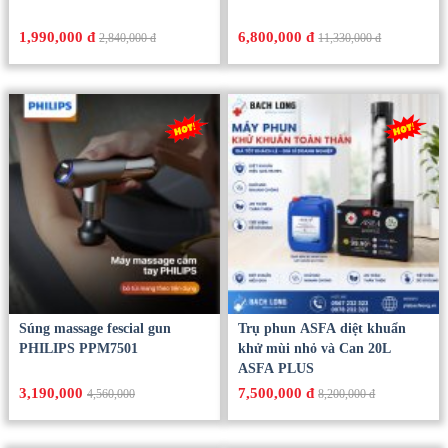
1,990,000 đ
6,800,000 đ
2,840,000 đ
11,330,000 đ
Súng massage fescial gun
Trụ phun ASFA diệt khuẩn
PHILIPS PPM7501
khử mùi nhỏ và Can 20L
ASFA PLUS
3,190,000
7,500,000 đ
4,560,000
8,200,000 đ