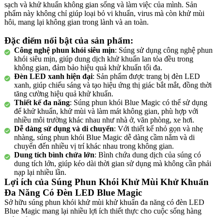
sạch và khử khuẩn không gian sống và làm việc của mình. Sản
phẩm này không chỉ giúp loại bỏ vi khuẩn, virus mà còn khử mùi
hôi, mang lại không gian trong lành và an toàn.
Đặc điểm nổi bật của sản phẩm:
Công nghệ phun khói siêu mịn
: Súng sử dụng công nghệ phun
khói siêu mịn, giúp dung dịch khử khuẩn lan tỏa đều trong
không gian, đảm bảo hiệu quả khử khuẩn tối đa.
Đèn LED xanh hiện đại
: Sản phẩm được trang bị đèn LED
xanh, giúp chiếu sáng và tạo hiệu ứng thị giác bắt mắt, đồng thời
tăng cường hiệu quả khử khuẩn.
Thiết kế đa năng
: Súng phun khói Blue Magic có thể sử dụng
để khử khuẩn, khử mùi và làm mát không gian, phù hợp với
nhiều môi trường khác nhau như nhà ở, văn phòng, xe hơi.
Dễ dàng sử dụng và di chuyển
: Với thiết kế nhỏ gọn và nhẹ
nhàng, súng phun khói Blue Magic dễ dàng cầm nắm và di
chuyển đến nhiều vị trí khác nhau trong không gian.
Dung tích bình chứa lớn
: Bình chứa dung dịch của súng có
dung tích lớn, giúp kéo dài thời gian sử dụng mà không cần phải
nạp lại nhiều lần.
Lợi ích của Súng Phun Khói Khử Mùi Khử Khuẩn
Đa Năng Có Đèn LED Blue Magic
Sở hữu súng phun khói khử mùi khử khuẩn đa năng có đèn LED
Blue Magic mang lại nhiều lợi ích thiết thực cho cuộc sống hàng