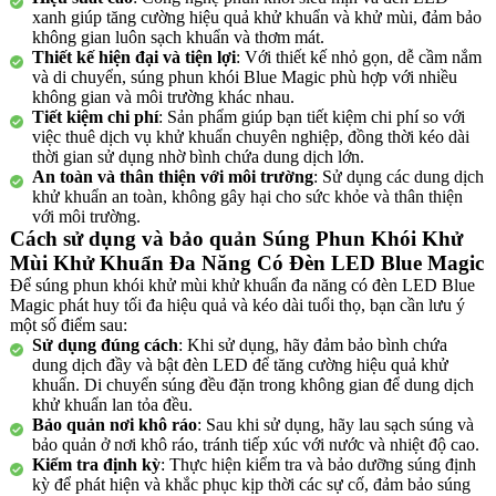
xanh giúp tăng cường hiệu quả khử khuẩn và khử mùi, đảm bảo
không gian luôn sạch khuẩn và thơm mát.
Thiết kế hiện đại và tiện lợi
: Với thiết kế nhỏ gọn, dễ cầm nắm
và di chuyển, súng phun khói Blue Magic phù hợp với nhiều
không gian và môi trường khác nhau.
Tiết kiệm chi phí
: Sản phẩm giúp bạn tiết kiệm chi phí so với
việc thuê dịch vụ khử khuẩn chuyên nghiệp, đồng thời kéo dài
thời gian sử dụng nhờ bình chứa dung dịch lớn.
An toàn và thân thiện với môi trường
: Sử dụng các dung dịch
khử khuẩn an toàn, không gây hại cho sức khỏe và thân thiện
với môi trường.
Cách sử dụng và bảo quản Súng Phun Khói Khử
Mùi Khử Khuẩn Đa Năng Có Đèn LED Blue Magic
Để súng phun khói khử mùi khử khuẩn đa năng có đèn LED Blue
Magic phát huy tối đa hiệu quả và kéo dài tuổi thọ, bạn cần lưu ý
một số điểm sau:
Sử dụng đúng cách
: Khi sử dụng, hãy đảm bảo bình chứa
dung dịch đầy và bật đèn LED để tăng cường hiệu quả khử
khuẩn. Di chuyển súng đều đặn trong không gian để dung dịch
khử khuẩn lan tỏa đều.
Bảo quản nơi khô ráo
: Sau khi sử dụng, hãy lau sạch súng và
bảo quản ở nơi khô ráo, tránh tiếp xúc với nước và nhiệt độ cao.
Kiểm tra định kỳ
: Thực hiện kiểm tra và bảo dưỡng súng định
kỳ để phát hiện và khắc phục kịp thời các sự cố, đảm bảo súng