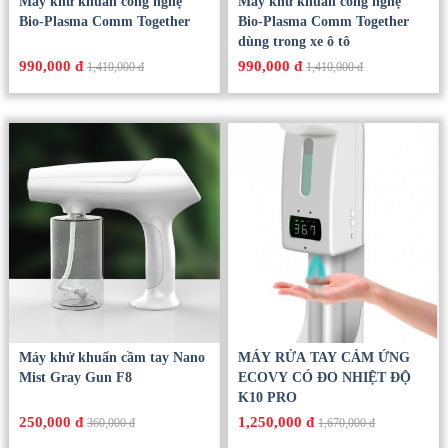
Máy khử khuẩn công nghệ
Máy khử khuẩn công nghệ
Bio-Plasma Comm Together
Bio-Plasma Comm Together
dùng trong xe ô tô
990,000 đ
990,000 đ
1,410,000 đ
1,410,000 đ
Máy khử khuẩn cầm tay Nano
MÁY RỬA TAY CẢM ỨNG
Mist Gray Gun F8
ECOVY CÓ ĐO NHIỆT ĐỘ
K10 PRO
250,000 đ
1,250,000 đ
360,000 đ
1,670,000 đ