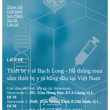
Trang chủ
Giới thiệu
Sản Phẩm
Tin tức
Liên hệ
LIÊN HỆ
Thiết bị y tế Bạch Long - Hệ thống mua
sắm thiết bị y tế hàng đầu tại Việt Nam
Ghé mua sắm trực tiếp tại các showroom:
Showroom 1:
295, Trần Hưng Đạo, P.Cô Giang, Q.1 ,
HCM
Showroom 2:
194B, Trần Quang Khải, P.Tân Định, Q.1 ,
HCM