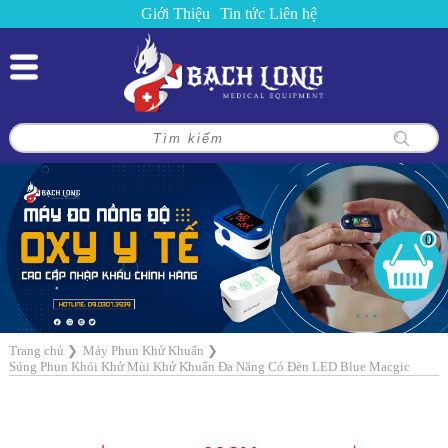
Giới Thiệu
Tin tức
Liên hệ
0
Trang chủ
❯
Máy Phun Khử Khuẩn
❯
Súng Phun Khói Khử Mùi Khử Khuẩn Đa Năng Có Đèn LED Blue Macgic