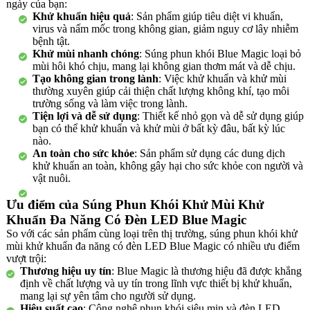
ngày của bạn:
Khử khuẩn hiệu quả
: Sản phẩm giúp tiêu diệt vi khuẩn,
virus và nấm mốc trong không gian, giảm nguy cơ lây nhiễm
bệnh tật.
Khử mùi nhanh chóng
: Súng phun khói Blue Magic loại bỏ
mùi hôi khó chịu, mang lại không gian thơm mát và dễ chịu.
Tạo không gian trong lành
: Việc khử khuẩn và khử mùi
thường xuyên giúp cải thiện chất lượng không khí, tạo môi
trường sống và làm việc trong lành.
Tiện lợi và dễ sử dụng
: Thiết kế nhỏ gọn và dễ sử dụng giúp
bạn có thể khử khuẩn và khử mùi ở bất kỳ đâu, bất kỳ lúc
nào.
An toàn cho sức khỏe
: Sản phẩm sử dụng các dung dịch
khử khuẩn an toàn, không gây hại cho sức khỏe con người và
vật nuôi.
Ưu điểm của Súng Phun Khói Khử Mùi Khử
Khuẩn Đa Năng Có Đèn LED Blue Magic
So với các sản phẩm cùng loại trên thị trường, súng phun khói khử
mùi khử khuẩn đa năng có đèn LED Blue Magic có nhiều ưu điểm
vượt trội:
Thương hiệu uy tín
: Blue Magic là thương hiệu đã được khẳng
định về chất lượng và uy tín trong lĩnh vực thiết bị khử khuẩn,
mang lại sự yên tâm cho người sử dụng.
Hiệu suất cao
: Công nghệ phun khói siêu mịn và đèn LED