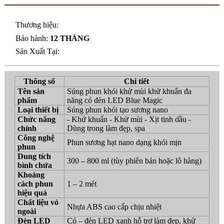
Thương hiệu:
Bảo hành:
12 THÁNG
Sản Xuất Tại:
Thông số
Chi tiết
Tên sản
Súng phun khói khử mùi khử khuẩn đa
phẩm
năng có đèn LED Blue Magic
Loại thiết bị
Súng phun khói tạo sương nano
Chức năng
- Khử khuẩn - Khử mùi - Xịt tinh dầu -
chính
Dùng trong làm đẹp, spa
Công nghệ
Phun sương hạt nano dạng khói mịn
phun
Dung tích
300 – 800 ml (tùy phiên bản hoặc lô hàng)
bình chứa
Khoảng
cách phun
1 – 2 mét
hiệu quả
Chất liệu vỏ
Nhựa ABS cao cấp chịu nhiệt
ngoài
Đèn LED
Có – đèn LED xanh hỗ trợ làm đẹp, khử