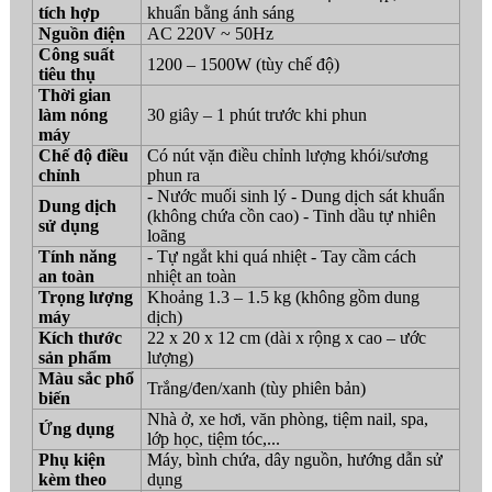
tích hợp
khuẩn bằng ánh sáng
Nguồn điện
AC 220V ~ 50Hz
Công suất
1200 – 1500W (tùy chế độ)
tiêu thụ
Thời gian
làm nóng
30 giây – 1 phút trước khi phun
máy
Chế độ điều
Có nút vặn điều chỉnh lượng khói/sương
chỉnh
phun ra
- Nước muối sinh lý - Dung dịch sát khuẩn
Dung dịch
(không chứa cồn cao) - Tinh dầu tự nhiên
sử dụng
loãng
Tính năng
- Tự ngắt khi quá nhiệt - Tay cầm cách
an toàn
nhiệt an toàn
Trọng lượng
Khoảng 1.3 – 1.5 kg (không gồm dung
máy
dịch)
Kích thước
22 x 20 x 12 cm (dài x rộng x cao – ước
sản phẩm
lượng)
Màu sắc phổ
Trắng/đen/xanh (tùy phiên bản)
biến
Nhà ở, xe hơi, văn phòng, tiệm nail, spa,
Ứng dụng
lớp học, tiệm tóc,...
Phụ kiện
Máy, bình chứa, dây nguồn, hướng dẫn sử
kèm theo
dụng