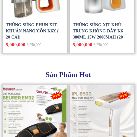
THÙNG SÚNG PHUN XỊT
THÙNG SÚNG XỊT KHỬ
KHUẨN NANO/CỒN K6X (
TRÙNG KHÔNG DÂY K6
20 CÁI)
380ML 15W 2000MAH (20
CÁI )
5,000,000
5,000,000
6,250,000
6,250,000
Sản Phẩm Hot