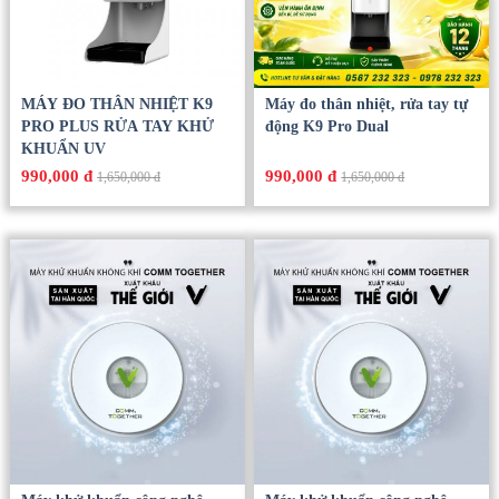
MÁY ĐO THÂN NHIỆT K9
Máy đo thân nhiệt, rửa tay tự
PRO PLUS RỬA TAY KHỬ
động K9 Pro Dual
KHUẨN UV
990,000 đ
990,000 đ
1,650,000 đ
1,650,000 đ