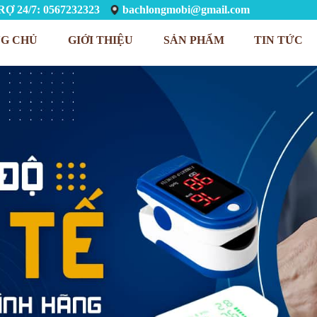
Ợ 24/7: 0567232323
bachlongmobi@gmail.com
G CHỦ
GIỚI THIỆU
SẢN PHẨM
TIN TỨC