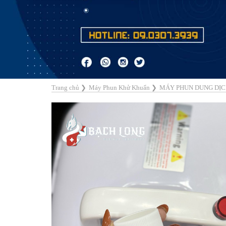
Trang chủ
❯
Máy Phun Khử Khuẩn
❯
MÁY PHUN DUNG DỊC