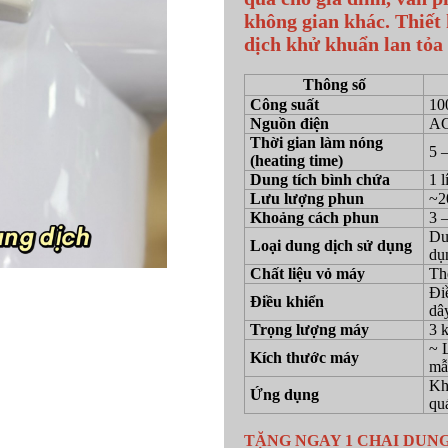
không gian khác. Thiết 
dịch khử khuẩn lan tỏa
Thông số
Công suất
10
Nguồn điện
AC
Thời gian làm nóng
5 
(heating time)
Dung tích bình chứa
1 l
Lưu lượng phun
~2
Khoảng cách phun
3 
Du
Loại dung dịch sử dụng
dụ
Chất liệu vỏ máy
Th
Đi
Điều khiển
dâ
Trọng lượng máy
3 
~ 
Kích thước máy
mẫ
Kh
Ứng dụng
qu
TẶNG NGAY 1 CHAI DUNG