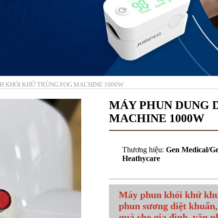
H KHÓI KHỬ TRÙNG FOG MACHINE 1000W
MÁY PHUN DUNG 
MACHINE 1000W
Thương hiệu:
Gen Medical/G
Heathycare
Máy phun khói khử khuẩ
phun sương diệt khuẩn,
quả cho gia đình, văn p