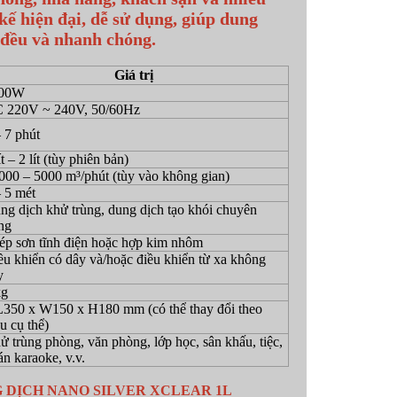
kế hiện đại, dễ sử dụng, giúp dung
 đều và nhanh chóng.
Giá trị
00W
 220V ~ 240V, 50/60Hz
– 7 phút
ít – 2 lít (tùy phiên bản)
000 – 5000 m³/phút (tùy vào không gian)
– 5 mét
ng dịch khử trùng, dung dịch tạo khói chuyên
ng
ép sơn tĩnh điện hoặc hợp kim nhôm
ều khiển có dây và/hoặc điều khiển từ xa không
y
kg
L350 x W150 x H180 mm (có thể thay đổi theo
u cụ thể)
ử trùng phòng, văn phòng, lớp học, sân khấu, tiệc,
án karaoke, v.v.
 DỊCH NANO SILVER XCLEAR 1L