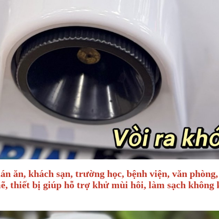
án ăn, khách sạn, trường học, bệnh viện, văn phòng
 thiết bị giúp hỗ trợ khử mùi hôi, làm sạch không k