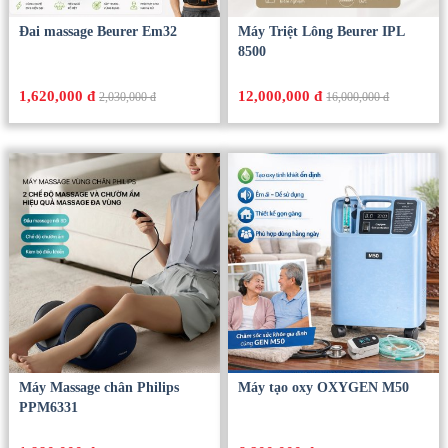
Đai massage Beurer Em32
Máy Triệt Lông Beurer IPL
8500
1,620,000 đ
12,000,000 đ
2,030,000 đ
16,000,000 đ
Máy Massage chân Philips
Máy tạo oxy OXYGEN M50
PPM6331