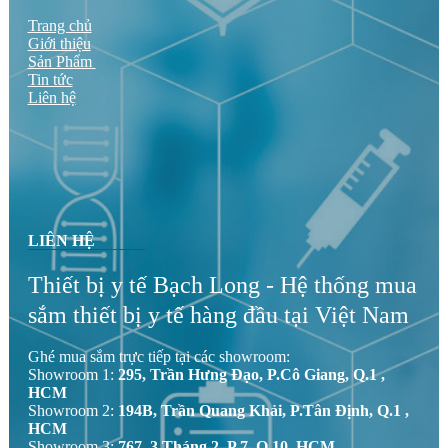
Trang chủ
Giới thiệu
Sản Phẩm
Tin tức
Liên hệ
LIÊN HỆ
Thiết bị y tế Bạch Long - Hệ thống mua
sắm thiết bị y tế hàng đầu tại Việt Nam
Ghé mua sắm trực tiếp tại các showroom:
Showroom 1:
295, Trần Hưng Đạo, P.Cô Giang, Q.1 ,
HCM
Showroom 2:
194B, Trần Quang Khải, P.Tân Định, Q.1 ,
HCM
Showroom 3:
767, 3 Tháng 2, P.7, Q.10, HCM