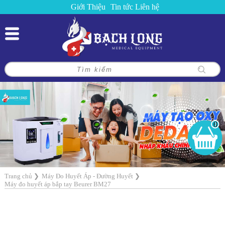
Giới Thiệu
Tin tức
Liên hệ
0
Trang chủ
❯
Máy Đo Huyết Áp - Đường Huyết
❯
Máy đo huyết áp bắp tay Beurer BM27