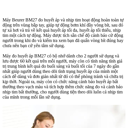
Máy Beurer BM27 đo huyết áp và nhịp tim hoạt động hoàn toàn tự
động trên vùng bắp tay, giúp tự động bơm khí đầy vòng bít, sau đó
tự xả hơi và trả về kết quả huyết áp tối đa, huyết áp tối thiểu, nhịp
tim một cách tự động. Máy được tích sẵn chế độ cảnh báo cử động
người trong khi đo và kiểm tra xem bạn đã quấn vòng bít đúng hay
chưa nên bạn cứ yên tâm sử dụng.
Máy đo huyết áp BM27 có bộ nhớ dành cho 2 người sử dụng và
lưu được 60 kết quả trên mỗi người, máy còn có tính năng tính giá
trị trung bình kết quả đo buổi sáng và buổi tối của 7 ngày đo gần
nhất giúp người dùng theo dõi tình trạng huyết áp của mình một
cách dễ dàng và đơn giản nhất từ đó có thể phòng tránh và chữa trị
kịp thời. Ngoài ra, máy còn có chức năng cảnh báo huyết áp bất
thường theo vạch màu và tích hợp thêm chức năng đo và cảnh báo
nhịp tim bất thường, cho người dùng tiện theo dõi luôn cả nhịp tim
của mình trong mỗi lần sử dụng.