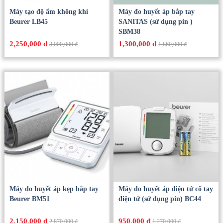
Máy tạo độ ẩm không khí
Máy đo huyết áp bắp tay
Beurer LB45
SANITAS (sử dụng pin )
SBM38
2,250,000 đ
1,300,000 đ
3,000,000 đ
1,860,000 đ
Máy đo huyết áp kẹp bắp tay
Máy đo huyết áp điện tử cổ tay
Beurer BM51
điện tử (sử dụng pin) BC44
2,150,000 đ
950,000 đ
2,870,000 đ
1,270,000 đ