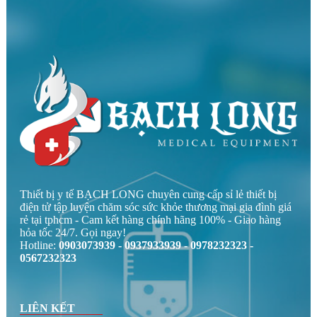
Thiết bị y tế BẠCH LONG chuyên cung cấp sỉ lẻ thiết bị
điện tử tập luyện chăm sóc sức khỏe thương mại gia đình giá
rẻ tại tphcm - Cam kết hàng chính hãng 100% - Giao hàng
hỏa tốc 24/7. Gọi ngay!
Hotline:
0903073939 - 0937933939 - 0978232323 -
0567232323
LIÊN KẾT