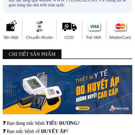
hãy đặt hàng qua website WWW.YTEBACHLONG.VN chúng tôi sẽ
giao hàng tận nhà trên toàn quốc
CHI TIẾT SẢN PHẨM
❓
Bạn đang mắc bệnh
TIỂU ĐƯỜNG
?
❓
Bạn mắc bệnh về
HUYẾT ÁP
?