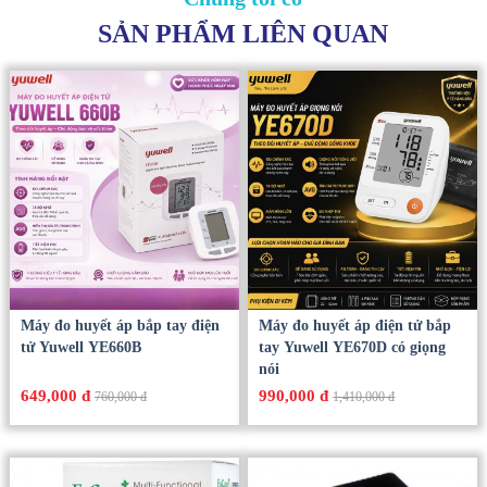
SẢN PHẨM LIÊN QUAN
Máy đo huyết áp bắp tay điện
Máy đo huyết áp điện tử bắp
tử Yuwell YE660B
tay Yuwell YE670D có giọng
nói
649,000 đ
990,000 đ
760,000 đ
1,410,000 đ