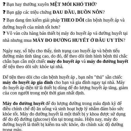
❓
Bạn hay thường xuyên
MỆT MỎI KHÓ THỞ
?
❓
Bạn gặp các triệu chứng
ĐAU ĐẦU, BUỒN NÔN
?
❓ Bạn đang tìm kiếm giải pháp
THEO DÕI
căn bệnh huyết áp và
đường huyết của mình tốt hơn?
❓ Vô vàn cửa hàng bán thiết bị máy đo huyết áp và đường huyết tại
nhà nhưng mua
MÁY ĐO ĐƯỜNG HUYẾT Ở ĐÂU UY TÍN
?
Ngày nay, số liệu cho thấy, tình trạng cao huyết áp và bệnh tiểu
đường mãn tính tăng cao, do đó, để theo dõi tình hình bệnh thì chắc
chắn bạn cần một chiếc
máy đo huyết áp
và
máy đo đường huyết
để tiện theo dõi sức khỏe tại nhà.
Để tiện theo dõi cho căn bệnh huyết áp , bạn nên "thủ" sẵn chiếc
máy đo huyết áp gia đình
cho bạn và gia đình ngay tại nhà. Máy
đo huyết áp điện tử là thiết bị dùng để đo lượng huyết áp tăng, giảm
của con người trong một thời gian nhất định.
Máy đo đường huyết
để đo lượng đường trong máu định kỳ để
điều chỉnh chế độ ăn uống và sinh hoạt hợp lý nhằm đảm bảo sức
khỏe tốt. Máy đo đường huyết là một thiết bị y khoa được sử dụng
để đo độ đường (glucose) tồn tại trong máu. Hiện nay, máy đo
đường huyết là thiết bị kiểm tra sức khỏe, đo chính xác độ đường
trong máu.