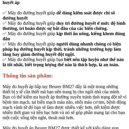
huyết áp
✅ Máy đo đường huyết giúp
dễ dàng kiểm soát được chỉ số
đường huyết
✅ Máy đo đường huyết giúp
duy trì đường huyết ở mức độ bình
thường, trì hoãn được sự bắt đầu của các biến chứng.
✅ Máy đo đường huyết giúp
kịp thời ăn uống, kiêng khem đúng
đắn
✅ Máy đo đường huyết giúp
người dùng nhanh chóng có
biện
pháp hạ đường huyết kịp thời, tránh những trường hợp làm
tăng hay giảm đường huyết đột ngột.
✅ Máy đo đường huyết giúp bạn
biết nên tập luyện như thế nào
là tốt nhất, biết trọng lượng thế nào là thích hợp, là an toàn.
Thông tin sản phẩm:
Máy đo huyết áp bắp tay Beurer BM27 đây là một trong những
thiết bị y tế cần thiết mà bạn nên trang bị cho ngôi nhà của mình.
Bạn có thể kiểm tra huyết áp thường xuyên tránh tình trạng đột tử vì
bệnh tim mạch, tai biến mạch máu não, nhồi máu cơ tim, bệnh động
mạch vành từ đó bạn sẽ làm được nhiều việc hơn, tiết kiệm được
nhiều thời gian và tiền bạc hơn và nó sẽ góp phần mang lại cho bạn
một cuộc sống tiện nghi, thoải mái hơn.
Máy đo huyết áp Beurer BM27 được thiết kế với kiểu dáng gọn