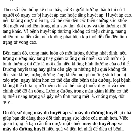
Theo số liệu thống kê cho thấy, cứ 3 người trưởng thành thì có 1
người có nguy cơ bị huyết áp cao hoặc tăng huyết áp. Huyết áp cao,
nếu không được điều trị, có thể dẫn đến các biến chứng sức khỏe
đột ngột và nghiêm trọng như suy tim, đột quỵ và tổn thương nội
tạng khác. Vì bệnh huyết áp thường không có triệu chứng, mang
nhiều rủi ra tiềm ẩn, nếu không phát hiện kịp thời dễ dẫn đến tình
trạng tử vong cao.
Bên cạnh đó, trong máu luôn có một lượng đường nhất định, nếu
lượng đường này tăng hay giảm xuống quá nhiều so với mức độ
bình thường thì đây là một dấu hiệu không bình thường của cơ thể.
Đường huyết tăng hay giảm đều gây ra những hậu quả không tốt
đến sức khỏe, lượng đường tăng khiến mọi phản ứng sinh học bị
xáo trộn, nguy hiểm hơn có thể dẫn đến bệnh tiểu đường, loại bệnh
không thể chữa trị rứt điểm chỉ có thể uống thuốc duy trì và điều
chỉnh chế độ ăn uống. Lượng đường trong máu giảm khiến cơ thể
bị thiếu năng lượng và gây nên tình trạng mệt lả, chóng mặt, đột
qụy...
Do đó, sử dụng
máy đo huyết áp
và
máy đo đường huyết
tại nhà
giúp bạn dễ dàng theo dõi tình trạng sức khỏe của mình hơn. Việc
quan trọng là bạn cần tìm được một chiếc
máy đo huyết áp và
máy đo đường huyết
hiệu quả và tiện lợi nhất để điều trị bệnh.