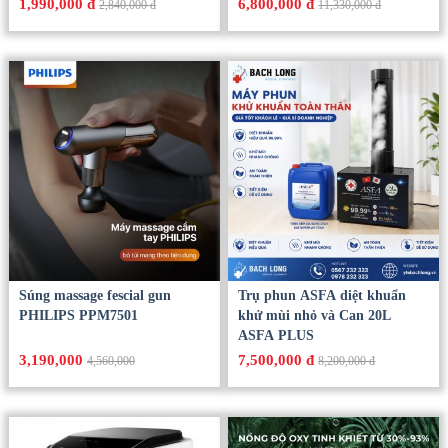
1,990,000 đ
6,800,000 đ
2,840,000 đ
11,330,000 đ
Súng massage fescial gun
Trụ phun ASFA diệt khuẩn
PHILIPS PPM7501
khử mùi nhỏ và Can 20L
ASFA PLUS
3,190,000
7,500,000 đ
4,560,000
8,200,000 đ