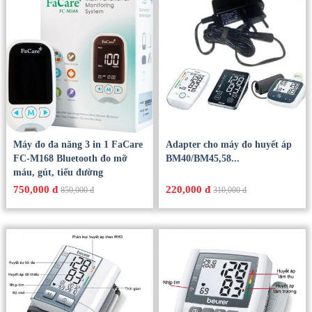
Máy đo đa năng 3 in 1 FaCare
Adapter cho máy đo huyết áp
FC-M168 Bluetooth đo mỡ
BM40/BM45,58...
máu, gút, tiểu đường
750,000 đ
220,000 đ
850,000 đ
310,000 đ