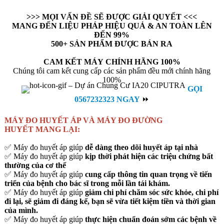
>>> MỌI VẤN ĐỀ SẼ ĐƯỢC GIẢI QUYẾT <<<
MANG ĐẾN LIỆU PHÁP HIỆU QUẢ & AN TOÀN LÊN
ĐẾN 99%
500+ SẢN PHẨM ĐƯỢC BÁN RA
CAM KẾT MÁY CHÍNH HÃNG 100%
Chúng tôi cam kết cung cấp các sản phẩm đều mới chính hãng
100%
GỌI
0567232323 NGAY
⏩
MÁY ĐO HUYẾT ÁP VÀ MÁY ĐO ĐƯỜNG
HUYẾT
MANG LẠI:
✅ Máy đo huyết áp giúp
dễ dàng theo dõi huyết áp tại nhà
✅ Máy đo huyết áp giúp
kịp thời phát hiện các triệu chứng bất
thường của cơ thể
✅ Máy đo huyết áp giúp
cung cấp thông tin quan trọng về tiến
triển của bệnh cho bác sĩ trong mỗi lần tái khám.
✅ Máy đo huyết áp giúp
giảm chi phí chăm sóc sức khỏe, chi phí
đi lại, sẽ giảm đi đáng kể, bạn sẽ vừa tiết kiệm tiền và thời gian
của mình.
✅ Máy đo huyết áp giúp
thực hiện chuẩn đoán sớm các bệnh về