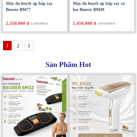
Máy đo huyết áp bắp tay
Máy đo huyết áp bắp tay có
Beurer BM77
loa Beurer BM49
2,350,000 đ
1,450,000 đ
3,130,000 đ
1,810,000 đ
1
2
3
Sản Phẩm Hot