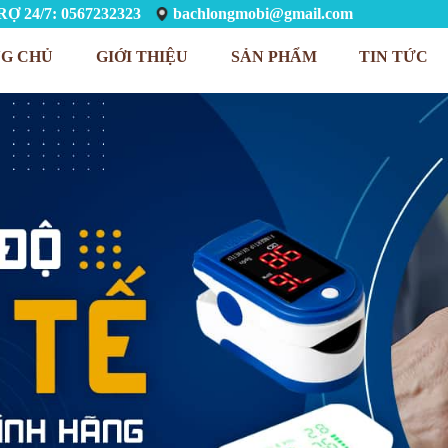
Ợ 24/7: 0567232323
bachlongmobi@gmail.com
G CHỦ
GIỚI THIỆU
SẢN PHẨM
TIN TỨC