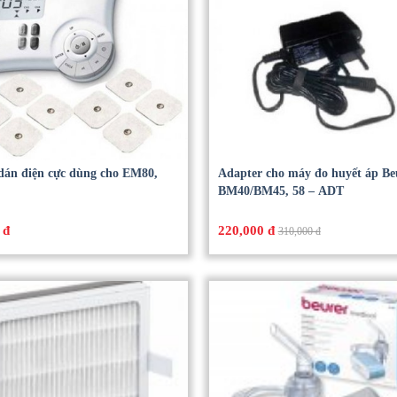
dán điện cực dùng cho EM80,
Adapter cho máy đo huyết áp Be
BM40/BM45, 58 – ADT
 đ
220,000 đ
310,000 đ