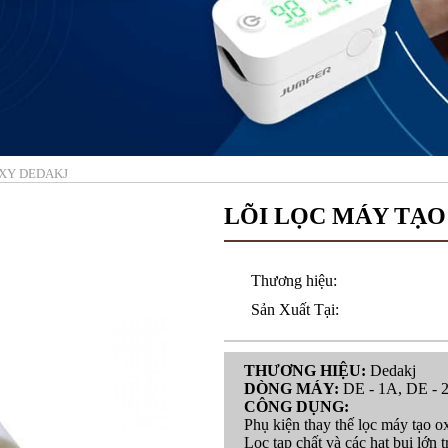
OXY DEDAKJ
LÕI LỌC MÁY TẠO
Thương hiệu:
Sản Xuất Tại:
THƯƠNG HIỆU:
Dedakj
DÒNG MÁY:
DE - 1A, DE -
CÔNG DỤNG:
Phụ kiện thay thế lọc máy tạo o
Lọc tạp chất và các hạt bụi lớn 