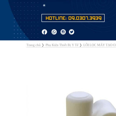
Trang chủ
❯
Phụ Kiện Thiết Bị Y Tế
❯
LÕI LỌC MÁY TẠO 