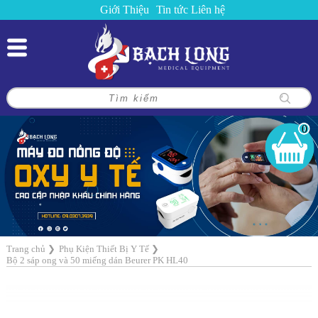
Giới Thiệu
Tin tức
Liên hệ
0
Trang chủ
❯
Phụ Kiện Thiết Bị Y Tế
❯
Bộ 2 sáp ong và 50 miếng dán Beurer PK HL40