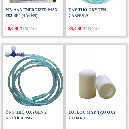
PIN AAA ENERGIZER MAX
DÂY THỞ OXYGEN
E92 BP4 (4 VIÊN)
CANNULA
90,000 đ
85,000 đ
130,000 đ
110,000 đ
ỐNG THỞ OXYGEN 2
LÕI LỌC MÁY TẠO OXY
NGƯỜI DÙNG
DEDAKJ