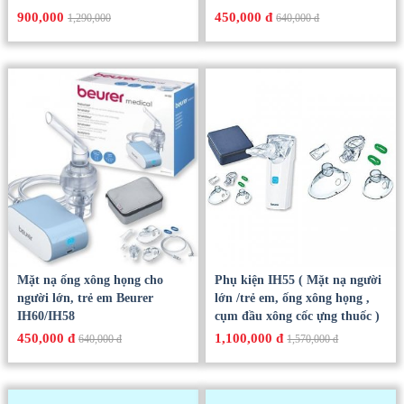
900,000
450,000 đ
1,290,000
640,000 đ
Mặt nạ ống xông họng cho
Phụ kiện IH55 ( Mặt nạ người
người lớn, trẻ em Beurer
lớn /trẻ em, ống xông họng ,
IH60/IH58
cụm đầu xông cốc ựng thuốc )
450,000 đ
1,100,000 đ
640,000 đ
1,570,000 đ