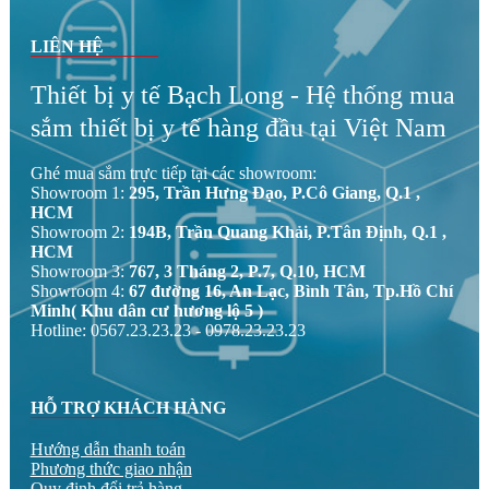
LIÊN HỆ
Thiết bị y tế Bạch Long - Hệ thống mua
sắm thiết bị y tế hàng đầu tại Việt Nam
Ghé mua sắm trực tiếp tại các showroom:
Showroom 1:
295, Trần Hưng Đạo, P.Cô Giang, Q.1 ,
HCM
Showroom 2:
194B, Trần Quang Khải, P.Tân Định, Q.1 ,
HCM
Showroom 3:
767, 3 Tháng 2, P.7, Q.10, HCM
Showroom 4:
67 đường 16, An Lạc, Bình Tân, Tp.Hồ Chí
Minh( Khu dân cư hương lộ 5 )
Hotline: 0567.23.23.23 - 0978.23.23.23
HỖ TRỢ KHÁCH HÀNG
Hướng dẫn thanh toán
Phương thức giao nhận
Quy định đổi trả hàng