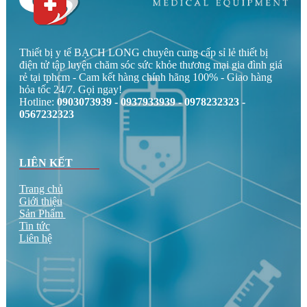
Thiết bị y tế BẠCH LONG chuyên cung cấp sỉ lẻ thiết bị
điện tử tập luyện chăm sóc sức khỏe thương mại gia đình giá
rẻ tại tphcm - Cam kết hàng chính hãng 100% - Giao hàng
hỏa tốc 24/7. Gọi ngay!
Hotline:
0903073939 - 0937933939 - 0978232323 -
0567232323
LIÊN KẾT
Trang chủ
Giới thiệu
Sản Phẩm
Tin tức
Liên hệ