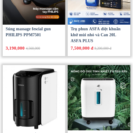
Súng massage fescial gun
Trụ phun ASFA diệt khuẩn
PHILIPS PPM7501
khử mùi nhỏ và Can 20L
ASFA PLUS
3,190,000
7,500,000 đ
4,560,000
8,200,000 đ