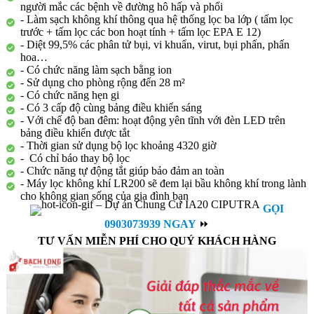
người mắc các bệnh về đường hô hấp và phổi
- Làm sạch không khí thông qua hệ thống lọc ba lớp ( tấm lọc
trước + tấm lọc các bon hoạt tính + tấm lọc EPA E 12)
- Diệt 99,5% các phân tử bụi, vi khuẩn, virut, bụi phấn, phấn
hoa…
- Có chức năng làm sạch bằng ion
- Sử dụng cho phòng rộng đến 28 m²
- Có chức năng hẹn gi
- Có 3 cấp độ cùng bảng điều khiển sáng
- Với chế độ ban đêm: hoạt động yên tĩnh với đèn LED trên
bảng điều khiển được tắt
- Thời gian sử dụng bộ lọc khoảng 4320 giờ
- Có chỉ báo thay bộ lọc
- Chức năng tự động tắt giúp bảo đảm an toàn
- Máy lọc không khí LR200 sẽ đem lại bầu không khí trong lành
cho không gian sống của gia đình bạn
GỌI
0903073939 NGAY
⏩
TƯ VẤN MIỄN PHÍ CHO QUÝ KHÁCH HÀNG