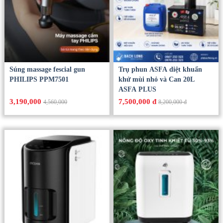
Súng massage fescial gun
Trụ phun ASFA diệt khuẩn
PHILIPS PPM7501
khử mùi nhỏ và Can 20L
ASFA PLUS
3,190,000
7,500,000 đ
4,560,000
8,200,000 đ