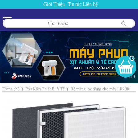
Giới Thiệu
Tin tức
Liên hệ
0
Trang chủ
❯
Phụ Kiện Thiết Bị Y Tế
❯
Bộ màng lọc dùng cho máy LR200