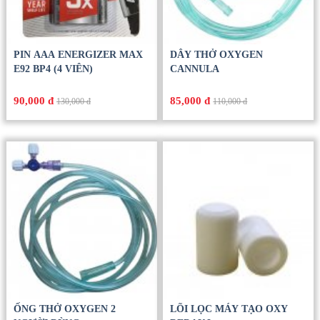
PIN AAA ENERGIZER MAX
DÂY THỞ OXYGEN
E92 BP4 (4 VIÊN)
CANNULA
90,000 đ
85,000 đ
130,000 đ
110,000 đ
ỐNG THỞ OXYGEN 2
LÕI LỌC MÁY TẠO OXY