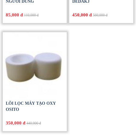
NGƯỜI DÙNG
DEDAKJ
85,000 đ
450,000 đ
110,000 đ
560,000 đ
LÕI LỌC MÁY TẠO OXY
OSITO
350,000 đ
440,000 đ