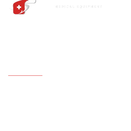
Thiết bị y tế BẠCH LONG chuyên cung cấp sỉ lẻ thiết bị
điện tử tập luyện chăm sóc sức khỏe thương mại gia đình giá
rẻ tại tphcm - Cam kết hàng chính hãng 100% - Giao hàng
hỏa tốc 24/7. Gọi ngay!
Hotline:
0903073939 - 0937933939 - 0978232323 -
0567232323
LIÊN KẾT
Trang chủ
Giới thiệu
Sản Phẩm
Tin tức
Liên hệ