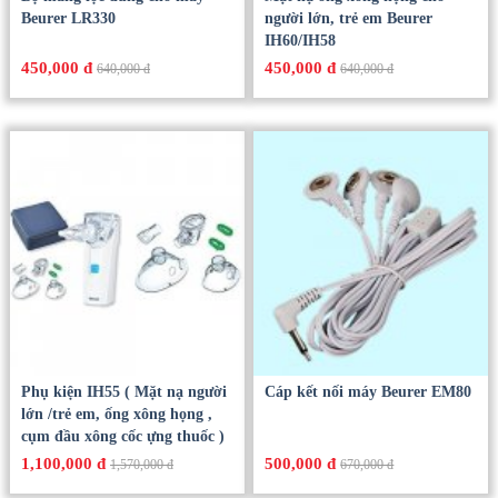
Beurer LR330
người lớn, trẻ em Beurer
IH60/IH58
450,000 đ
450,000 đ
640,000 đ
640,000 đ
Phụ kiện IH55 ( Mặt nạ người
Cáp kết nối máy Beurer EM80
lớn /trẻ em, ống xông họng ,
cụm đầu xông cốc ựng thuốc )
1,100,000 đ
500,000 đ
1,570,000 đ
670,000 đ