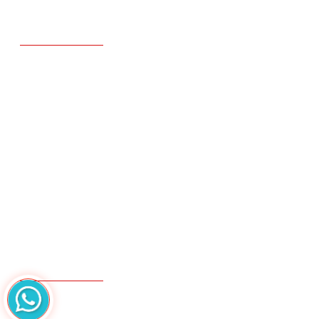
LIÊN HỆ
Thiết bị y tế Bạch Long - Hệ thống mua
sắm thiết bị y tế hàng đầu tại Việt Nam
Ghé mua sắm trực tiếp tại các showroom:
Showroom 1:
295, Trần Hưng Đạo, P.Cô Giang, Q.1 ,
HCM
Showroom 2:
194B, Trần Quang Khải, P.Tân Định, Q.1 ,
HCM
Showroom 3:
767, 3 Tháng 2, P.7, Q.10, HCM
Showroom 4:
67 đường 16, An Lạc, Bình Tân, Tp.Hồ Chí
Minh( Khu dân cư hương lộ 5 )
Hotline: 0567.23.23.23 - 0978.23.23.23
HỖ TRỢ KHÁCH HÀNG
Hướng dẫn thanh toán
Phương thức giao nhận