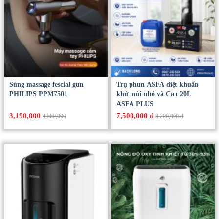
Súng massage fescial gun
Trụ phun ASFA diệt khuẩn
PHILIPS PPM7501
khử mùi nhỏ và Can 20L
ASFA PLUS
3,190,000
7,500,000 đ
4,560,000
8,200,000 đ