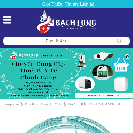
Giới Thiệu
Tin tức
Liên hệ
0
Trang chủ
❯
Phụ Kiện Thiết Bị Y Tế
❯
DÂY THỞ OXYGEN CANNULA