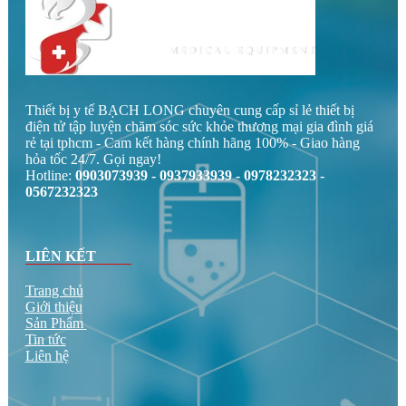
Thiết bị y tế BẠCH LONG chuyên cung cấp sỉ lẻ thiết bị
điện tử tập luyện chăm sóc sức khỏe thương mại gia đình giá
rẻ tại tphcm - Cam kết hàng chính hãng 100% - Giao hàng
hỏa tốc 24/7. Gọi ngay!
Hotline:
0903073939 - 0937933939 - 0978232323 -
0567232323
LIÊN KẾT
Trang chủ
Giới thiệu
Sản Phẩm
Tin tức
Liên hệ