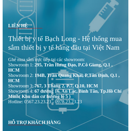
LIÊN HỆ
Thiết bị y tế Bạch Long - Hệ thống mua
sắm thiết bị y tế hàng đầu tại Việt Nam
Ghé mua sắm trực tiếp tại các showroom:
Showroom 1:
295, Trần Hưng Đạo, P.Cô Giang, Q.1 ,
HCM
Showroom 2:
194B, Trần Quang Khải, P.Tân Định, Q.1 ,
HCM
Showroom 3:
767, 3 Tháng 2, P.7, Q.10, HCM
Showroom 4:
67 đường 16, An Lạc, Bình Tân, Tp.Hồ Chí
Minh( Khu dân cư hương lộ 5 )
Hotline: 0567.23.23.23 - 0978.23.23.23
HỖ TRỢ KHÁCH HÀNG