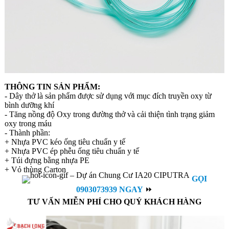
THÔNG TIN SẢN PHẨM:
- Dây thở là sản phẩm được sử dụng với mục đích truyền oxy từ
bình dưỡng khí
- Tăng nồng độ Oxy trong đường thở và cải thiện tình trạng giảm
oxy trong máu
- Thành phần:
+ Nhựa PVC kéo ống tiêu chuẩn y tế
+ Nhựa PVC ép phễu ống tiêu chuẩn y tế
+ Túi đựng bằng nhựa PE
+ Vỏ thùng Carton
GỌI
0903073939 NGAY
⏩
TƯ VẤN MIỄN PHÍ CHO QUÝ KHÁCH HÀNG