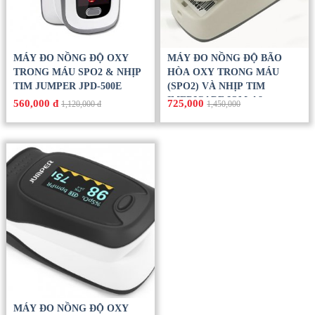
MÁY ĐO NỒNG ĐỘ OXY
MÁY ĐO NỒNG ĐỘ BÃO
TRONG MÁU SPO2 & NHỊP
HÒA OXY TRONG MÁU
TIM JUMPER JPD-500E
(SPO2) VÀ NHỊP TIM
IMEDICARE IOM-A8
560,000 đ
725,000
1,120,000 đ
1,450,000
MÁY ĐO NỒNG ĐỘ OXY