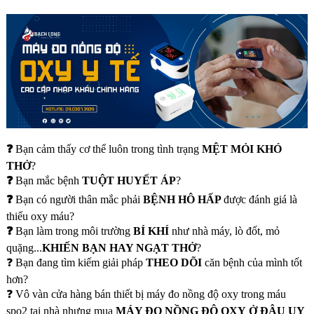
❓
Bạn cảm thấy cơ thể luôn trong tình trạng
MỆT MỎI KHÓ
THỞ
?
❓
Bạn mắc bệnh
TUỘT HUYẾT ÁP
?
❓
Bạn có người thân mắc phải
BỆNH HÔ HẤP
được đánh giá là
thiếu oxy máu?
❓
Bạn làm trong môi trường
BÍ KHÍ
như nhà máy, lò đốt, mỏ
quặng...
KHIẾN BẠN HAY NGẠT THỞ
?
❓ Bạn đang tìm kiếm giải pháp
THEO DÕI
căn bệnh của mình tốt
hơn?
❓ Vô vàn cửa hàng bán thiết bị máy đo nồng độ oxy trong máu
spo2 tại nhà nhưng mua
MÁY ĐO NỒNG ĐỘ OXY Ở ĐÂU UY