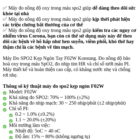
✅ Máy đo nồng độ oxy trong máu spo2 giúp
dễ dàng theo dõi sức
khỏe tại nhà
✅ Máy đo nồng độ oxy trong máu spo2 giúp
kịp thời phát hiện
các triệu chứng bất thường của cơ thể
✅ Máy đo nồng độ oxy trong máu spo2 giúp
kiểm tra các nguy cơ
nhiễm virus Corona, bạn còn có thể sử dụng máy này để theo
dõi các bệnh về hô hấp như hen suyễn, viêm phổi, khó thở hay
thậm chí là các bệnh về tim mạch.
Máy Đo SPO2 Kẹp Ngón Tay F02W Konsung. Đo nồng độ bão
hoà oxy trong máu SpO2, đo nhịp tim HR và chỉ số tưới máu PI.
Máy thiết kế và hoàn thiện cao cấp, có kháng nước nhẹ và chống
rơi nhẹ.
Thông số kỹ thuật máy đo spo2 kẹp ngón F02W
Model: F02W
Khả năng đo SPO2: 70% ~ 100% (±2%)
Khả năng đo nhịp mạch: 30 ~ 250 nhịp/phút (±2 nhịp/phút)
Chỉ số PI:
0.2 ~ 1.0% (±0.2%)
1.1 ~ 20.0% (±20%)
Môi trường làm việc:
Nhiệt độ: 5oC ~ 40 oC
Độ ẩm: 15% ~ 80% (không ngưng tụ)