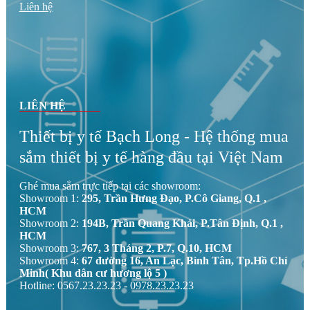
Liên hệ
LIÊN HỆ
Thiết bị y tế Bạch Long - Hệ thống mua
sắm thiết bị y tế hàng đầu tại Việt Nam
Ghé mua sắm trực tiếp tại các showroom:
Showroom 1:
295, Trần Hưng Đạo, P.Cô Giang, Q.1 ,
HCM
Showroom 2:
194B, Trần Quang Khải, P.Tân Định, Q.1 ,
HCM
Showroom 3:
767, 3 Tháng 2, P.7, Q.10, HCM
Showroom 4:
67 đường 16, An Lạc, Bình Tân, Tp.Hồ Chí
Minh( Khu dân cư hương lộ 5 )
Hotline: 0567.23.23.23 - 0978.23.23.23