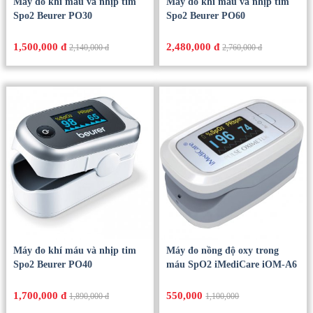
Máy đo khí máu và nhịp tim
Máy đo khí máu và nhịp tim
Spo2 Beurer PO30
Spo2 Beurer PO60
1,500,000 đ
2,480,000 đ
2,140,000 đ
2,760,000 đ
Máy đo khí máu và nhịp tim
Máy đo nồng độ oxy trong
Spo2 Beurer PO40
máu SpO2 iMediCare iOM-A6
1,700,000 đ
550,000
1,890,000 đ
1,100,000