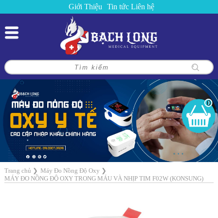
Giới Thiệu
Tin tức
Liên hệ
0
Trang chủ
❯
Máy Đo Nồng Độ Oxy
❯
MÁY ĐO NỒNG ĐỘ OXY TRONG MÁU VÀ NHỊP TIM F02W (KONSUNG)