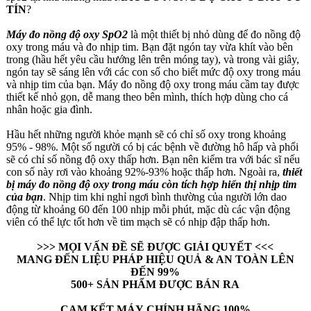
TÍN
?
Máy đo nồng độ oxy SpO2
là một thiết bị nhỏ dùng để đo nồng độ
oxy trong máu và đo nhịp tim. Bạn đặt ngón tay vừa khít vào bên
trong (hầu hết yêu cầu hướng lên trên móng tay), và trong vài giây,
ngón tay sẽ sáng lên với các con số cho biết mức độ oxy trong máu
và nhịp tim của bạn. Máy đo nồng độ oxy trong máu cầm tay được
thiết kế nhỏ gọn, dễ mang theo bên mình, thích hợp dùng cho cá
nhân hoặc gia đình.
Hầu hết những người khỏe mạnh sẽ có chỉ số oxy trong khoảng
95% - 98%. Một số người có bị các bệnh về đường hô hấp và phổi
sẽ có chỉ số nồng độ oxy thấp hơn. Bạn nên kiểm tra với bác sĩ nếu
con số này rơi vào khoảng 92%-93% hoặc thấp hơn. Ngoài ra,
thiết
bị máy đo nồng độ oxy trong máu còn tích hợp hiển thị nhịp tim
của bạn
. Nhịp tim khi nghỉ ngơi bình thường của người lớn dao
động từ khoảng 60 đến 100 nhịp mỗi phút, mặc dù các vận động
viên có thể lực tốt hơn về tim mạch sẽ có nhịp đập thấp hơn.
>>> MỌI VẤN ĐỀ SẼ ĐƯỢC GIẢI QUYẾT <<<
MANG ĐẾN LIỆU PHÁP HIỆU QUẢ & AN TOÀN LÊN
ĐẾN 99%
500+ SẢN PHẨM ĐƯỢC BÁN RA
CAM KẾT MÁY CHÍNH HÃNG 100%