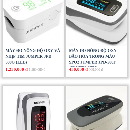
MÁY ĐO NỒNG ĐỘ OXY VÀ
MÁY ĐO NỒNG ĐỘ OXY
NHỊP TIM JUMPER JPD
BÃO HÒA TRONG MÁU
500G (LED)
SPO2 JUMPER JPD-500F
(BLUETOOTH)
1,250,000 đ
450,000 đ
1,560,000 đ
900,000 đ