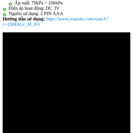
Áp suất: 70kPa ~ 106kPa
Điện áp hoat động: DC 3V
Nguồn sử dụng: 2 PIN AAA
Hướng dẫn sử dụng:
https://www.youtube.com/watch?
v=D8KhGr_M_NA