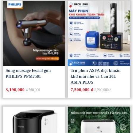
Súng massage fescial gun
Trụ phun ASFA diệt khuẩn
PHILIPS PPM7501
khử mùi nhỏ và Can 20L
ASFA PLUS
3,190,000
7,500,000 đ
4,560,000
8,200,000 đ