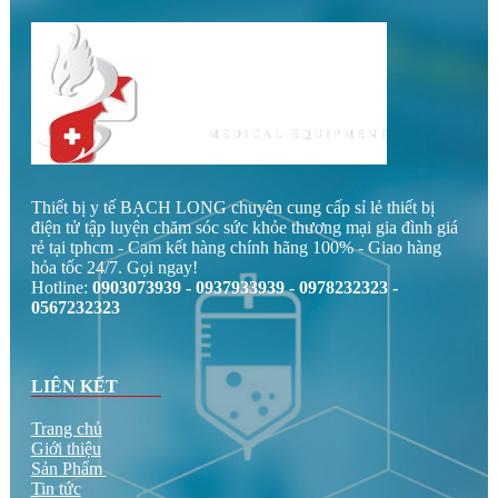
Thiết bị y tế BẠCH LONG chuyên cung cấp sỉ lẻ thiết bị
điện tử tập luyện chăm sóc sức khỏe thương mại gia đình giá
rẻ tại tphcm - Cam kết hàng chính hãng 100% - Giao hàng
hỏa tốc 24/7. Gọi ngay!
Hotline:
0903073939 - 0937933939 - 0978232323 -
0567232323
LIÊN KẾT
Trang chủ
Giới thiệu
Sản Phẩm
Tin tức