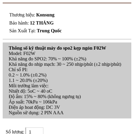
Thương hiệu:
Konsung
Bảo hành:
12 THÁNG
Sản Xuất Tại:
Trung Quốc
Thông số kỹ thuật máy đo spo2 kẹp ngón F02W
Model: F02W
Khả năng đo SPO2: 70% ~ 100% (±2%)
Khả năng đo nhịp mạch: 30 ~ 250 nhịp/phút (±2 nhịp/phút)
Chỉ số PI:
0.2 ~ 1.0% (±0.2%)
1.1 ~ 20.0% (±20%)
Môi trường làm việc:
Nhiệt độ: 5oC ~ 40 oC
Độ ẩm: 15% ~ 80% (không ngưng tụ)
Áp suất: 70kPa ~ 106kPa
Điện áp hoat động: DC 3V
Nguồn sử dụng: 2 PIN AAA
Số lượng: