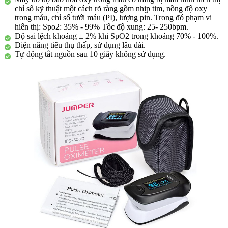
chỉ số kỹ thuật một cách rõ ràng gồm nhịp tim, nồng độ oxy
trong máu, chỉ số tưới máu (PI), lượng pin. Trong đó phạm vi
hiển thị: Spo2: 35% - 99% Tốc độ xung: 25- 250bpm.
Độ sai lệch khoảng ± 2% khi SpO2 trong khoảng 70% - 100%.
Điện năng tiêu thụ thấp, sử dụng lâu dài.
Tự động tắt nguồn sau 10 giây không sử dụng.