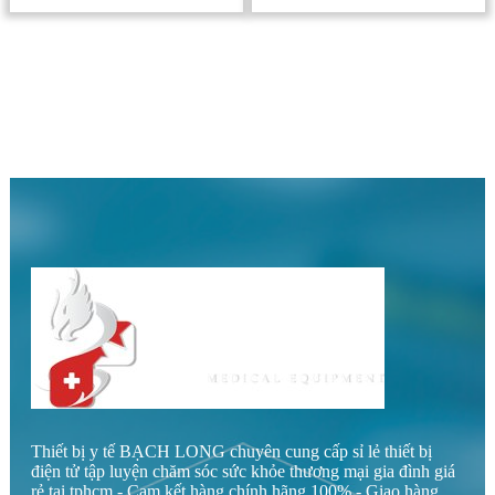
Thiết bị y tế BẠCH LONG chuyên cung cấp sỉ lẻ thiết bị
điện tử tập luyện chăm sóc sức khỏe thương mại gia đình giá
rẻ tại tphcm - Cam kết hàng chính hãng 100% - Giao hàng