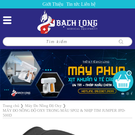
Giới Thiệu
Tin tức
Liên hệ
0
Trang chủ
❯
Máy Đo Nồng Độ Oxy
❯
MÁY ĐO NỒNG ĐỘ OXY TRONG MÁU SPO2 & NHỊP TIM JUMPER JPD-
500D