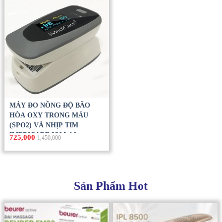
MÁY ĐO NỒNG ĐỘ BÃO
HÒA OXY TRONG MÁU
(SPO2) VÀ NHỊP TIM
IMEDICARE IOM-A8
725,000
1,450,000
Sản Phẩm Hot