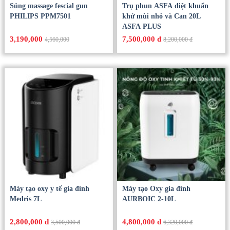
Súng massage fescial gun
Trụ phun ASFA diệt khuẩn
PHILIPS PPM7501
khử mùi nhỏ và Can 20L
ASFA PLUS
3,190,000
7,500,000 đ
4,560,000
8,200,000 đ
Máy tạo oxy y tế gia đình
Máy tạo Oxy gia đình
Medris 7L
AURBOIC 2-10L
2,800,000 đ
4,800,000 đ
3,500,000 đ
6,320,000 đ