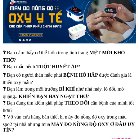
❓
Bạn cảm thấy cơ thể luôn trong tình trạng
MỆT MỎI KHÓ
THỞ
?
❓
Bạn mắc bệnh
TUỘT HUYẾT ÁP
?
❓
Bạn có người thân mắc phải
BỆNH HÔ HẤP
được đánh giá là
thiếu oxy máu?
❓
Bạn làm trong môi trường
BÍ KHÍ
như nhà máy, lò đốt, mỏ
quặng...
KHIẾN BẠN HAY NGẠT THỞ
?
❓ Bạn đang tìm kiếm giải pháp
THEO DÕI
căn bệnh của mình tốt
hơn?
❓ Vô vàn cửa hàng bán thiết bị máy đo nồng độ oxy trong máu
spo2 tại nhà nhưng mua
MÁY ĐO NỒNG ĐỘ OXY Ở ĐÂU UY
TÍN
?