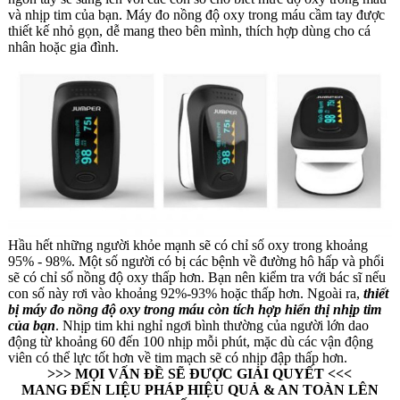
và nhịp tim của bạn. Máy đo nồng độ oxy trong máu cầm tay được
thiết kế nhỏ gọn, dễ mang theo bên mình, thích hợp dùng cho cá
nhân hoặc gia đình.
Hầu hết những người khỏe mạnh sẽ có chỉ số oxy trong khoảng
95% - 98%. Một số người có bị các bệnh về đường hô hấp và phổi
sẽ có chỉ số nồng độ oxy thấp hơn. Bạn nên kiểm tra với bác sĩ nếu
con số này rơi vào khoảng 92%-93% hoặc thấp hơn. Ngoài ra,
thiết
bị máy đo nồng độ oxy trong máu còn tích hợp hiển thị nhịp tim
của bạn
. Nhịp tim khi nghỉ ngơi bình thường của người lớn dao
động từ khoảng 60 đến 100 nhịp mỗi phút, mặc dù các vận động
viên có thể lực tốt hơn về tim mạch sẽ có nhịp đập thấp hơn.
>>> MỌI VẤN ĐỀ SẼ ĐƯỢC GIẢI QUYẾT <<<
MANG ĐẾN LIỆU PHÁP HIỆU QUẢ & AN TOÀN LÊN