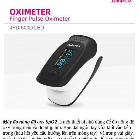
Máy đo nồng độ oxy SpO2
là một thiết bị nhỏ dùng để đo nồng độ
oxy trong máu và đo nhịp tim. Bạn đặt ngón tay vừa khít vào bên
trong (hầu hết yêu cầu hướng lên trên móng tay), và trong vài giây,
ngón tay sẽ sáng lên với các con số cho biết mức độ oxy trong máu