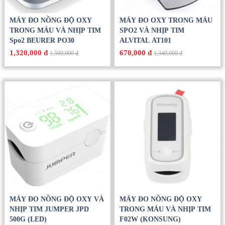
MÁY ĐO NỒNG ĐỘ OXY
MÁY ĐO OXY TRONG MÁU
TRONG MÁU VÀ NHỊP TIM
SPO2 VÀ NHỊP TIM
Spo2 BEURER PO30
ALVITAL AT101
1,320,000 đ
670,000 đ
1,500,000 đ
1,340,000 đ
MÁY ĐO NỒNG ĐỘ OXY VÀ
MÁY ĐO NỒNG ĐỘ OXY
NHỊP TIM JUMPER JPD
TRONG MÁU VÀ NHỊP TIM
500G (LED)
F02W (KONSUNG)