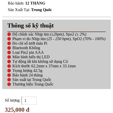
Bảo hành:
12 THÁNG
Sản Xuất Tại:
Trung Quốc
Thông số kỹ thuật
Độ chính xác Nhịp tim
(±2bpm)
, Spo2
(± 2%)
Phạm vi đo Nhịp tim
(25 - 250 bpm)
, SpO2
(70% - 100%)
Đo chỉ số tưới máu Pi
Bluetooth Không
Loại Pin2 pin AAA
Màn hình hiển thị LED
Tự động tắt khi không sử dụng Có
Kích thước 62.2mm x 37mm x 33.1mm
Trọng lượng 42.5g
Bảo hành 24 tháng
Sản xuất tại Trung Quốc
Thương hiệu Trung Quốc
Số lượng:
325,000 đ