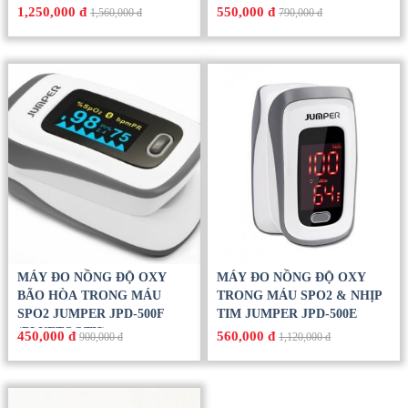
1,250,000 đ
550,000 đ
1,560,000 đ
790,000 đ
MÁY ĐO NỒNG ĐỘ OXY
MÁY ĐO NỒNG ĐỘ OXY
BÃO HÒA TRONG MÁU
TRONG MÁU SPO2 & NHỊP
SPO2 JUMPER JPD-500F
TIM JUMPER JPD-500E
(BLUETOOTH)
450,000 đ
560,000 đ
900,000 đ
1,120,000 đ