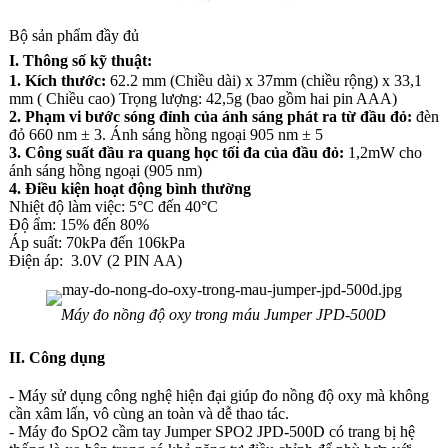
Bộ sản phẩm đầy đủ
I. Thông số kỹ thuật:
1. Kích thước:
62.2 mm (Chiều dài) x 37mm (chiều rộng) x 33,1
mm ( Chiều cao) Trọng lượng: 42,5g (bao gồm hai pin AAA)
2. Phạm vi bước sóng đỉnh của ánh sáng phát ra từ đầu đỏ:
đèn
đỏ 660 nm ± 3. Ánh sáng hồng ngoại 905 nm ± 5
3. Công suất đầu ra quang học tối đa của đầu đỏ:
1,2mW cho
ánh sáng hồng ngoại (905 nm)
4. Điều kiện hoạt động bình thường
Nhiệt độ làm việc: 5°C đến 40°C
Độ ẩm: 15% đến 80%
Áp suất: 70kPa đến 106kPa
Điện áp: 3.0V (2 PIN AA)
Máy đo nồng độ oxy trong máu Jumper JPD-500D
II. Công dụng
- Máy sử dụng công nghệ hiện đại giúp đo nồng độ oxy mà không
cần xâm lấn, vô cùng an toàn và dễ thao tác.
- Máy đo SpO2 cầm tay Jumper SPO2 JPD-500D có trang bị hệ