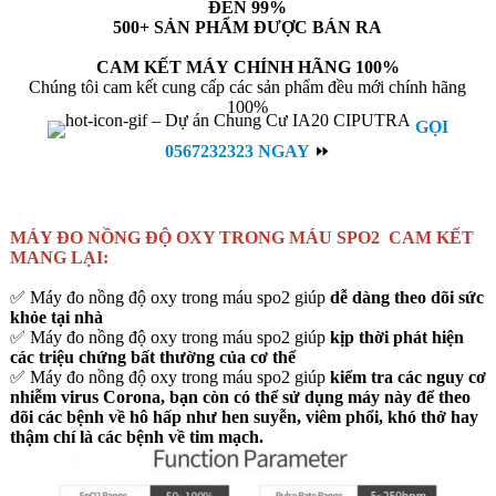
ĐẾN 99%
500+ SẢN PHẨM ĐƯỢC BÁN RA
CAM KẾT MÁY CHÍNH HÃNG 100%
Chúng tôi cam kết cung cấp các sản phẩm đều mới chính hãng
100%
GỌI
0567232323 NGAY
⏩
MÁY ĐO NỒNG ĐỘ OXY TRONG MÁU SPO2 CAM KẾT
MANG LẠI:
✅ Máy đo nồng độ oxy trong máu spo2 giúp
dễ dàng theo dõi sức
khỏe tại nhà
✅ Máy đo nồng độ oxy trong máu spo2 giúp
kịp thời phát hiện
các triệu chứng bất thường của cơ thể
✅ Máy đo nồng độ oxy trong máu spo2 giúp
kiểm tra các nguy cơ
nhiễm virus Corona, bạn còn có thể sử dụng máy này để theo
dõi các bệnh về hô hấp như hen suyễn, viêm phổi, khó thở hay
thậm chí là các bệnh về tim mạch.