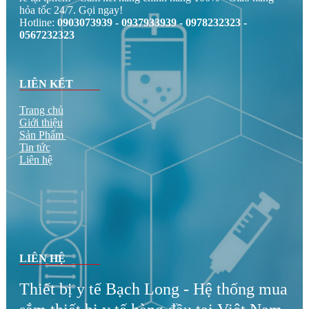
hỏa tốc 24/7. Gọi ngay!
Hotline:
0903073939 - 0937933939 - 0978232323 -
0567232323
LIÊN KẾT
Trang chủ
Giới thiệu
Sản Phẩm
Tin tức
Liên hệ
LIÊN HỆ
Thiết bị y tế Bạch Long - Hệ thống mua