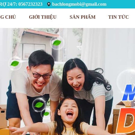
Ợ 24/7: 0567232323
bachlongmobi@gmail.com
G CHỦ
GIỚI THIỆU
SẢN PHẨM
TIN TỨC