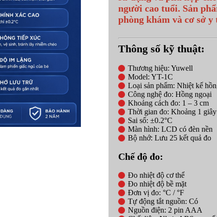
người cao tuổi. Sản phẩ
phòng khám và cơ sở y 
Thông số kỹ thuật:
Thương hiệu: Yuwell
Model: YT-1C
Loại sản phẩm: Nhiệt kế hồn
Công nghệ đo: Hồng ngoại
Khoảng cách đo: 1 – 3 cm
Thời gian đo: Khoảng 1 giây
Sai số: ±0.2°C
Màn hình: LCD có đèn nền
Bộ nhớ: Lưu 25 kết quả đo
Chế độ đo:
Đo nhiệt độ cơ thể
Đo nhiệt độ bề mặt
Đơn vị đo: °C / °F
Tự động tắt nguồn: Có
Nguồn điện: 2 pin AAA