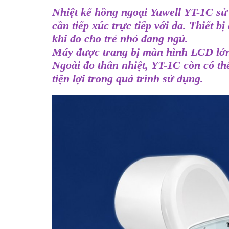
Nhiệt kế hồng ngoại Yuwell YT-1C sử
cần tiếp xúc trực tiếp với da. Thiết 
khi đo cho trẻ nhỏ đang ngủ.
Máy được trang bị màn hình LCD lớn hi
Ngoài đo thân nhiệt, YT-1C còn có th
tiện lợi trong quá trình sử dụng.