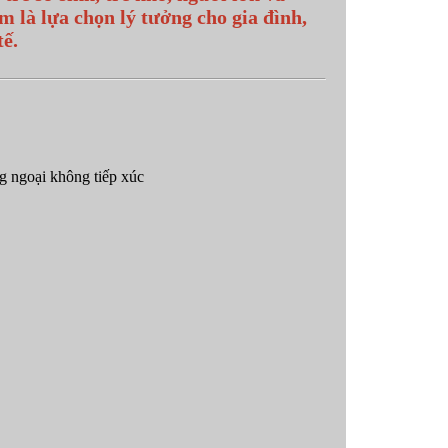
m là lựa chọn lý tưởng cho gia đình,
tế.
g ngoại không tiếp xúc