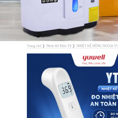
Trang chủ
❯
Nhiệt Kế Điện Tử
❯
NHIỆT KẾ HỒNG NGOẠI Y