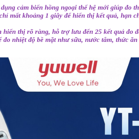
 dụng cảm biến hồng ngoại thế hệ mới giúp đo t
bị chỉ mất khoảng 1 giây để hiển thị kết quả, hạn 
ển thị rõ ràng, hỗ trợ lưu đến 25 kết quả đo để 
ể đo nhiệt độ bề mặt như sữa, nước tắm, thức ăn