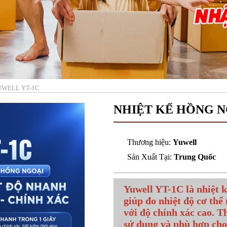
UWELL YT-1C
NHIỆT KẾ HỒNG N
Thương hiệu:
Yuwell
Sản Xuất Tại:
Trung Quốc
Yuwell YT-1C là nhiệt k
giúp đo nhiệt độ cơ thể
với độ chính xác cao. T
sử dụng và phù hợp cho 