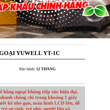
GOẠI YUWELL YT-1C
Bảo hành:
12 THÁNG
ế hồng ngoại không tiếp xúc hiện đại,
 nhanh chóng chỉ trong khoảng 1 giây
hiết kế nhỏ gọn, màn hình LCD lớn, dễ
trẻ sơ sinh, trẻ nhỏ, người lớn và