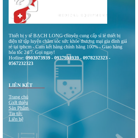
Thiết bị y tế BẠCH LONG chuyên cung cấp sỉ lẻ thiết bị
điện tử tập luyện chăm sóc sức khỏe thương mại gia đình giá
rẻ tại tphcm - Cam kết hàng chính hãng 100% - Giao hàng
hỏa tốc 24/7. Gọi ngay!
Hotline:
0903073939 - 0937933939 - 0978232323 -
0567232323
LIÊN KẾT
Trang chủ
Giới thiệu
Sản Phẩm
Tin tức
Liên hệ