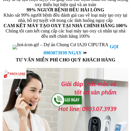
oxy thiếu hụt hiệu quả và an toàn
99% NGƯỜI BỆNH ĐỀU HÀI LÒNG
Khảo sát 99% người bệnh đều đánh giá cao về loại máy tạo oxy tại
nhà, hỗ trợ tuyệt vời trong các tình huống nguy cấp
CAM KẾT MÁY TẠO OXY TẠI NHÀ CHÍNH HÃNG 100%
Chúng tôi cam kết cung cấp các loại máy tạo oxy cá nhân tại nhà
đều mới chính hãng 100%
GỌI
0903073939 NGAY
⏩
TƯ VẤN MIỄN PHÍ CHO QUÝ KHÁCH HÀNG