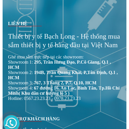
LIÊN HỆ
Thiết bị y tế Bạch Long - Hệ thống mua
sắm thiết bị y tế hàng đầu tại Việt Nam
Ghé mua sắm trực tiếp tại các showroom:
Showroom 1:
295, Trần Hưng Đạo, P.Cô Giang, Q.1 ,
HCM
Showroom 2:
194B, Trần Quang Khải, P.Tân Định, Q.1 ,
HCM
Showroom 3:
767, 3 Tháng 2, P.7, Q.10, HCM
Showroom 4:
67 đường 16, An Lạc, Bình Tân, Tp.Hồ Chí
Minh( Khu dân cư hương lộ 5 )
Hotline: 0567.23.23.23 - 0978.23.23.23
HỖ TRỢ KHÁCH HÀNG