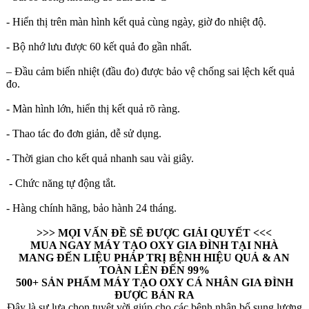
- Hiển thị trên màn hình kết quả cùng ngày, giờ đo nhiệt độ.
- Bộ nhớ lưu được 60 kết quả đo gần nhất.
– Đầu cảm biến nhiệt (đầu đo) được bảo vệ chống sai lệch kết quả
đo.
- Màn hình lớn, hiển thị kết quả rõ ràng.
- Thao tác đo đơn giản, dễ sử dụng.
- Thời gian cho kết quả nhanh sau vài giây.
- Chức năng tự động tắt.
- Hàng chính hãng, bảo hành 24 tháng.
>>> MỌI VẤN ĐỀ SẼ ĐƯỢC GIẢI QUYẾT <<<
MUA NGAY MÁY TẠO OXY GIA ĐÌNH TẠI NHÀ
MANG ĐẾN LIỆU PHÁP TRỊ BỆNH HIỆU QUẢ & AN
TOÀN LÊN ĐẾN 99%
500+ SẢN PHẨM MÁY TẠO OXY CÁ NHÂN GIA ĐÌNH
ĐƯỢC BÁN RA
Đây là sự lựa chọn tuyệt vời giúp cho các bệnh nhân bổ sung lượng