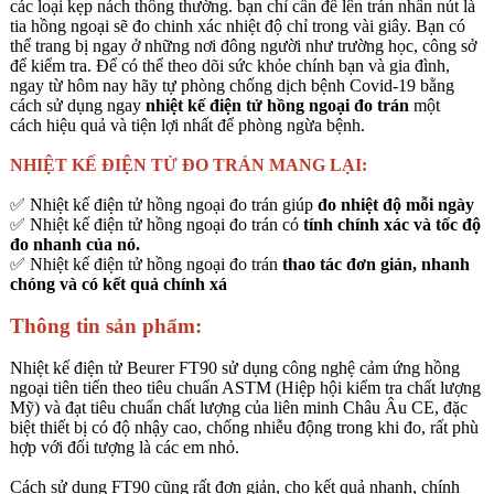
các loại kẹp nách thông thường. bạn chỉ cần để lên trán nhấn nút là
tia hồng ngoại sẽ đo chinh xác nhiệt độ chỉ trong vài giây. Bạn có
thể trang bị ngay ở những nơi đông người như trường học, công sở
để kiểm tra. Để có thể theo dõi sức khỏe chính bạn và gia đình,
ngay từ hôm nay hãy tự phòng chống dịch bệnh Covid-19 bằng
cách sử dụng ngay
nhiệt kế điện tử hồng ngoại đo trán
một
cách hiệu quả và tiện lợi nhất để phòng ngừa bệnh.
NHIỆT KẾ ĐIỆN TỬ ĐO TRÁN MANG LẠI:
✅ Nhiệt kế điện tử hồng ngoại đo trán giúp
đo nhiệt độ mỗi ngày
✅ Nhiệt kế điện tử hồng ngoại đo trán có
tính chính xác và tốc độ
đo nhanh của nó.
✅ Nhiệt kế điện tử hồng ngoại đo trán
thao tác đơn giản, nhanh
chóng và có kết quả chính xá
Thông tin sản phẩm:
Nhiệt kế điện tử Beurer FT90 sử dụng công nghệ cảm ứng hồng
ngoại tiên tiến theo tiêu chuẩn ASTM (Hiệp hội kiểm tra chất lượng
Mỹ) và đạt tiêu chuẩn chất lượng của liên minh Châu Âu CE, đặc
biệt thiết bị có độ nhậy cao, chống nhiễu động trong khi đo, rất phù
hợp với đối tượng là các em nhỏ.
Cách sử dụng FT90 cũng rất đơn giản, cho kết quả nhanh, chính