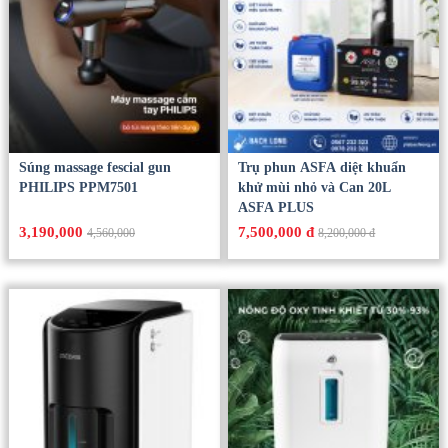
Súng massage fescial gun
Trụ phun ASFA diệt khuẩn
PHILIPS PPM7501
khử mùi nhỏ và Can 20L
ASFA PLUS
3,190,000
7,500,000 đ
4,560,000
8,200,000 đ