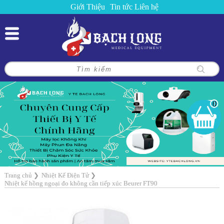
Giới Thiệu
Tin tức
Liên hệ
0
Trang chủ
❯
Nhiệt Kế Điện Tử
❯
Nhiệt kế hồng ngoại đo không cần tiếp xúc Beurer FT90