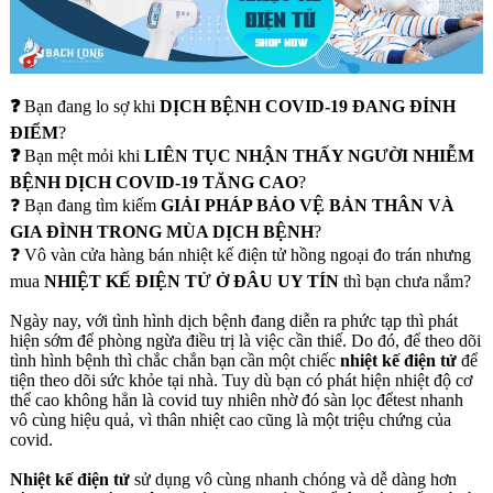
❓
Bạn đang lo sợ khi
DỊCH BỆNH COVID-19 ĐANG ĐỈNH
ĐIỂM
?
❓
Bạn mệt mỏi khi
LIÊN TỤC NHẬN THẤY NGƯỜI NHIỄM
BỆNH DỊCH COVID-19 TĂNG CAO
?
❓ Bạn đang tìm kiếm
GIẢI PHÁP BẢO VỆ BẢN THÂN VÀ
GIA ĐÌNH TRONG MÙA DỊCH BỆNH
?
❓ Vô vàn cửa hàng bán nhiệt kế điện tử hồng ngoại đo trán nhưng
mua
NHIỆT KẾ ĐIỆN TỬ Ở ĐÂU UY TÍN
thì bạn chưa nắm?
Ngày nay, với tình hình dịch bệnh đang diễn ra phức tạp thì phát
hiện sớm để phòng ngừa điều trị là việc cần thiế. Do đó, để theo dõi
tình hình bệnh thì chắc chắn bạn cần một chiếc
nhiệt kế điện tử
để
tiện theo dõi sức khỏe tại nhà. Tuy dù bạn có phát hiện nhiệt độ cơ
thể cao không hẳn là covid tuy nhiên nhờ đó sàn lọc đểtest nhanh
vô cùng hiệu quả, vì thân nhiệt cao cũng là một triệu chứng của
covid.
Nhiệt kế điện tử
sử dụng vô cùng nhanh chóng và dễ dàng hơn