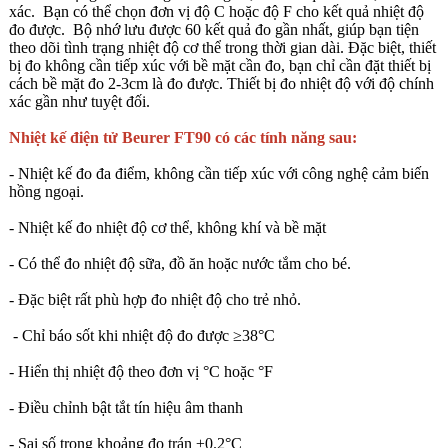
xác. Bạn có thể chọn đơn vị độ C hoặc độ F cho kết quả nhiệt độ
đo được. Bộ nhớ lưu được 60 kết quả đo gần nhất, giúp bạn tiện
theo dõi tình trạng nhiệt độ cơ thể trong thời gian dài. Đặc biệt, thiết
bị đo không cần tiếp xúc với bề mặt cần đo, bạn chỉ cần đặt thiết bị
cách bề mặt đo 2-3cm là đo được. Thiết bị đo nhiệt độ với độ chính
xác gần như tuyệt đối.
Nhiệt kế điện tử Beurer FT90 có các tính năng sau:
- Nhiệt kế đo đa điểm, không cần tiếp xúc với công nghệ cảm biến
hồng ngoại.
- Nhiệt kế đo nhiệt độ cơ thể, không khí và bề mặt
- Có thể đo nhiệt độ sữa, đồ ăn hoặc nước tắm cho bé.
- Đặc biệt rất phù hợp đo nhiệt độ cho trẻ nhỏ.
- Chỉ báo sốt khi nhiệt độ đo được ≥38°C
- Hiển thị nhiệt độ theo đơn vị °C hoặc °F
- Điều chỉnh bật tắt tín hiệu âm thanh
- Sai số trong khoảng đo trán ±0.2°C