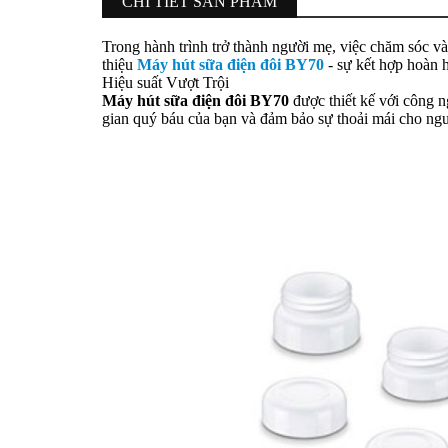
CHI TIẾT SẢN PHẨM
Trong hành trình trở thành người mẹ, việc chăm sóc và
thiệu
Máy hút sữa điện đôi BY70
- sự kết hợp hoàn hả
Hiệu suất Vượt Trội
Máy hút sữa điện đôi BY70
được thiết kế với công n
gian quý báu của bạn và đảm bảo sự thoải mái cho ng