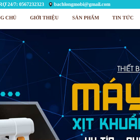
Ợ 24/7: 0567232323
bachlongmobi@gmail.com
G CHỦ
GIỚI THIỆU
SẢN PHẨM
TIN TỨC