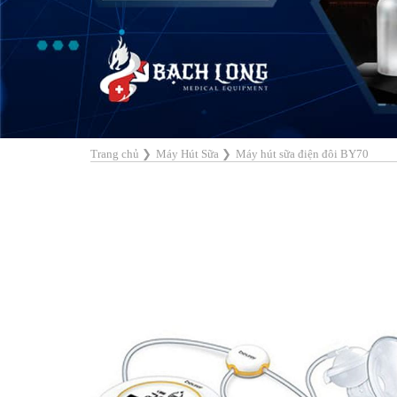
Trang chủ
❯
Máy Hút Sữa
❯
Máy hút sữa điện đôi BY70