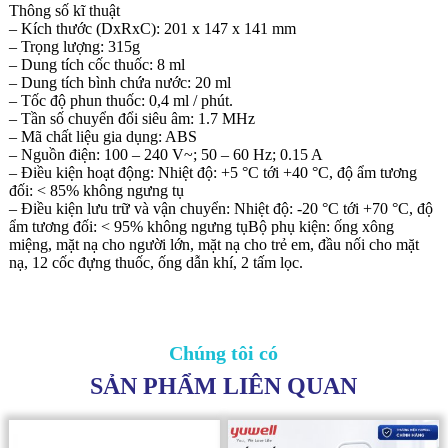
Thông số kĩ thuật
– Kích thước (DxRxC): 201 x 147 x 141 mm
– Trọng lượng: 315g
– Dung tích cốc thuốc: 8 ml
– Dung tích bình chứa nước: 20 ml
– Tốc độ phun thuốc: 0,4 ml / phút.
– Tần số chuyển đổi siêu âm: 1.7 MHz
– Mã chất liệu gia dụng: ABS
– Nguồn điện: 100 – 240 V~; 50 – 60 Hz; 0.15 A
– Điều kiện hoạt động: Nhiệt độ: +5 °C tới +40 °C, độ ẩm tương
đối: < 85% không ngưng tụ
– Điều kiện lưu trữ và vận chuyển: Nhiệt độ: -20 °C tới +70 °C, độ
ẩm tương đối: < 95% không ngưng tụBộ phụ kiện: ống xông
miệng, mặt nạ cho người lớn, mặt nạ cho trẻ em, đầu nối cho mặt
nạ, 12 cốc đựng thuốc, ống dẫn khí, 2 tấm lọc.
Chúng tôi có
SẢN PHẨM LIÊN QUAN