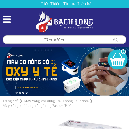
Giới Thiệu
Tin tức
Liên hệ
0
Trang chủ
❯
Máy xông khí dung - mũi họng - hút đờm
❯
Máy xông khí dung xông họng Beurer IH40