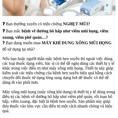
❓
Bạn thường xuyên có triệu chứng
NGHẸT MŨI?
❓
Bạn mắc
bệnh về đường hô hấp như viêm mũi họng, viêm
xoang, viêm phế quản…?
❓ Bạn đang muốn
mua
MÁY KHÍ DUNG XÔNG MŨI HỌNG
để sử dụng tại nhà?
Nếu bạn hoặc người thân mắc bệnh hen suyễn thì ngoài việc dùng
các loại thuốc dạng viên, bác sĩ có thể đề nghị dùng các thiết bị y tế
khác trong việc điều trị như máy xông mũi họng. Thiết bị này giúp
kiểm soát các triệu chứng của bệnh hen suyễn hiệu quả bằng cách
chuyển đổi thuốc từ dạng lỏng sang dạng hơi để thuốc có thể dễ
dàng đi vào phổi hơn.
Máy xông mũi họng (máy xông khí dung) là thiết bị y tế dùng trong
điều trị các bệnh về đường hô hấp như viêm phế quản, rối loạn hô
hấp, viêm xoang, đặc biệt là bệnh hen suyễn. Sản phẩm này giúp
đưa thuốc vào khu vực cần điều trị một cách nhanh chóng và hiệu
quả.