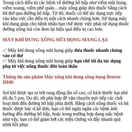
Trong cách điều trị các bệnh về đường hô hấp như viêm mũi họng,
viêm xoang, viêm phế quản…máy xông giúp đưa thuốc bằng cách
hít thở qua đường hô hấp. Từ đó, thuốc có thể tác dụng trực tiếp
vào khu vực cần điều trị một cách nhanh chóng hơn. Sử dụng máy
khí dung giúp cho bệnh nhân hạn chế được việc phải sử dụng thuốc
đường uống mà còn đem lại hiệu quả điều trị cao hơn.
MÁY KHÍ DUNG XÔNG MŨI HỌNG MANG LẠI:
✅ Máy khí dung xông mũi họng giúp
đưa thuốc nhanh chóng
vào cơ thể
✅ Máy khí dung xông mũi họng giúp
hạn chế tối đa tác dụng
phụ từ việc uống thuốc đến toàn thân
Thông tin sản phẩm Máy xông khí dung xông họng Beurer
IH40:
Sol khí được tạo ra bởi rung động tần số cao, có kích thước hạt nhỏ
tối đa 5 μm. Do đó, rất phù hợp để vận chuyển trực tiếp các chất
hoạt tính đến đường hô hấp phía dưới. Bằng cách xông thuốc và hít
thuốc được bác sĩ kê đơn, bạn có thể ngăn ngừa các bệnh ảnh
hưởng đến đường hô hấp, hoặc trong trường hợp đang mắc bệnh
như vậy, bạn có thể giảm bớt các triệu chứng và đẩy nhanh quá
trình hồi phục