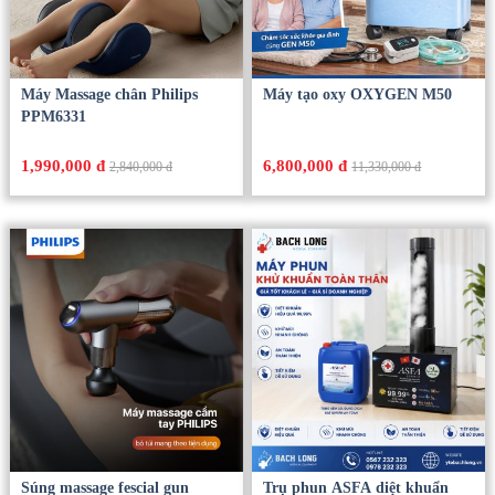
Máy Massage chân Philips
Máy tạo oxy OXYGEN M50
PPM6331
1,990,000 đ
6,800,000 đ
2,840,000 đ
11,330,000 đ
Súng massage fescial gun
Trụ phun ASFA diệt khuẩn