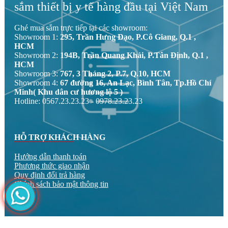
sắm thiết bị y tế hàng đầu tại Việt Nam
Ghé mua sắm trực tiếp tại các showroom:
Showroom 1:
295, Trần Hưng Đạo, P.Cô Giang, Q.1 ,
HCM
Showroom 2:
194B, Trần Quang Khải, P.Tân Định, Q.1 ,
HCM
Showroom 3:
767, 3 Tháng 2, P.7, Q.10, HCM
Showroom 4:
67 đường 16, An Lạc, Bình Tân, Tp.Hồ Chí
Minh( Khu dân cư hương lộ 5 )
Hotline: 0567.23.23.23 - 0978.23.23.23
HỖ TRỢ KHÁCH HÀNG
Hướng dẫn thanh toán
Phương thức giao nhận
Quy định đổi trả hàng
Chính sách bảo mật thông tin