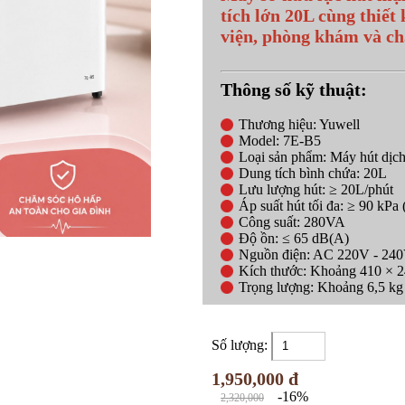
tích lớn 20L cùng thiết
viện, phòng khám và ch
Thông số kỹ thuật:
Thương hiệu: Yuwell
Model: 7E-B5
Loại sản phẩm: Máy hút dịch
Dung tích bình chứa: 20L
Lưu lượng hút: ≥ 20L/phút
Áp suất hút tối đa: ≥ 90 kP
Công suất: 280VA
Độ ồn: ≤ 65 dB(A)
Nguồn điện: AC 220V - 240
Kích thước: Khoảng 410 × 
Trọng lượng: Khoảng 6,5 kg
Số lượng:
1,950,000 đ
-16%
2,320,000