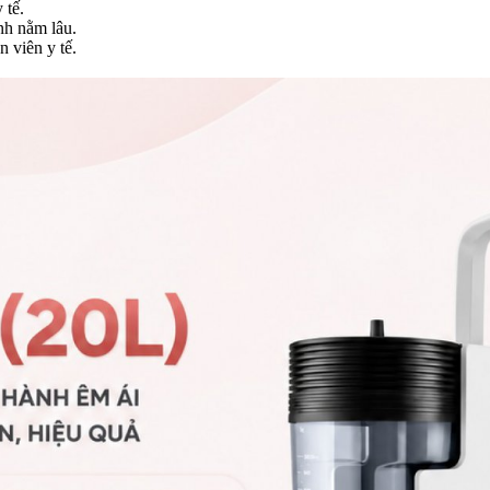
 tế.
nh nằm lâu.
 viên y tế.