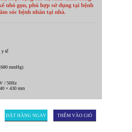
 kế nhỏ gọn, phù hợp sử dụng tại bệnh
ăm sóc bệnh nhân tại nhà.
 y tế
a (680 mmHg)
V / 50Hz
240 × 430 mm
ĐẶT HÀNG NGAY
THÊM VÀO GIỎ
HÀNG