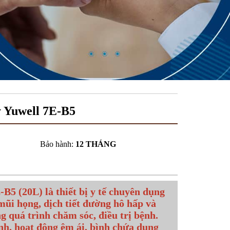
 Yuwell 7E-B5
Bảo hành:
12 THÁNG
B5 (20L) là thiết bị y tế chuyên dụng
mũi họng, dịch tiết đường hô hấp và
ng quá trình chăm sóc, điều trị bệnh.
h, hoạt động êm ái, bình chứa dung