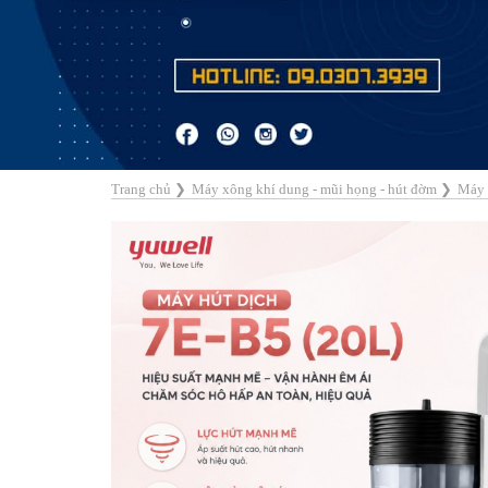
Trang chủ
❯
Máy xông khí dung - mũi họng - hút đờm
❯
Máy 