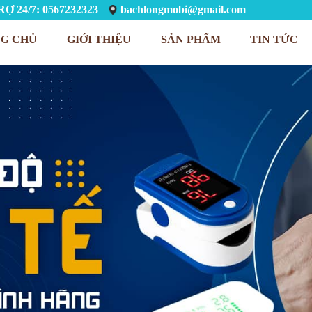
Ợ 24/7: 0567232323
bachlongmobi@gmail.com
G CHỦ
GIỚI THIỆU
SẢN PHẨM
TIN TỨC