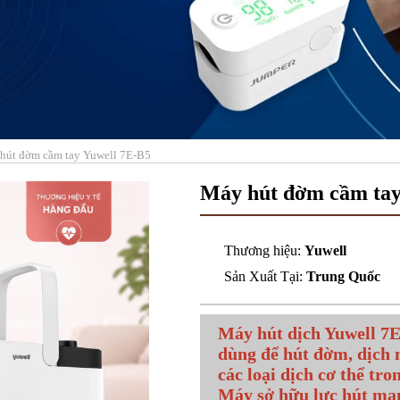
hút đờm cầm tay Yuwell 7E-B5
Máy hút đờm cầm tay
Thương hiệu:
Yuwell
Sản Xuất Tại:
Trung Quốc
Máy hút dịch Yuwell 7E-
dùng để hút đờm, dịch 
các loại dịch cơ thể tro
Máy sở hữu lực hút mạn