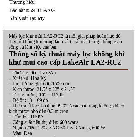
Thương hiệu:
Bảo hành:
24 THÁNG
Sản Xuất Tại:
Mỹ
Máy lọc khử mùi LA2-RC2 là một giải pháp hoàn hảo để
duy trì không khí trong lành và thoải mái trong không gian
sống và làm việc của bạn.
Thông số kỹ thuật máy lọc không khí
khử mùi cao cấp LakeAir LA2-RC2
– Thương hiệu: LakeAir
– Xuất xứ: Hoa Kỳ
– Lưu lượng gió: 600-1500 cfm
– Kích thước: 21.5″ x 22″ x 21.5″
– Trọng lượng: 105 – 115 lb
– Độ ồn: 43 – 69 db
– Hiệu suất lọc: Loại bỏ 99.97% các hạt trong không khí có
kích thước nhỏ đến 0.3 micron
– Tấm lọc: HEPA
– Công suất tiêu thụ điện: 600 watts
– Nguồn điện: 120v, / AC 60 Hz/ 3 Amps, 600 W
– Màu: Đen