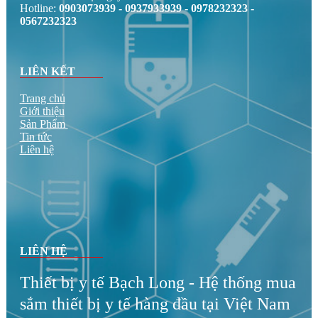
rẻ tại tphcm - Cam kết hàng chính hãng 100% - Giao hàng
hỏa tốc 24/7. Gọi ngay!
Hotline:
0903073939 - 0937933939 - 0978232323 -
0567232323
LIÊN KẾT
Trang chủ
Giới thiệu
Sản Phẩm
Tin tức
Liên hệ
LIÊN HỆ
Thiết bị y tế Bạch Long - Hệ thống mua