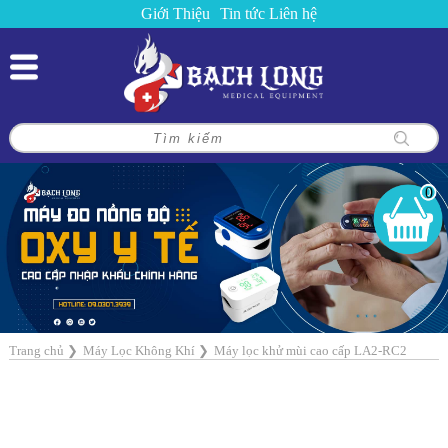
Giới Thiệu
Tin tức
Liên hệ
0
Trang chủ
❯
Máy Lọc Không Khí
❯
Máy lọc khử mùi cao cấp LA2-RC2