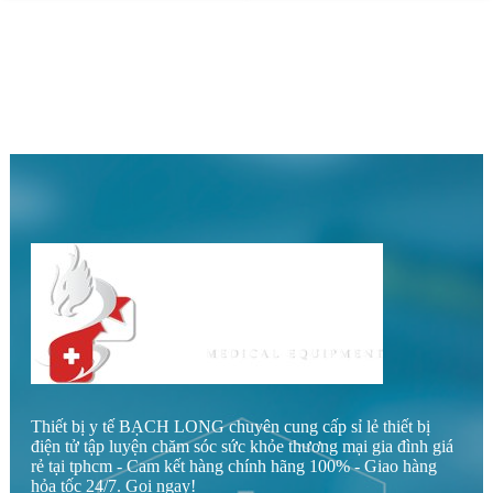
Thiết bị y tế BẠCH LONG chuyên cung cấp sỉ lẻ thiết bị
điện tử tập luyện chăm sóc sức khỏe thương mại gia đình giá