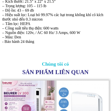
– Kích thước: 21.5″ x 22″ x 21.5″
– Trọng lượng: 105 – 115 lb
– Độ ồn: 43 – 69 db
– Hiệu suất lọc: Loại bỏ 99.97% các hạt trong không khí có kích
thước nhỏ đến 0.3 micron
– Tấm lọc: HEPA
– Công suất tiêu thụ điện: 600 watts
– Nguồn điện: 120v, / AC 60 Hz/ 3 Amps, 600 W
– Màu: Đen
- Bảo hành 24 tháng
Chúng tôi có
SẢN PHẨM LIÊN QUAN