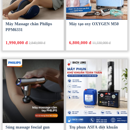
Máy Massage chân Philips
Máy tạo oxy OXYGEN M50
PPM6331
1,990,000 đ
6,800,000 đ
2,840,000 đ
11,330,000 đ
Súng massage fescial gun
Trụ phun ASFA diệt khuẩn