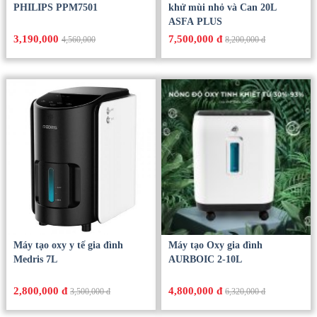
PHILIPS PPM7501
khử mùi nhỏ và Can 20L
ASFA PLUS
3,190,000
7,500,000 đ
4,560,000
8,200,000 đ
Máy tạo oxy y tế gia đình
Máy tạo Oxy gia đình
Medris 7L
AURBOIC 2-10L
2,800,000 đ
4,800,000 đ
3,500,000 đ
6,320,000 đ