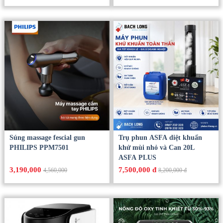
Súng massage fescial gun
Trụ phun ASFA diệt khuẩn
PHILIPS PPM7501
khử mùi nhỏ và Can 20L
ASFA PLUS
3,190,000
7,500,000 đ
4,560,000
8,200,000 đ