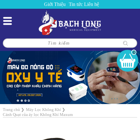
Giới Thiệu
Tin tức
Liên hệ
0
Trang chủ
❯
Máy Lọc Không Khí
❯
Cánh Quạt của áy lọc Không Khí Maxum