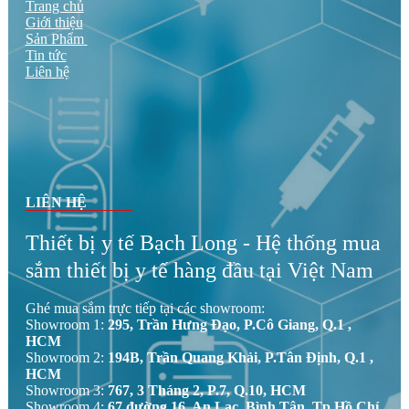
Trang chủ
Giới thiệu
Sản Phẩm
Tin tức
Liên hệ
LIÊN HỆ
Thiết bị y tế Bạch Long - Hệ thống mua
sắm thiết bị y tế hàng đầu tại Việt Nam
Ghé mua sắm trực tiếp tại các showroom:
Showroom 1:
295, Trần Hưng Đạo, P.Cô Giang, Q.1 ,
HCM
Showroom 2:
194B, Trần Quang Khải, P.Tân Định, Q.1 ,
HCM
Showroom 3:
767, 3 Tháng 2, P.7, Q.10, HCM
Showroom 4:
67 đường 16, An Lạc, Bình Tân, Tp.Hồ Chí