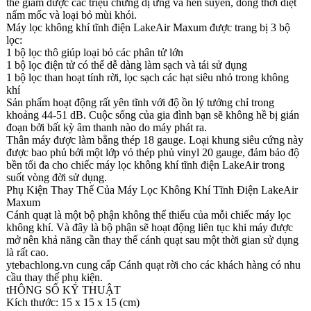
thể giảm được các triệu chứng dị ứng và hen suyễn, đồng thời diệt
nấm mốc và loại bỏ mùi khói.
Máy lọc không khí tĩnh điện LakeAir Maxum được trang bị 3 bộ
lọc:
1 bộ lọc thô giúp loại bỏ các phân tử lớn
1 bộ lọc điện tử có thể dễ dàng làm sạch và tái sử dụng
1 bộ lọc than hoạt tính rời, lọc sạch các hạt siêu nhỏ trong không
khí
Sản phẩm hoạt động rất yên tĩnh với độ ồn lý tưởng chỉ trong
khoảng 44-51 dB. Cuộc sống của gia đình bạn sẽ không hề bị gián
đoạn bởi bất kỳ âm thanh nào do máy phát ra.
Thân máy được làm bằng thép 18 gauge. Loại khung siêu cứng này
được bao phủ bởi một lớp vỏ thép phủ vinyl 20 gauge, đảm bảo độ
bền tối đa cho chiếc máy lọc không khí tĩnh điện LakeAir trong
suốt vòng đời sử dụng.
Phụ Kiện Thay Thế Của Máy Lọc Không Khí Tĩnh Điện LakeAir
Maxum
Cánh quạt là một bộ phận không thể thiếu của mỗi chiếc máy lọc
không khí. Và đây là bộ phận sẽ hoạt động liên tục khi máy được
mở nên khả năng cần thay thế cánh quạt sau một thời gian sử dụng
là rất cao.
ytebachlong.vn cung cấp Cánh quạt rời cho các khách hàng có nhu
cầu thay thế phụ kiện.
tHÔNG SỐ KỸ THUẬT
Kích thước: 15 x 15 x 15 (cm)