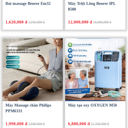
Đai massage Beurer Em32
Máy Triệt Lông Beurer IPL
8500
1,620,000 đ
12,000,000 đ
2,030,000 đ
16,000,000 đ
Máy Massage chân Philips
Máy tạo oxy OXYGEN M50
PPM6331
1,990,000 đ
6,800,000 đ
2,840,000 đ
11,330,000 đ