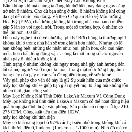
Tại Sao Bạn Lại Cần Một Chiếc Máy Lọc Không Khí?
Bầu không khí mà chúng ta đang hít thở hiện nay đang ngày càng
trở nên ô nhiễm. Cho dù bạn sống ở đâu, ô nhiễm không khí cũng
đã đạt đến mức báo động. Và theo Cơ quan Bảo vệ Môi trường
Hoa Kỳ (EPA), chất lượng không khí trong nhà của bạn ô nhiễm
gấp 5 lần so với ngoài trời. Trong một số trường hợp, ô nhiễm có
thể lớn hơn 100 lần.
Điều này nghe thì có vẻ như thật phi lý! Bởi chúng ta thường nghĩ
không khí ở trong nhà hẳn sẽ trong lành hơn nhiều. Nhưng có lẽ
bạn không biết, những tác nhân như: bụi, phấn hoa, các loại nấm
mốc, hoá chất, lông động vật… cũng là một trong số các nguyên
nhân gây ô nhiễm không khí.
Tình trạng ô nhiễm không khí ngay trong nhà gây ảnh hưởng đến
tất cả mọi người và ở mọi lứa tuổi. Trong một số trường hợp, tình
trạng này còn gây ra các vấn đề nghiêm trọng về sức khoẻ.
Vậy giải pháp cho vấn đề này là gì? Sự xuất hiện của một chiếc
máy lọc không khí sẽ giúp bạn giải quyết mọi lo lắng mà không tốn
nhiều thời gian, công sức.
Máy Lọc Không Khí Tĩnh Điện LakeAir Maxum Và Công Dụng
Máy lọc không khí tĩnh điện LakeAir Maxum có thể hoạt động hiệu
quả trong gia đình hoặc văn phòng. Sản phẩm có công suất lọc 210-
275 CFM. Công suất tiêu thụ điện 102W.
máy lọc không khí tĩnh điện
Máy có khả năng loại bỏ 97% các hạt siêu nhỏ trong không khí có
kích thước đến 0,1 micron (1 micron = 1/1000 mm). Nhờ đó mà có