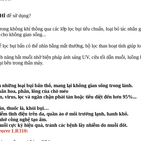
HÍ
để sử dụng?
trong không khí thông qua các lớp lọc bụi tiêu chuẩn, loại bỏ tác nhân
 cho không gian sống...
 lọc bụi bẩn có thể nhìn bằng mắt thường, bộ lọc than hoạt tính giúp lo
h năng bắt muỗi nhờ biện pháp ánh sáng UV, cửa tối dẫn muỗi, luồng k
ại bên trong thân máy.
những loại bụi bẩn thô, mang lại không gian sống trong lành.
hấn hoa, phấn, lông của chó mèo
, virus, lọc và ngăn chặn phát tán hoặc tiêu diệt đến hơn 95%...
ăn, thuốc lá, khói bụi…
ễm tĩnh điện trên da, quần áo ở môi trường lạnh, hanh khô.
nhờ công nghệ tạo ẩm.
uỗi cực kỳ hiệu quả, tránh các bệnh lây nhiễm do muỗi đốt.
Beurer LR310: