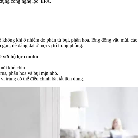
sử dụng công nghệ lọc EPA.
không khí ô nhiễm do phân tử bụi, phấn hoa, lông động vật, mùi, các l
gọn, dễ dàng đặt ở mọi vị trí trong phòng.
 với bộ lọc combi:
 mùi khó chịu.
rus, phấn hoa và bụi mịn nhỏ.
i trùng có thể điều chỉnh bật tắt tiện dụng.