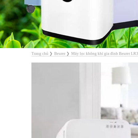
Trang chủ
❯
Beurer
❯
Máy lọc không khí gia đình Beurer LR