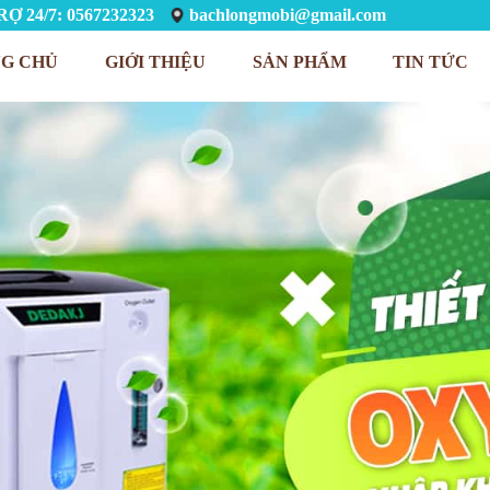
Ợ 24/7: 0567232323
bachlongmobi@gmail.com
G CHỦ
GIỚI THIỆU
SẢN PHẨM
TIN TỨC