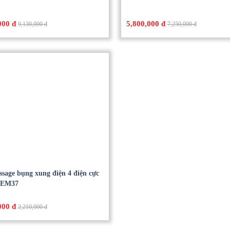
000 đ
5,800,000 đ
9,130,000 đ
7,250,000 đ
sage bụng xung điện 4 điện cực
 EM37
000 đ
2,210,000 đ