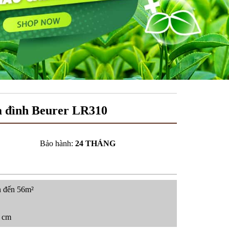
a đình Beurer LR310
Bảo hành:
24 THÁNG
ên đến 56m²
8 cm