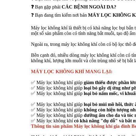
❓
Bạn gặp phải
CÁC BỆNH NGOÀI DA?
❓ Bạn đang tìm kiếm nơi bán
MÁY LỌC KHÔNG K
Máy lọc không khí là thiết bị có khả năng lọc bụi bẩn 
một số sản phẩm còn có tính năng bắt muỗi, tạo độ ẩm
Ngoài ra, trong máy lọc không khí còn có bộ lọc thô để
Bên cạnh đó, nhiều dòng máy lọc không khí còn có tín
không khí, lượng lớn muỗi và côn trùng nhỏ sẽ bị bắt l
MÁY LỌC KHÔNG KHÍ MANG LẠI:
✅ Máy lọc không khí giúp
giảm thiểu được phần lớn 
✅ Máy lọc không khí giúp
loại bỏ gây dị ứng như p
✅ Máy lọc không khí giúp
loại bỏ nấm mốc, vi khuẩn
✅ Máy lọc không khí giúp
loại bỏ mùi mồ hôi, thức 
✅ Máy lọc không khí giúp
không còn hiện tượng nhi
✅ Máy lọc không khí giúp
dưỡng ẩm cho da và tóc 
✅ Máy lọc không khí
có khả năng "dụ dỗ" và bắt m
Thông tin sản phẩm Máy lọc không khí gia đình 