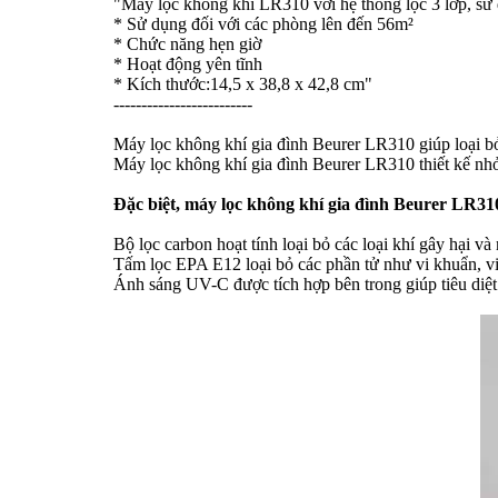
"Máy lọc không khí LR310 với hệ thống lọc 3 lớp, 
* Sử dụng đối với các phòng lên đến 56m²
* Chức năng hẹn giờ
* Hoạt động yên tĩnh
* Kích thước:14,5 x 38,8 x 42,8 cm"
-------------------------
Máy lọc không khí gia đình Beurer LR310 giúp loại bỏ 
Máy lọc không khí gia đình Beurer LR310 thiết kế nhỏ 
Đặc biệt, máy lọc không khí gia đình Beurer LR310
Bộ lọc carbon hoạt tính loại bỏ các loại khí gây hại và
Tấm lọc EPA E12 loại bỏ các phần tử như vi khuẩn, vi
Ánh sáng UV-C được tích hợp bên trong giúp tiêu diệt v