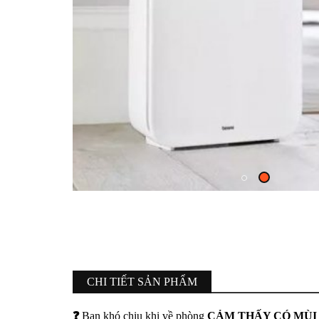
CHI TIẾT SẢN PHẨM
❓
Bạn khó chịu khi về phòng
CẢM THẤY CÓ MÙI