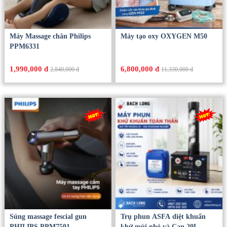
Máy Massage chân Philips
Máy tạo oxy OXYGEN M50
PPM6331
1,990,000 đ
6,800,000 đ
2,840,000 đ
11,330,000 đ
Súng massage fescial gun
Trụ phun ASFA diệt khuẩn
PHILIPS PPM7501
khử mùi nhỏ và Can 20L