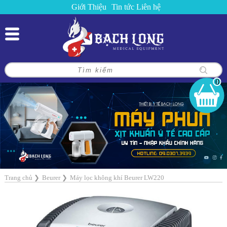
Giới Thiệu
Tin tức
Liên hệ
0
Trang chủ
❯
Beurer
❯
Máy lọc không khí Beurer LW220