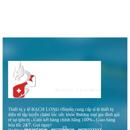
Thiết bị y tế BẠCH LONG chuyên cung cấp sỉ lẻ thiết bị
điện tử tập luyện chăm sóc sức khỏe thương mại gia đình giá
rẻ tại tphcm - Cam kết hàng chính hãng 100% - Giao hàng
hỏa tốc 24/7. Gọi ngay!