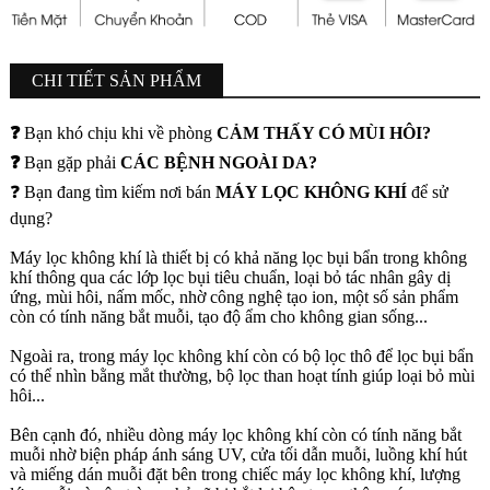
CHI TIẾT SẢN PHẨM
❓
Bạn khó chịu khi về phòng
CẢM THẤY CÓ MÙI HÔI
?
❓
Bạn gặp phải
CÁC BỆNH NGOÀI DA?
❓ Bạn đang tìm kiếm nơi bán
MÁY LỌC KHÔNG KHÍ
để sử
dụng?
Máy lọc không khí là thiết bị có khả năng lọc bụi bẩn trong không
khí thông qua các lớp lọc bụi tiêu chuẩn, loại bỏ tác nhân gây dị
ứng, mùi hôi, nấm mốc, nhờ công nghệ tạo ion, một số sản phẩm
còn có tính năng bắt muỗi, tạo độ ẩm cho không gian sống...
Ngoài ra, trong máy lọc không khí còn có bộ lọc thô để lọc bụi bẩn
có thể nhìn bằng mắt thường, bộ lọc than hoạt tính giúp loại bỏ mùi
hôi...
Bên cạnh đó, nhiều dòng máy lọc không khí còn có tính năng bắt
muỗi nhờ biện pháp ánh sáng UV, cửa tối dẫn muỗi, luồng khí hút
và miếng dán muỗi đặt bên trong chiếc máy lọc không khí, lượng