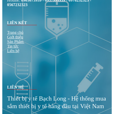
Hotline:
0903073939 - 0937933939 - 0978232323 -
0567232323
LIÊN KẾT
Trang chủ
Giới thiệu
Sản Phẩm
Tin tức
Liên hệ
LIÊN HỆ
Thiết bị y tế Bạch Long - Hệ thống mua
sắm thiết bị y tế hàng đầu tại Việt Nam