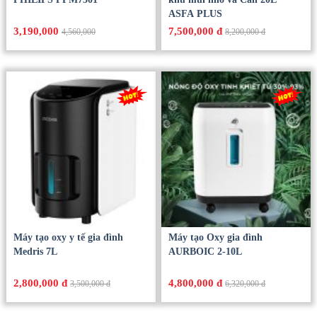
ASFA PLUS
3,190,000
7,500,000 đ
4,560,000
8,200,000 đ
Máy tạo oxy y tế gia đình
Máy tạo Oxy gia đình
Medris 7L
AURBOIC 2-10L
2,800,000 đ
4,800,000 đ
3,500,000 đ
6,320,000 đ