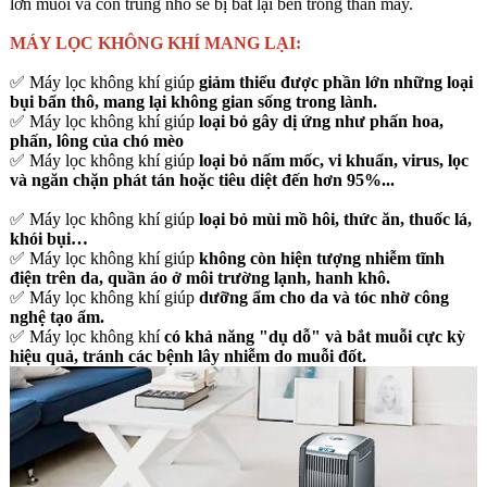
lớn muỗi và côn trùng nhỏ sẽ bị bắt lại bên trong thân máy.
MÁY LỌC KHÔNG KHÍ MANG LẠI:
✅ Máy lọc không khí giúp
giảm thiểu được phần lớn những loại
bụi bẩn thô, mang lại không gian sống trong lành.
✅ Máy lọc không khí giúp
loại bỏ gây dị ứng như phấn hoa,
phấn, lông của chó mèo
✅ Máy lọc không khí giúp
loại bỏ nấm mốc, vi khuẩn, virus, lọc
và ngăn chặn phát tán hoặc tiêu diệt đến hơn 95%...
✅ Máy lọc không khí giúp
loại bỏ mùi mồ hôi, thức ăn, thuốc lá,
khói bụi…
✅ Máy lọc không khí giúp
không còn hiện tượng nhiễm tĩnh
điện trên da, quần áo ở môi trường lạnh, hanh khô.
✅ Máy lọc không khí giúp
dưỡng ẩm cho da và tóc nhờ công
nghệ tạo ẩm.
✅ Máy lọc không khí
có khả năng "dụ dỗ" và bắt muỗi cực kỳ
hiệu quả, tránh các bệnh lây nhiễm do muỗi đốt.