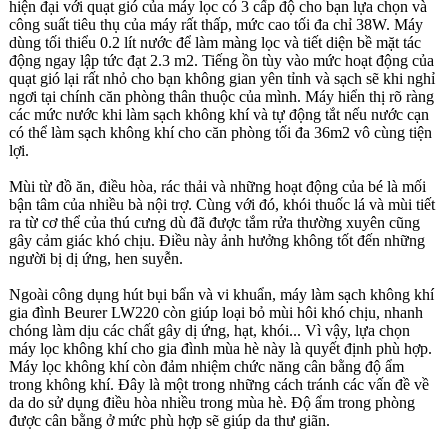
hiện đại với quạt gió của máy lọc có 3 cấp độ cho bạn lựa chọn và
công suất tiêu thụ của máy rất thấp, mức cao tối đa chỉ 38W. Máy
dùng tối thiểu 0.2 lít nước để làm màng lọc và tiết diện bề mặt tác
động ngay lập tức đạt 2.3 m2. Tiếng ồn tùy vào mức hoạt động của
quạt gió lại rất nhỏ cho bạn không gian yên tỉnh và sạch sẽ khi nghỉ
ngơi tại chính căn phòng thân thuộc của mình. Máy hiển thị rõ ràng
các mức nước khi làm sạch không khí và tự động tắt nếu nước cạn
có thể làm sạch không khí cho căn phòng tối đa 36m2 vô cùng tiện
lợi.
Mùi từ đồ ăn, điều hòa, rác thải và những hoạt động của bé là mối
bận tâm của nhiều bà nội trợ. Cùng với đó, khói thuốc lá và mùi tiết
ra từ cơ thể của thú cưng dù đã được tắm rửa thường xuyên cũng
gây cảm giác khó chịu. Điều này ảnh hưởng không tốt đến những
người bị dị ứng, hen suyễn.
Ngoài công dụng hút bụi bẩn và vi khuẩn, máy làm sạch không khí
gia đình Beurer LW220 còn giúp loại bỏ mùi hôi khó chịu, nhanh
chóng làm dịu các chất gây dị ứng, hạt, khói... Vì vậy, lựa chọn
máy lọc không khí cho gia đình mùa hè này là quyết định phù hợp.
Máy lọc không khí còn đảm nhiệm chức năng cân bằng độ ẩm
trong không khí. Đây là một trong những cách tránh các vấn đề về
da do sử dụng điều hòa nhiều trong mùa hè. Độ ẩm trong phòng
được cân bằng ở mức phù hợp sẽ giúp da thư giãn.