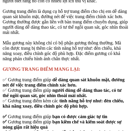
người biết rằng nó còn có nhiều lợi ích thú vị khác.
Gương trang điểm là dụng cụ hỗ trợ trang điểm cho chị em dễ dàng
quan sát khuôn mặt, đường nét để việc trang điểm chính xác hơn.
Gương thường được gắn liền với bàn trang điểm chuyên dụng, giúp
người dùng dễ dàng thao tác, có tư thế ngồi quan sát, góc nhìn thoải
mái nhất.
Mẫu gương này không chỉ có bộ phận gương thông thường. Mà
còn được trang bị thêm các tính năng hỗ trợ như: đèn chiếu, khả
năng xoay, điều chỉnh góc độ phù hợp. Đặc điểm gương có khả
năng phản chiếu hình ảnh chân thực nhất.
GƯƠNG TRANG ĐIỂM MANG LẠI:
✅ Gương trang điểm giúp
dễ dàng quan sát khuôn mặt, đường
nét để việc trang điểm chính xác hơn.
✅ Gương trang điểm giúp
người dùng dễ dàng thao tác, có tư
thế ngồi quan sát, góc nhìn thoải mái nhất.
✅ Gương trang điểm kèm các
tính năng hỗ trợ như: đèn chiếu,
khả năng xoay, điều chỉnh góc độ phù hợp.
✅
Gương trang điểm giúp
bạn có được cảm giác tự tin
✅
Gương trang điểm giúp
bạn kiềm chế và kiểm soát được sự
nóng giận rất hiệu quả