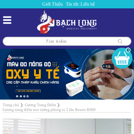
Giới Thiệu
Tin tức
Liên hệ
0
Trang chủ
❯
Gương Trang Điểm
❯
Gương trang điểm treo tường phóng to 5 lần Beurer BS89