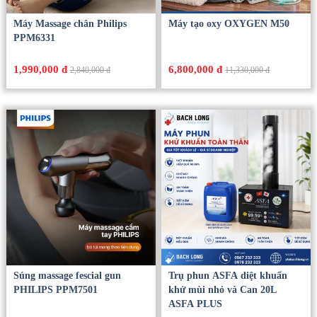
Máy Massage chân Philips
Máy tạo oxy OXYGEN M50
PPM6331
1,990,000 đ
6,800,000 đ
2,840,000 đ
11,330,000 đ
Súng massage fescial gun
Trụ phun ASFA diệt khuẩn
PHILIPS PPM7501
khử mùi nhỏ và Can 20L
ASFA PLUS