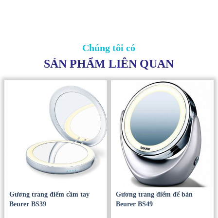
Beurer BS55 có đường kính gương 13cm, chân đế chắc chắn, đế
xoay 360 kèm. Sản phẩm đạt tiêu chuẩn chứng nhận Châu Âu.
Với gương trang điểm đèn Led Beurer BS55, việc trang điểm làm
đẹp, chăm sóc da mặt hay tẩy trang của chị em sẽ dễ dàng, nhanh
chóng hơn rất nhiều, có thể thực hiện mọi lúc mọi nơi, không còn e
ngại điều gì nữa.
Chúng tôi có
SẢN PHẨM LIÊN QUAN