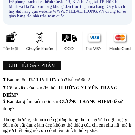
ĐẶT HÀNG NGAY
THÊM VÀO GIỎ HÀNG
Để phòng tránh dịch bệnh Covid 19, Khách hàng tại TP. Hồ Chí
Minh và Hà Nội vui lòng không đến trực tiếp mua hàng. Quý khách
hãy đặt hàng qua website WWW.YTEBACHLONG.VN chúng tôi sẽ
giao hàng tận nhà trên toàn quốc
CHI TIẾT SẢN PHẨM
❓
Bạn muốn
TỰ TIN HƠN
dù ở bất cứ đâu
?
❓
Công việc của bạn đòi hỏi
THƯỜNG XUYÊN TRANG
ĐIỂM?