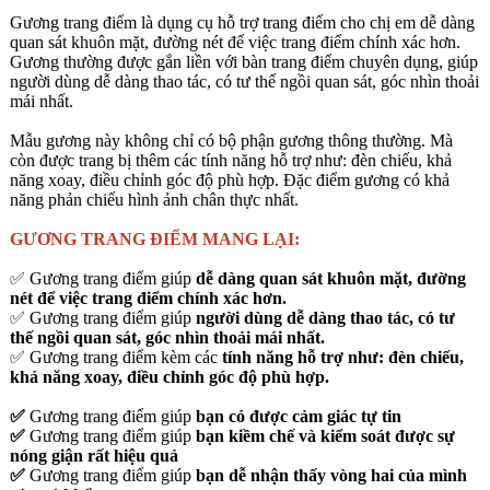
❓ Bạn đang tìm kiếm nơi bán
GƯƠNG TRANG ĐIỂM
để sử
dụng?
Thông thường, khi nói đến gương trang điểm, người ta nghĩ ngay
đến một vật dụng làm đẹp không thể thiếu của chị em phụ nữ, mà ít
người biết rằng nó còn có nhiều lợi ích thú vị khác.
Gương trang điểm là dụng cụ hỗ trợ trang điểm cho chị em dễ dàng
quan sát khuôn mặt, đường nét để việc trang điểm chính xác hơn.
Gương thường được gắn liền với bàn trang điểm chuyên dụng, giúp
người dùng dễ dàng thao tác, có tư thế ngồi quan sát, góc nhìn thoải
mái nhất.
Mẫu gương này không chỉ có bộ phận gương thông thường. Mà
còn được trang bị thêm các tính năng hỗ trợ như: đèn chiếu, khả
năng xoay, điều chỉnh góc độ phù hợp. Đặc điểm gương có khả
năng phản chiếu hình ảnh chân thực nhất.
GƯƠNG TRANG ĐIỂM MANG LẠI:
✅ Gương trang điểm giúp
dễ dàng quan sát khuôn mặt, đường
nét để việc trang điểm chính xác hơn.
✅ Gương trang điểm giúp
người dùng dễ dàng thao tác, có tư
thế ngồi quan sát, góc nhìn thoải mái nhất.