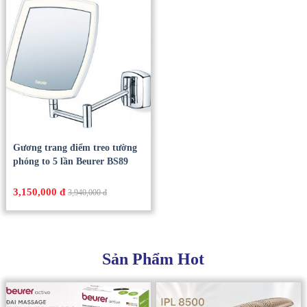
có đèn led Beurer BS59
đèn led Beurer BS69
1,800,000 đ
2,450,000 đ
2,250,000 đ
3,270,000 đ
Gương trang điểm treo tường
phóng to 5 lần Beurer BS89
3,150,000 đ
3,940,000 đ