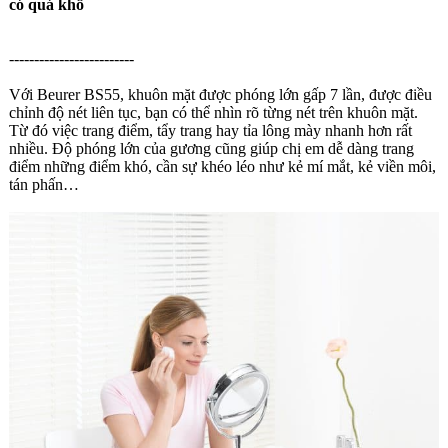
✅ Gương trang điểm kèm các
tính năng hỗ trợ như: đèn chiếu,
khả năng xoay, điều chỉnh góc độ phù hợp.
✅
Gương trang điểm giúp
bạn có được cảm giác tự tin
✅
Gương trang điểm giúp
bạn kiềm chế và kiểm soát được sự
nóng giận rất hiệu quả
✅
Gương trang điểm giúp
bạn dễ nhận thấy vòng hai của mình
có quá khổ
-------------------------
Với Beurer BS55, khuôn mặt được phóng lớn gấp 7 lần, được điều
chỉnh độ nét liên tục, bạn có thể nhìn rõ từng nét trên khuôn mặt.
Từ đó việc trang điểm, tẩy trang hay tỉa lông mày nhanh hơn rất
nhiều. Độ phóng lớn của gương cũng giúp chị em dễ dàng trang
điểm những điểm khó, cần sự khéo léo như kẻ mí mắt, kẻ viền môi,
tán phấn…