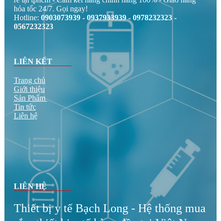
Thiết bị y tế BẠCH LONG chuyên cung cấp sỉ lẻ thiết bị
điện tử tập luyện chăm sóc sức khỏe thương mại gia đình giá
rẻ tại tphcm - Cam kết hàng chính hãng 100% - Giao hàng
hỏa tốc 24/7. Gọi ngay!
Hotline:
0903073939 - 0937933939 - 0978232323 -
0567232323
LIÊN KẾT
Trang chủ
Giới thiệu
Sản Phẩm
Tin tức
Liên hệ