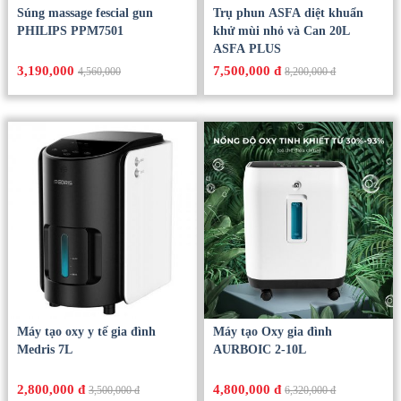
Súng massage fescial gun
Trụ phun ASFA diệt khuẩn
PHILIPS PPM7501
khử mùi nhỏ và Can 20L
ASFA PLUS
3,190,000
7,500,000 đ
4,560,000
8,200,000 đ