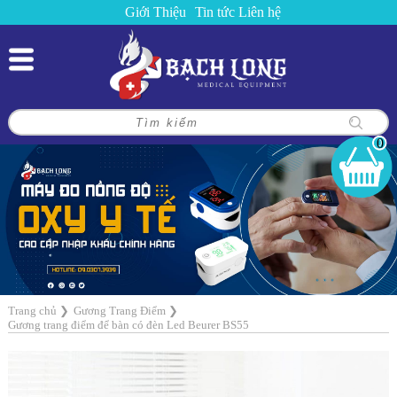
Giới Thiệu
Tin tức
Liên hệ
0
Trang chủ
❯
Gương Trang Điểm
❯
Gương trang điểm để bàn có đèn Led Beurer BS55