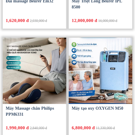
Đai massage Beurer Em32
Máy Triệt Lông Beurer IPL
8500
1,620,000 đ
12,000,000 đ
2,030,000 đ
16,000,000 đ
Máy Massage chân Philips
Máy tạo oxy OXYGEN M50
PPM6331
1,990,000 đ
6,800,000 đ
2,840,000 đ
11,330,000 đ