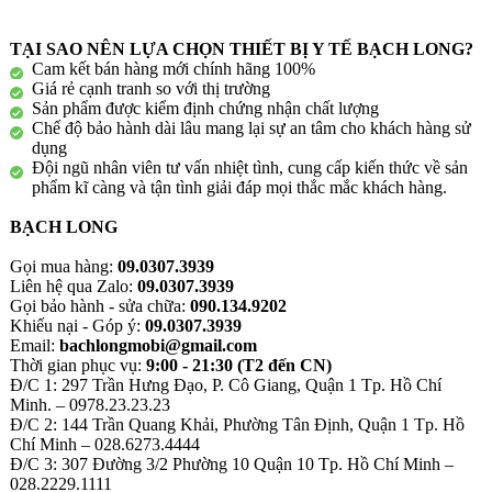
TẠI SAO NÊN LỰA CHỌN THIẾT BỊ Y TẾ BẠCH LONG?
Cam kết bán hàng mới chính hãng 100%
Giá rẻ cạnh tranh so với thị trường
Sản phẩm được kiểm định chứng nhận chất lượng
Chế độ bảo hành dài lâu mang lại sự an tâm cho khách hàng sử
dụng
Đội ngũ nhân viên tư vấn nhiệt tình, cung cấp kiến thức về sản
phẩm kĩ càng và tận tình giải đáp mọi thắc mắc khách hàng.
BẠCH LONG
Gọi mua hàng:
09.0307.3939
Liên hệ qua Zalo:
09.0307.3939
Gọi bảo hành - sửa chữa:
090.134.9202
Khiếu nại - Góp ý:
09.0307.3939
Email:
bachlongmobi@gmail.com
Thời gian phục vụ:
9:00 - 21:30 (T2 đến CN)
Đ/C 1: 297 Trần Hưng Đạo, P. Cô Giang, Quận 1 Tp. Hồ Chí
Minh. – 0978.23.23.23
Đ/C 2: 144 Trần Quang Khải, Phường Tân Định, Quận 1 Tp. Hồ
Chí Minh – 028.6273.4444
Đ/C 3: 307 Đường 3/2 Phường 10 Quận 10 Tp. Hồ Chí Minh –
028.2229.1111