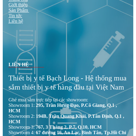
Giới thiệu
Sản Phẩm
Tin tức
Liên hệ
LIÊN HỆ
Thiết bị y tế Bạch Long - Hệ thống mua
sắm thiết bị y tế hàng đầu tại Việt Nam
Ghé mua sắm trực tiếp tại các showroom:
Showroom 1:
295, Trần Hưng Đạo, P.Cô Giang, Q.1 ,
HCM
Showroom 2:
194B, Trần Quang Khải, P.Tân Định, Q.1 ,
HCM
Showroom 3:
767, 3 Tháng 2, P.7, Q.10, HCM
Showroom 4:
67 đường 16, An Lạc, Bình Tân, Tp.Hồ Chí