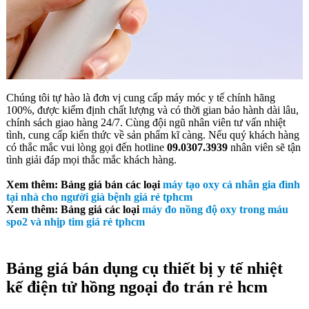
Chúng tôi tự hào là đơn vị cung cấp máy móc y tế chính hãng
100%, được kiểm định chất lượng và có thời gian bảo hành dài lâu,
chính sách giao hàng 24/7. Cùng đội ngũ nhân viên tư vấn nhiệt
tình, cung cấp kiến thức về sản phẩm kĩ càng. Nếu quý khách hàng
có thắc mắc vui lòng gọi đến hotline
09.0307.3939
nhân viên sẽ tận
tình giải đáp mọi thắc mắc khách hàng.
Xem thêm: Bảng giá bán các loại
máy tạo oxy cá nhân gia đình
tại nhà cho người già bệnh giá rẻ tphcm
Xem thêm: Bảng giá các loại
máy đo nồng độ oxy trong máu
spo2 và nhịp tim giá rẻ tphcm
Bảng giá bán dụng cụ thiết bị y tế nhiệt
kế điện tử hồng ngoại đo trán rẻ hcm