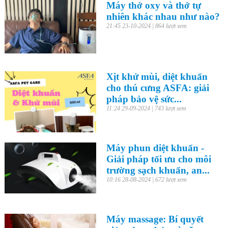
Máy thở oxy và thở tự
nhiên khác nhau như nào?
21:45 23-10-2024 | 864 lượt xem
Xịt khử mùi, diệt khuẩn
cho thú cưng ASFA: giải
pháp bảo vệ sức...
11:24 29-09-2024 | 743 lượt xem
Máy phun diệt khuẩn -
Giải pháp tối ưu cho môi
trường sạch khuẩn, an...
10:16 28-08-2024 | 672 lượt xem
Máy massage: Bí quyết