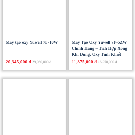
Máy tạo oxy Yuwell 7F-10W
Máy Tạo Oxy Yuwell 7F-5ZW
Chính Hãng – Tích Hợp Xông
Khí Dung, Oxy Tinh Khiết
93% ±3%
20,345,000 đ
11,375,000 đ
29,060,000 đ
16,250,000 đ