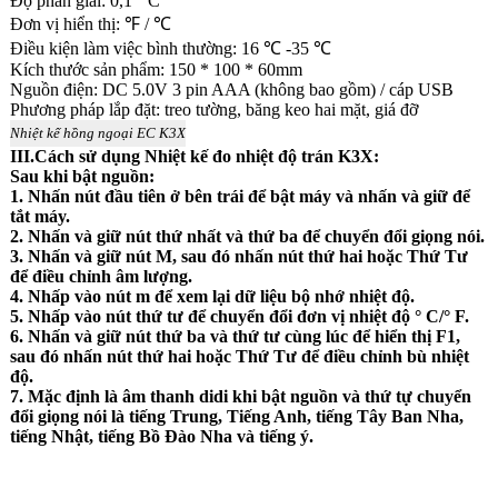
Độ phân giải: 0,1 ° C
Đơn vị hiển thị: ℉ / ℃
Điều kiện làm việc bình thường: 16 ℃ -35 ℃
Kích thước sản phẩm: 150 * 100 * 60mm
Nguồn điện: DC 5.0V 3 pin AAA (không bao gồm) / cáp USB
Phương pháp lắp đặt: treo tường, băng keo hai mặt, giá đỡ
Nhiệt kế hồng ngoại EC K3X
III.Cách sử dụng Nhiệt kế đo nhiệt độ trán K3X:
Sau khi bật nguồn:
1. Nhấn nút đầu tiên ở bên trái để bật máy và nhấn và giữ để
tắt máy.
2. Nhấn và giữ nút thứ nhất và thứ ba để chuyển đổi giọng nói.
3. Nhấn và giữ nút M, sau đó nhấn nút thứ hai hoặc Thứ Tư
để điều chỉnh âm lượng.
4. Nhấp vào nút m để xem lại dữ liệu bộ nhớ nhiệt độ.
5. Nhấp vào nút thứ tư để chuyển đổi đơn vị nhiệt độ ° C/° F.
6. Nhấn và giữ nút thứ ba và thứ tư cùng lúc để hiển thị F1,
sau đó nhấn nút thứ hai hoặc Thứ Tư để điều chỉnh bù nhiệt
độ.
7. Mặc định là âm thanh didi khi bật nguồn và thứ tự chuyển
đổi giọng nói là tiếng Trung, Tiếng Anh, tiếng Tây Ban Nha,
tiếng Nhật, tiếng Bồ Đào Nha và tiếng ý.