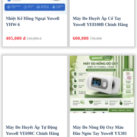
Nhiệt Kế Hồng Ngoại Yuwell
Máy Đo Huyết Áp Cổ Tay
YHW-6
Yuwell YE8100B Chính Hãng
405,000 đ
600,000
510,000 đ
750,000
Máy Đo Huyết Áp Tự Động
Máy Đo Nồng Độ Oxy Máu
Yuwell YE690C Chính Hãng
Đầu Ngón Tay Yuwell YX301