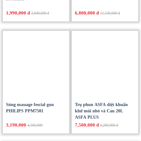
1,990,000 đ
6,800,000 đ
2,840,000 đ
11,330,000 đ
Súng massage fescial gun
Trụ phun ASFA diệt khuẩn
PHILIPS PPM7501
khử mùi nhỏ và Can 20L
ASFA PLUS
3,190,000
7,500,000 đ
4,560,000
8,200,000 đ