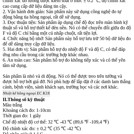
chính xác đo lường được kiểm soát ở mức ± 0.2 ℃, độ chính xác
cao cung cấp dữ liệu đáng tin cậy.
2. Vận hành đơn giản: Sản phẩm này sử dụng công nghệ đo tự
động bằng tia hồng ngoại, rất dễ sử dụng.
3. Đọc thuận tiện: Sản phẩm áp dụng chế độ đọc trên màn hình kỹ
thuật số và hỗ trợ thiết kế đèn nền. Nó có thể chuyển đổi giữa đo độ
F và độ C chỉ bằng một cú nhấp chuột, rất tiện lợi.
4. Chức năng bộ nhớ: Sản phẩm này hỗ trợ lưu trữ 50 bộ dữ liệu đo
để dễ dàng truy cập dữ liệu.
5. Hai đơn vị: Sản phẩm hỗ trợ đo nhiệt độ F và độ C, có thể đáp
ứng nhu cầu trong các trường hợp khác nhau.
6. An toàn cao: Sản phẩm hỗ trợ đo không tiếp xúc và có thể yên
tâm sử dụng.
Sản phẩm là nhỏ và di động. Nó có thể được treo trên tường và
được hỗ trợ bởi giá đỡ. Nó phù hợp để lắp đặt ở các danh lam thắng
cảnh, bệnh viện, sảnh khách sạn, trường học và các nơi khác.
Nhiệt kế hồng ngoại EC K3X
II.Thông số kỹ thuật
Màu trắng
Khoảng cách đo: 1-10cm
Thời gian đo: 1 giây
Chế độ nhiệt độ cơ thể: 32 ℃ -43 ℃ (89,6 ℉ -109,4 ℉)
Độ chính xác đo: ± 0,2 ℃ (35 ℃ -42 ℃)