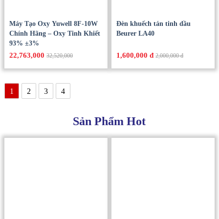
Máy Tạo Oxy Yuwell 8F-10W
Đèn khuếch tán tinh dầu
Chính Hãng – Oxy Tinh Khiết
Beurer LA40
93% ±3%
22,763,000
1,600,000 đ
32,520,000
2,000,000 đ
1
2
3
4
Sản Phẩm Hot