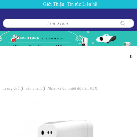
Giới Thiệu
Tin tức
Liên hệ
0
Trang chủ
❯
Sản phẩm
❯
Nhiệt kế đo nhiệt độ trán K3X