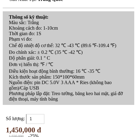
Thông số kỹ thuật:
Màu sắc: Trắng
Khoảng cách đo: 1-10cm
Thời gian đo: 1S
Phạm vi đo:
Chế độ nhiệt độ cơ thể: 32 ℃ -43 ℃ (89.6 ℉-109.4 ℉)
Đo chính xác: ± 0.2 ℃ (35 ℃ -42 ℃)
Độ phân giải: 0.1 ° C
Đơn vị hiển thị: ℉ / ℃
Điều kiện hoạt động bình thường: 16 ℃ -35 ℃
Kích thước sản phẩm: 150*100*60mm
Nguồn điện: pin DC 5.0V 3 AAA * Ries (không bao
gồm)/Cáp USB
Phương pháp lắp đặt: Treo tường, băng keo hai mặt, giá đỡ
điện thoại, máy tính bảng
Số lượng:
1,450,000 đ
-25%
1,930,000