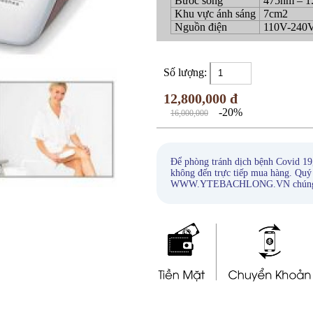
Bước sóng
475nm – 1
Khu vực ánh sáng
7cm2
Nguồn điện
110V-240
Số lượng:
12,800,000 đ
-20%
16,000,000
Để phòng tránh dịch bệnh Covid 19
không đến trực tiếp mua hàng. Quý
WWW.YTEBACHLONG.VN chúng tôi s