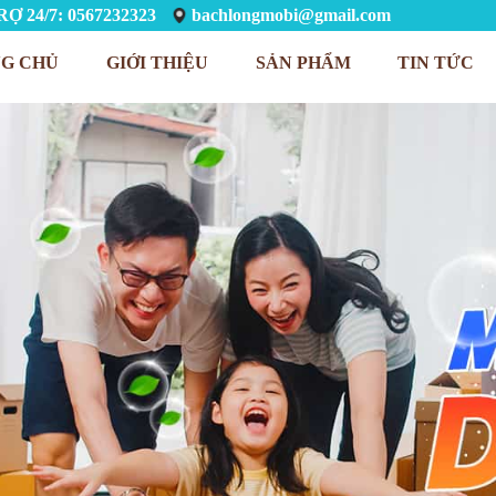
Ợ 24/7: 0567232323
bachlongmobi@gmail.com
G CHỦ
GIỚI THIỆU
SẢN PHẨM
TIN TỨC