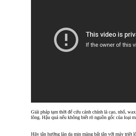
Giải pháp tạm thời để cứu cánh chính là cạo, nhổ, waxi
lông. Hậu quả nếu không biết rõ nguồn gốc của loại máy
Hãy tận hưởng làn da mịn màng bất tận với máy triệt 