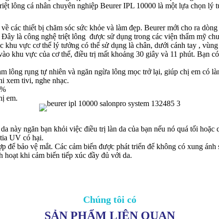
 triệt lông cá nhân chuyên nghiệp Beurer IPL 10000 là một lựa chọn lý 
các thiết bị chăm sóc sức khỏe và làm đẹp. Beurer mới cho ra dòng 
:- Đây là công nghệ triệt lông được sử dụng trong các viện thẩm mỹ ch
ác khu vực cơ thể lý tưởng có thể sử dụng là chân, dưới cánh tay , vùn
ào khu vực của cơ thể, điều trị mất khoảng 30 giây và 11 phút. Bạn có
 lông rụng tự nhiên và ngăn ngừa lông mọc trở lại, giúp chị em có l
hi xem tivi, nghe nhạc.
0%
hị em.
a này ngăn bạn khỏi việc điều trị làn da của bạn nếu nó quá tối hoặc 
tia UV có hại.
ợp để bảo vệ mắt. Các cảm biến được phát triển để không có xung ánh s
h hoạt khi cảm biến tiếp xúc đầy đủ với da.
Chúng tôi có
SẢN PHẨM LIÊN QUAN