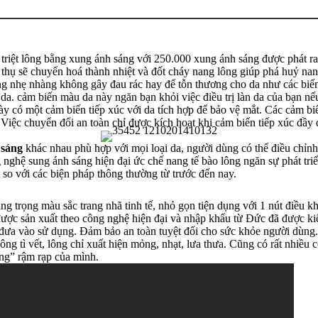
riệt lông bằng xung ánh sáng với 250.000 xung ánh sáng được phát ra
p thụ sẽ chuyển hoá thành nhiệt và đốt cháy nang lông giúp phá huỷ na
àng nhẹ nhàng không gây đau rác hay để tỗn thương cho da như các biể
a. cảm biến màu da này ngăn bạn khỏi việc điều trị làn da của bạn nếu
ày có một cảm biến tiếp xúc với da tích hợp để bảo vệ mắt. Các cảm b
. Việc chuyển đổi an toàn chỉ được kích hoạt khi cảm biến tiếp xúc đầy 
 sáng
khác nhau phù hợp với mọi loại da, người dùng có thể điều chỉnh
g nghệ sung ánh sáng hiện đại ức chế nang tế bào lông ngăn sự phát tri
so với các biện pháp thông thường từ trước đến nay.
ang trọng màu sắc trang nhã tinh tế, nhỏ gọn tiện dụng với 1 nút điều 
 được sản xuất theo công nghệ hiện đại và nhập khẩu từ Đức đã được k
 đưa vào sử dụng. Đảm bảo an toàn tuyệt đối cho sức khỏe người dùng.
g tì vết, lông chỉ xuất hiện mỏng, nhạt, lưa thưa. Cũng có rất nhiều cô
ong” rậm rạp của mình.