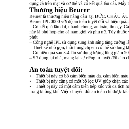
dụng cả trên mặt và cơ thể và có kết quả lâu dài, Máy
Thương hiệu Beurer
Beurer là thương hiệu hàng đầu tại ĐỨC, CHÂU ÂU về 
Beurer IPL 0000 với độ an toàn tuyệt đối và hiệu quả
– Có kết quả lâu dài, nhanh chóng, an toàn, tin cậy. C
này là phù hợp cho cả nam giới và phụ nữ. Tùy thuộc v
phút.
– Công nghệ IPL sử dụng sung ánh sáng tăng cường làm
– Thiết kế nhỏ gọn, thời trang chị em có thể sử dụng k
– Có hiệu quả sau 3-4 lần sử dụng lượng lông giảm 5
– Sử dụng tại nhà, mang lại sự riêng tư tuyệt đối cho c
An toàn tuyệt đối:
• Thiết bị này có bộ cảm biến màu da. cảm biến màu d
• Thiết bị này cũng có một bộ lọc UV giúp chặn các 
• Thiết bị này có một cảm biến tiếp xúc với da tích h
trong không khí. Việc chuyển đổi an toàn chỉ được kíc