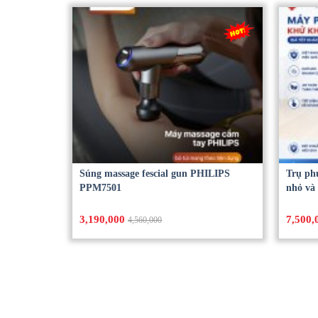
Súng massage fescial gun PHILIPS
Trụ ph
PPM7501
nhỏ và
3,190,000
7,500,
4,560,000