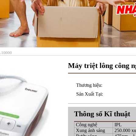
PL10000
Máy triệt lông công 
Thương hiệu:
Sản Xuất Tại:
Thông số Kĩ thuật
Công nghệ
IPL
Xung ánh sáng
250.000 x