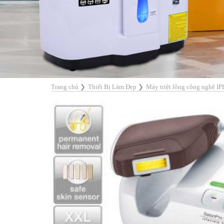
Trang chủ
❯
Thiết Bị Làm Đẹp
❯
Máy triệt lông công nghệ I