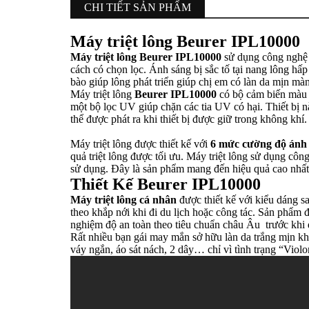
CHI TIẾT SẢN PHẨM
Máy triệt lông Beurer IPL10000
Máy triệt lông Beurer IPL10000
sử dụng công nghệ t
cách có chọn lọc. Ánh sáng bị sắc tố tại nang lông hấ
bào giúp lông phát triển giúp chị em có làn da mịn m
Máy triệt lông
Beurer IPL10000
có bộ cảm biến màu d
một bộ lọc UV giúp chặn các tia UV có hại. Thiết bị n
thể được phát ra khi thiết bị được giữ trong không khí
Máy triệt lông được thiết kế với
6 mức cường độ ánh
quả triệt lông được tối ưu. Máy triệt lông sử dụng côn
sử dụng. Đây là sản phẩm mang đến hiệu quả cao nhất 
Thiết Kế Beurer IPL10000
Máy triệt lông cá nhân
được thiết kế với kiểu dáng s
theo khắp nới khi đi du lịch hoặc công tác. Sản phẩm
nghiệm độ an toàn theo tiêu chuẩn châu Âu trước khi
Rất nhiều bạn gái may mắn sở hữu làn da trắng mịn khôn
váy ngắn, áo sát nách, 2 dây… chỉ vì tình trạng “Viol