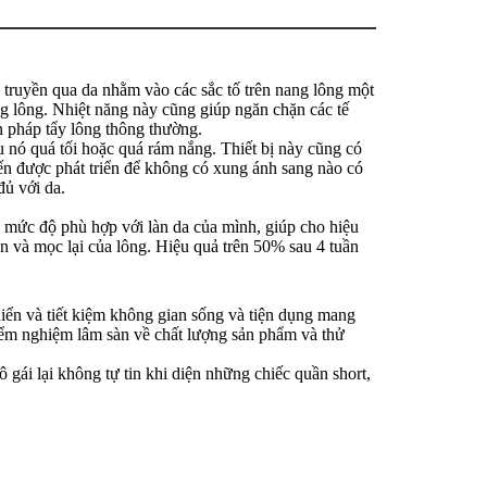
 truyền qua da nhằm vào các sắc tố trên nang lông một
ng lông. Nhiệt năng này cũng giúp ngăn chặn các tế
n pháp tẩy lông thông thường.
 nó quá tối hoặc quá rám nắng. Thiết bị này cũng có
iến được phát triển để không có xung ánh sang nào có
đủ với da.
 mức độ phù hợp với làn da của mình, giúp cho hiệu
ển và mọc lại của lông. Hiệu quả trên 50% sau 4 tuần
khiển và tiết kiệm không gian sống và tiện dụng mang
iểm nghiệm lâm sàn về chất lượng sản phẩm và thử
 gái lại không tự tin khi diện những chiếc quần short,