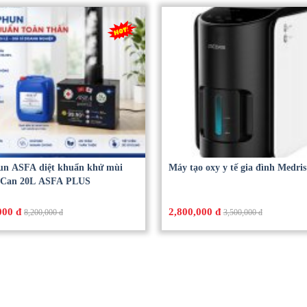
un ASFA diệt khuẩn khử mùi
Máy tạo oxy y tế gia đình Medris
 Can 20L ASFA PLUS
000 đ
2,800,000 đ
8,200,000 đ
3,500,000 đ