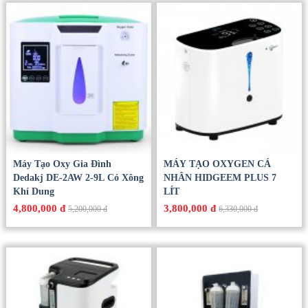
Máy tạo oxy y tế Dr Oxygen
MÁY TẠO OXYGEN CÁ
Medical Grade Oxygen
NHÂN CONCENTRATOR
Concentrator
DEDAKJ DE-1A 7 LÍT
5,800,000 đ
3,800,000 đ
8,920,000 đ
5,430,000 đ