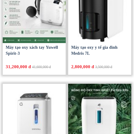
Chúng tôi có
SẢN PHẨM LIÊN QUAN
Máy tạo oxy xách tay Yuwell
Máy tạo oxy y tế gia đình
Spirit-3
Medris 7L
31,200,000 đ
2,800,000 đ
41,600,000 đ
3,500,000 đ