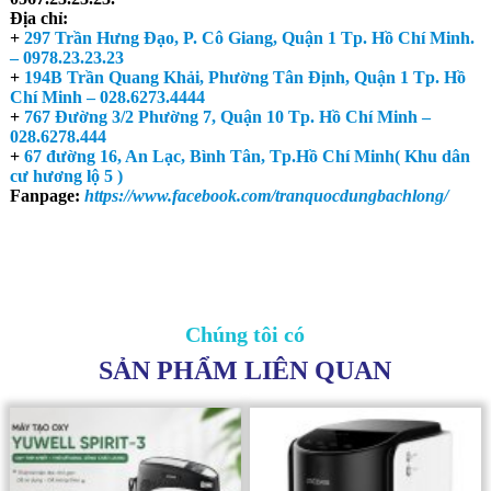
Hotline:
0903.07.39.39 - 0937.93.39.39 - 0978.23.23.23 -
0567.23.23.23.
Địa chỉ:
+
297 Trần Hưng Đạo, P. Cô Giang, Quận 1 Tp. Hồ Chí Minh.
– 0978.23.23.23
+
194B Trần Quang Khải, Phường Tân Định, Quận 1 Tp. Hồ
Chí Minh – 028.6273.4444
+
767 Đường 3/2 Phường 7, Quận 10 Tp. Hồ Chí Minh –
028.6278.444
+
67 đường 16, An Lạc, Bình Tân, Tp.Hồ Chí Minh( Khu dân
cư hương lộ 5 )
Fanpage:
https://www.facebook.com/tranquocdungbachlong/