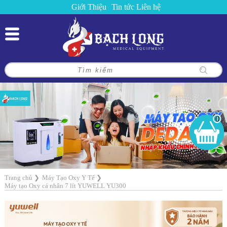
Giới Thiệu
Tin tức
Liên hệ
0
Trang chủ
❯
Máy Tạo Oxy Y Tế
❯
Máy tạo Oxy cá nhân 7 lít YUWELL YU300