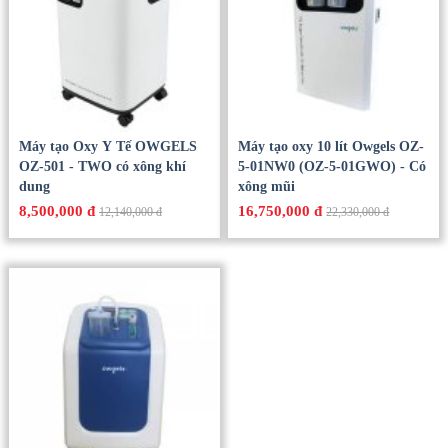
Máy Tạo Oxy Gia Đình
MÁY TẠO OXYGEN CÁ
Dedakj DE-2AW 2-9L Có Xông
NHÂN HIDGEEM PLUS 7
Khí Dung
LÍT
4,800,000 đ
3,800,000 đ
5,200,000 đ
6,330,000 đ
Máy tạo Oxy Y Tế OWGELS
Máy tạo oxy 10 lít Owgels OZ-
OZ-501 - TWO có xông khí
5-01NW0 (OZ-5-01GWO) - Có
dung
xông mũi
8,500,000 đ
16,750,000 đ
12,140,000 đ
22,330,000 đ