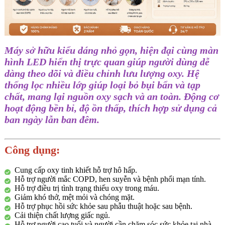
Máy sở hữu kiểu dáng nhỏ gọn, hiện đại cùng màn
hình LED hiển thị trực quan giúp người dùng dễ
dàng theo dõi và điều chỉnh lưu lượng oxy. Hệ
thống lọc nhiều lớp giúp loại bỏ bụi bẩn và tạp
chất, mang lại nguồn oxy sạch và an toàn. Động cơ
hoạt động bền bỉ, độ ồn thấp, thích hợp sử dụng cả
ban ngày lẫn ban đêm.
Công dụng:
Cung cấp oxy tinh khiết hỗ trợ hô hấp.
Hỗ trợ người mắc COPD, hen suyễn và bệnh phổi mạn tính.
Hỗ trợ điều trị tình trạng thiếu oxy trong máu.
Giảm khó thở, mệt mỏi và chóng mặt.
Hỗ trợ phục hồi sức khỏe sau phẫu thuật hoặc sau bệnh.
Cải thiện chất lượng giấc ngủ.
Hỗ trợ người cao tuổi và người cần chăm sóc sức khỏe tại nhà.