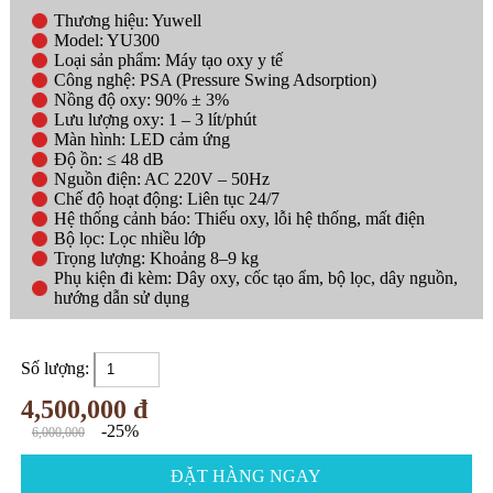
Thương hiệu: Yuwell
Model: YU300
Loại sản phẩm: Máy tạo oxy y tế
Công nghệ: PSA (Pressure Swing Adsorption)
Nồng độ oxy: 90% ± 3%
Lưu lượng oxy: 1 – 3 lít/phút
Màn hình: LED cảm ứng
Độ ồn: ≤ 48 dB
Nguồn điện: AC 220V – 50Hz
Chế độ hoạt động: Liên tục 24/7
Hệ thống cảnh báo: Thiếu oxy, lỗi hệ thống, mất điện
Bộ lọc: Lọc nhiều lớp
Trọng lượng: Khoảng 8–9 kg
Phụ kiện đi kèm: Dây oxy, cốc tạo ẩm, bộ lọc, dây nguồn,
hướng dẫn sử dụng
Số lượng:
4,500,000 đ
-25%
6,000,000
ĐẶT HÀNG NGAY