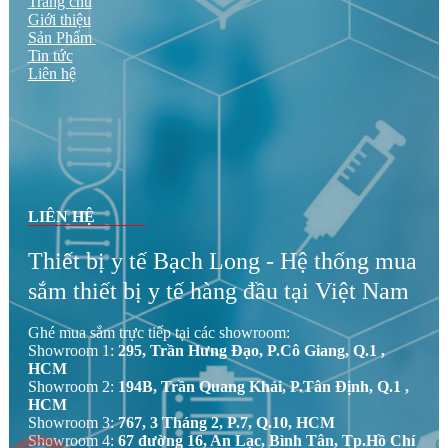
Thiết bị y tế BẠCH LONG chuyên cung cấp sỉ lẻ thiết bị
điện tử tập luyện chăm sóc sức khỏe thương mại gia đình giá
rẻ tại tphcm - Cam kết hàng chính hãng 100% - Giao hàng
hỏa tốc 24/7. Gọi ngay!
Hotline:
0903073939 - 0937933939 - 0978232323 -
0567232323
LIÊN KẾT
Trang chủ
Giới thiệu
Sản Phẩm
Tin tức
Liên hệ
LIÊN HỆ