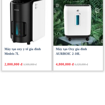
Súng massage fescial gun
Trụ phun ASFA diệt khuẩn
PHILIPS PPM7501
khử mùi nhỏ và Can 20L
ASFA PLUS
3,190,000
7,500,000 đ
4,560,000
8,200,000 đ
Máy tạo oxy y tế gia đình
Máy tạo Oxy gia đình