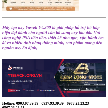
Máy tạo oxy Yuwell YU300 là giải pháp hỗ trợ hô hấp
hiện đại dành cho người cần bổ sung oxy lâu dài. Với
công nghệ PSA tiên tiến, thiết kế nhỏ gọn, vận hành êm
ái và nhiều tính năng thông minh, sản phẩm mang đến
nguồn oxy ổn định,