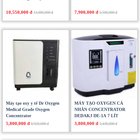
Máy Tạo Oxy Yuwell 8F-5AW
Máy tạo oxy y tế Yuwell 7F-3N
Chính Hãng – Oxy Tinh Khiết
/ 7F-3NW
10,550,000 đ
7,900,000 đ
13,000,000 đ
9,500,000 đ