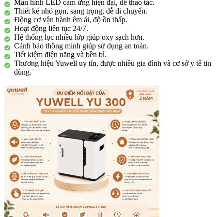
Ưu điểm nổi bật:
Công nghệ PSA tạo oxy tinh khiết 90% ± 3%.
Lưu lượng oxy ổn định từ 1–3 lít/phút.
Màn hình LED cảm ứng hiện đại, dễ thao tác.
Thiết kế nhỏ gọn, sang trọng, dễ di chuyển.
Động cơ vận hành êm ái, độ ồn thấp.
Hoạt động liên tục 24/7.
Hệ thống lọc nhiều lớp giúp oxy sạch hơn.
Cảnh báo thông minh giúp sử dụng an toàn.
Tiết kiệm điện năng và bền bỉ.
Thương hiệu Yuwell uy tín, được nhiều gia đình và cơ sở y tế tin
dùng.