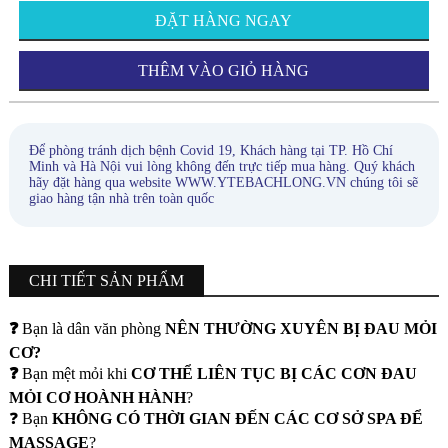
ĐẶT HÀNG NGAY
THÊM VÀO GIỎ HÀNG
Để phòng tránh dịch bệnh Covid 19, Khách hàng tại TP. Hồ Chí
Minh và Hà Nội vui lòng không đến trực tiếp mua hàng. Quý khách
hãy đặt hàng qua website WWW.YTEBACHLONG.VN chúng tôi sẽ
giao hàng tận nhà trên toàn quốc
CHI TIẾT SẢN PHẨM
❓
Bạn là dân văn phòng
NÊN THƯỜNG XUYÊN BỊ ĐAU MỎI
CƠ?
❓
Bạn mệt mỏi khi
CƠ THỂ LIÊN TỤC BỊ CÁC CƠN ĐAU
MỎI CƠ HOÀNH HÀNH
?
❓ Bạn
KHÔNG CÓ THỜI GIAN ĐẾN CÁC CƠ SỞ SPA ĐỂ