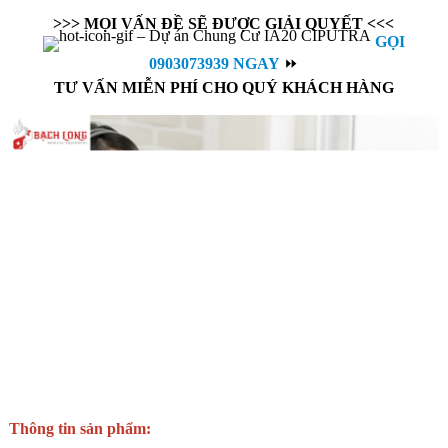
cơ chế truyền đau, làm giảm khả năng truyền đau tới não.
>>> MỌI VẤN ĐỀ SẼ ĐƯỢC GIẢI QUYẾT <<<
GỌI
0903073939 NGAY
⏩
TƯ VẤN MIỄN PHÍ CHO QUÝ KHÁCH HÀNG
Thông tin sản phẩm: