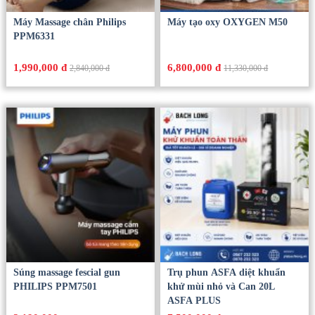
Máy Massage chân Philips
Máy tạo oxy OXYGEN M50
PPM6331
1,990,000 đ
6,800,000 đ
2,840,000 đ
11,330,000 đ
Súng massage fescial gun
Trụ phun ASFA diệt khuẩn
PHILIPS PPM7501
khử mùi nhỏ và Can 20L
ASFA PLUS