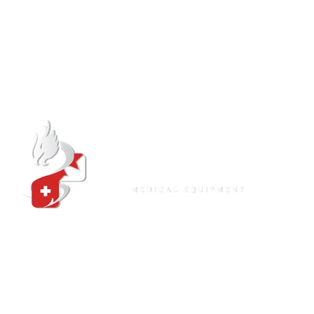
Thiết bị y tế BẠCH LONG chuyên cung cấp sỉ lẻ thiết bị
điện tử tập luyện chăm sóc sức khỏe thương mại gia đình giá
rẻ tại tphcm - Cam kết hàng chính hãng 100% - Giao hàng
hỏa tốc 24/7. Gọi ngay!
Hotline:
0903073939 - 0937933939 - 0978232323 -
0567232323