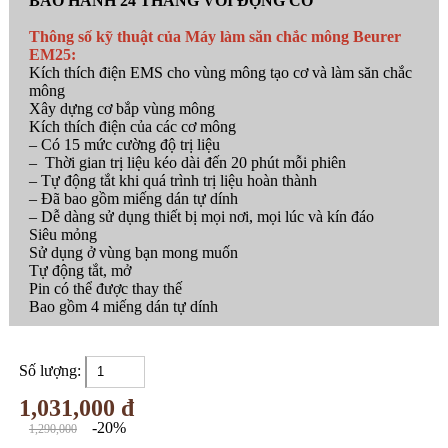
BẢO HÀNH 24 THÁNG VỚI ĐỘNG CƠ
Thông số kỹ thuật của Máy làm săn chắc mông Beurer
EM25:
Kích thích điện EMS cho vùng mông tạo cơ và làm săn chắc
mông
Xây dựng cơ bắp vùng mông
Kích thích điện của các cơ mông
– Có 15 mức cường độ trị liệu
– Thời gian trị liệu kéo dài đến 20 phút mỗi phiên
– Tự động tắt khi quá trình trị liệu hoàn thành
– Đã bao gồm miếng dán tự dính
– Dễ dàng sử dụng thiết bị mọi nơi, mọi lúc và kín đáo
Siêu mỏng
Sử dụng ở vùng bạn mong muốn
Tự động tắt, mở
Pin có thể được thay thế
Bao gồm 4 miếng dán tự dính
Số lượng:
1,031,000 đ
-20%
1,290,000