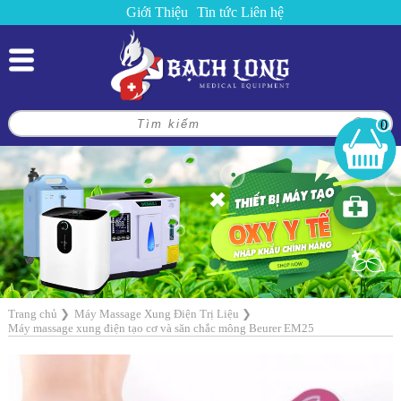
Giới Thiệu
Tin tức
Liên hệ
0
Trang chủ
❯
Máy Massage Xung Điện Trị Liệu
❯
Máy massage xung điện tạo cơ và săn chắc mông Beurer EM25