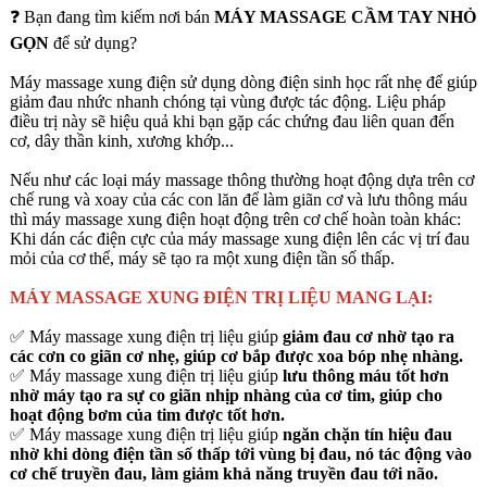
MASSAGE
?
❓ Bạn đang tìm kiếm nơi bán
MÁY MASSAGE CẦM TAY NHỎ
GỌN
để sử dụng?
Máy massage xung điện sử dụng dòng điện sinh học rất nhẹ để giúp
giảm đau nhức nhanh chóng tại vùng được tác động. Liệu pháp
điều trị này sẽ hiệu quả khi bạn gặp các chứng đau liên quan đến
cơ, dây thần kinh, xương khớp...
Nếu như các loại máy massage thông thường hoạt động dựa trên cơ
chế rung và xoay của các con lăn để làm giãn cơ và lưu thông máu
thì máy massage xung điện hoạt động trên cơ chế hoàn toàn khác:
Khi dán các điện cực của máy massage xung điện lên các vị trí đau
mỏi của cơ thể, máy sẽ tạo ra một xung điện tần số thấp.
MÁY MASSAGE XUNG ĐIỆN TRỊ LIỆU MANG LẠI:
✅ Máy massage xung điện trị liệu giúp
giảm đau cơ nhờ tạo ra
các cơn co giãn cơ nhẹ, giúp cơ bắp được xoa bóp nhẹ nhàng.
✅ Máy massage xung điện trị liệu giúp
lưu thông máu tốt hơn
nhờ máy tạo ra sự co giãn nhịp nhàng của cơ tim, giúp cho
hoạt động bơm của tim được tốt hơn.
✅ Máy massage xung điện trị liệu giúp
ngăn chặn tín hiệu đau
nhờ khi dòng điện tần số thấp tới vùng bị đau, nó tác động vào