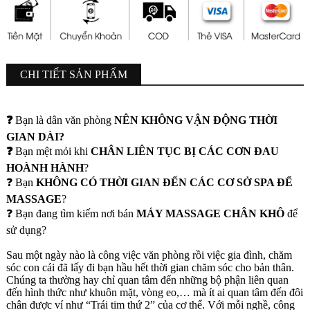
CHI TIẾT SẢN PHẨM
❓
Bạn là dân văn phòng
NÊN KHÔNG VẬN ĐỘNG THỜI
GIAN DÀI?
❓
Bạn mệt mỏi khi
CHÂN LIÊN TỤC BỊ CÁC CƠN ĐAU
HOÀNH HÀNH
?
❓ Bạn
KHÔNG CÓ THỜI GIAN ĐẾN CÁC CƠ SỞ SPA ĐỂ
MASSAGE
?
❓ Bạn đang tìm kiếm nơi bán
MÁY MASSAGE CHÂN KHÔ
để
sử dụng?
Sau một ngày nào là công việc văn phòng rồi việc gia đình, chăm
sóc con cái đã lấy đi bạn hầu hết thời gian chăm sóc cho bản thân.
Chúng ta thường hay chỉ quan tâm đến những bộ phận liên quan
đến hình thức như khuôn mặt, vòng eo,… mà ít ai quan tâm đến đôi
chân được ví như “Trái tim thứ 2” của cơ thể. Với mỗi nghề, công