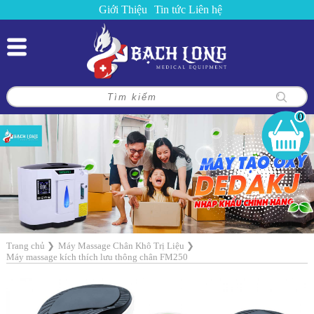
Giới Thiệu
Tin tức
Liên hệ
0
Trang chủ
❯
Máy Massage Chân Khô Trị Liệu
❯
Máy massage kích thích lưu thông chân FM250