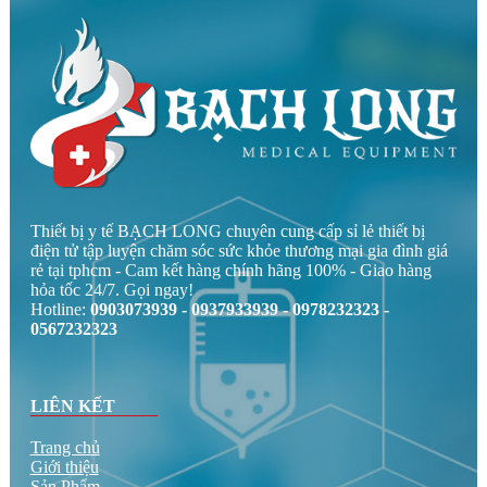
Thiết bị y tế BẠCH LONG chuyên cung cấp sỉ lẻ thiết bị
điện tử tập luyện chăm sóc sức khỏe thương mại gia đình giá
rẻ tại tphcm - Cam kết hàng chính hãng 100% - Giao hàng
hỏa tốc 24/7. Gọi ngay!
Hotline:
0903073939 - 0937933939 - 0978232323 -
0567232323
LIÊN KẾT
Trang chủ
Giới thiệu
Sản Phẩm