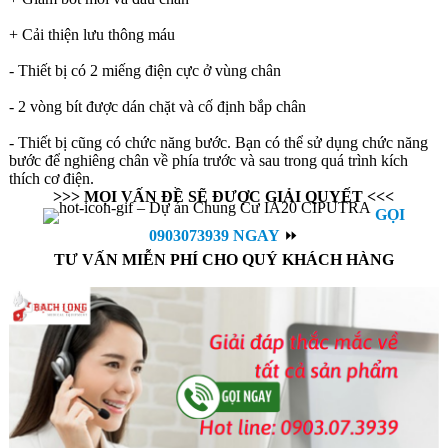
+ Cải thiện lưu thông máu
- Thiết bị có 2 miếng điện cực ở vùng chân
- 2 vòng bít được dán chặt và cố định bắp chân
- Thiết bị cũng có chức năng bước. Bạn có thể sử dụng chức năng
bước để nghiêng chân về phía trước và sau trong quá trình kích
thích cơ điện.
>>> MỌI VẤN ĐỀ SẼ ĐƯỢC GIẢI QUYẾT <<<
GỌI
0903073939 NGAY
⏩
TƯ VẤN MIỄN PHÍ CHO QUÝ KHÁCH HÀNG