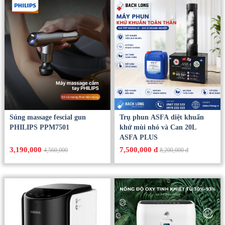
Súng massage fescial gun
Trụ phun ASFA diệt khuẩn
PHILIPS PPM7501
khử mùi nhỏ và Can 20L
ASFA PLUS
3,190,000
7,500,000 đ
4,560,000
8,200,000 đ