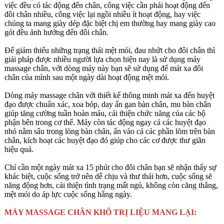
việc đều có tác động đến chân, công việc cần phải hoạt động đến
đôi chân nhiều, công việc lại ngồi nhiều ít hoạt động, hay việc
chúng ta mang giày dép đặc biệt chị em thường hay mang giày cao
gót đều ảnh hưởng đến đôi chân.
Để giảm thiểu những trạng thái mệt mỏi, đau nhứt cho đôi chân thì
giải pháp được nhiều người lựa chọn hiện nay là sử dụng máy
massage chân, với dòng máy này bạn sẽ sử dụng để mát xa đôi
chân của mình sau một ngày dài hoạt động mệt mỏi.
Dòng máy massage chân với thiết kế thông minh mát xa đến huyệt
đạo được chuẩn xác, xoa bóp, day ấn gan bàn chân, mu bàn chân
giúp tăng cường tuần hoàn máu, cải thiện chức năng của các bộ
phận bên trong cơ thể. Máy còn tác động ngay cả các huyệt đạo
nhỏ nằm sâu trong lòng bàn chân, ấn vào cả các phần lõm trên bàn
chân, kích hoạt các huyệt đạo đó giúp cho các cơ được thư giãn
hiệu quả.
Chỉ cần một ngày mát xa 15 phút cho đôi chân bạn sẽ nhận thấy sự
khác biệt, cuộc sống trở nên dễ chịu và thư thái hơn, cuộc sống sẽ
năng động hơn, cải thiện tình trạng mất ngủ, không còn căng thẳng,
mệt mỏi do áp lực cuộc sống hằng ngày.
MÁY MASSAGE CHÂN KHÔ TRỊ LIỆU MANG LẠI: