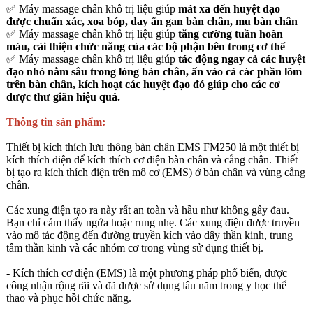
✅ Máy massage chân khô trị liệu giúp
mát xa đến huyệt đạo
được chuẩn xác, xoa bóp, day ấn gan bàn chân, mu bàn chân
✅ Máy massage chân khô trị liệu giúp
tăng cường tuần hoàn
máu, cải thiện chức năng của các bộ phận bên trong cơ thể
✅ Máy massage chân khô trị liệu giúp
tác động ngay cả các huyệt
đạo nhỏ nằm sâu trong lòng bàn chân, ấn vào cả các phần lõm
trên bàn chân, kích hoạt các huyệt đạo đó giúp cho các cơ
được thư giãn hiệu quả.
Thông tin sản phẩm:
Thiết bị kích thích lưu thông bàn chân EMS FM250 là một thiết bị
kích thích điện để kích thích cơ điện bàn chân và cẳng chân. Thiết
bị tạo ra kích thích điện trên mô cơ (EMS) ở bàn chân và vùng cẳng
chân.
Các xung điện tạo ra này rất an toàn và hầu như không gây đau.
Bạn chỉ cảm thấy ngứa hoặc rung nhẹ. Các xung điện được truyền
vào mô tác động đến đường truyền kích vào dây thần kinh, trung
tâm thần kinh và các nhóm cơ trong vùng sử dụng thiết bị.
- Kích thích cơ điện (EMS) là một phương pháp phổ biến, được
công nhận rộng rãi và đã được sử dụng lâu năm trong y học thể
thao và phục hồi chức năng.