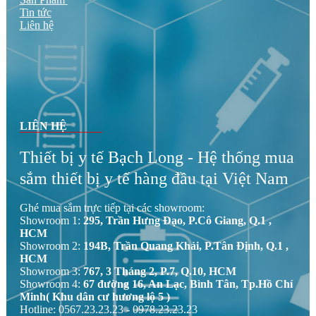
Tin tức
Liên hệ
LIÊN HỆ
Thiết bị y tế Bạch Long - Hệ thống mua
sắm thiết bị y tế hàng đầu tại Việt Nam
Ghé mua sắm trực tiếp tại các showroom:
Showroom 1:
295, Trần Hưng Đạo, P.Cô Giang, Q.1 ,
HCM
Showroom 2:
194B, Trần Quang Khải, P.Tân Định, Q.1 ,
HCM
Showroom 3:
767, 3 Tháng 2, P.7, Q.10, HCM
Showroom 4:
67 đường 16, An Lạc, Bình Tân, Tp.Hồ Chí
Minh( Khu dân cư hương lộ 5 )
Hotline: 0567.23.23.23 - 0978.23.23.23