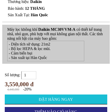
Thương hiệu:
Daikin
Bảo hành:
12 THÁNG
Sản Xuất Tại:
Hàn Quốc
Máy lọc không khí
Daikin MC30VVM-A
có thiết kế trang
nhã, nhỏ gọn, phù hợp với mọi không gian nội thất. Các tính
năng nổi bật của máy bao gồm:
- Diện tích sử dụng: 21m2
- Bộ lọc HEPA & lọc mùi.
- Cảm biến bụi
- Sản xuất tại Hàn Quốc
Số lượng:
3,550,000 đ
-20%
4,440,000
ĐẶT HÀNG NGAY
THÊM VÀO GIỎ HÀNG