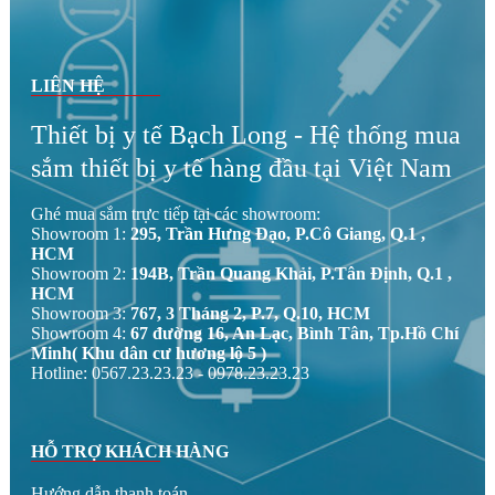
LIÊN HỆ
Thiết bị y tế Bạch Long - Hệ thống mua
sắm thiết bị y tế hàng đầu tại Việt Nam
Ghé mua sắm trực tiếp tại các showroom:
Showroom 1:
295, Trần Hưng Đạo, P.Cô Giang, Q.1 ,
HCM
Showroom 2:
194B, Trần Quang Khải, P.Tân Định, Q.1 ,
HCM
Showroom 3:
767, 3 Tháng 2, P.7, Q.10, HCM
Showroom 4:
67 đường 16, An Lạc, Bình Tân, Tp.Hồ Chí
Minh( Khu dân cư hương lộ 5 )
Hotline: 0567.23.23.23 - 0978.23.23.23
HỖ TRỢ KHÁCH HÀNG
Hướng dẫn thanh toán