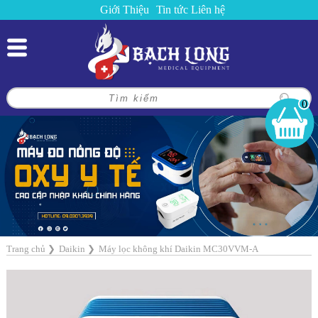
Giới Thiệu
Tin tức
Liên hệ
0
Trang chủ
❯
Daikin
❯
Máy lọc không khí Daikin MC30VVM-A