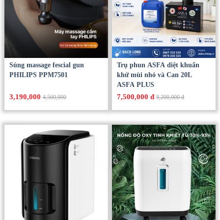
Súng massage fescial gun
Trụ phun ASFA diệt khuẩn
PHILIPS PPM7501
khử mùi nhỏ và Can 20L
ASFA PLUS
3,190,000
7,500,000 đ
4,560,000
8,200,000 đ