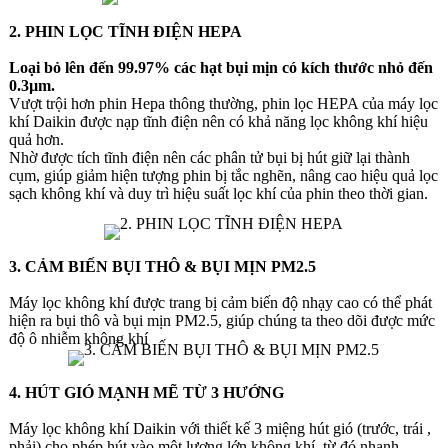
2. PHIN LỌC TĨNH ĐIỆN HEPA
Loại bỏ lên đến 99.97% các hạt bụi mịn có kích thước nhỏ đến
0.3µm.
Vượt trội hơn phin Hepa thông thường, phin lọc HEPA của máy lọc
khí Daikin được nạp tĩnh điện nên có khả năng lọc không khí hiệu
quả hơn.
Nhờ được tích tĩnh điện nên các phân tử bụi bị hút giữ lại thành
cụm, giúp giảm hiện tượng phin bị tắc nghẽn, nâng cao hiệu quả lọc
sạch không khí và duy trì hiệu suất lọc khí của phin theo thời gian.
3. CẢM BIẾN BỤI THÔ & BỤI MỊN PM2.5
Máy lọc không khí được trang bị cảm biến độ nhạy cao có thể phát
hiện ra bụi thô và bụi mịn PM2.5, giúp chúng ta theo dõi được mức
độ ô nhiễm không khí
4. HÚT GIÓ MẠNH MẼ TỪ 3 HƯỚNG
Máy lọc không khí Daikin với thiết kế 3 miệng hút gió (trước, trái ,
phải) cho phép hút vào một lượng lớn không khí, từ đó nhanh