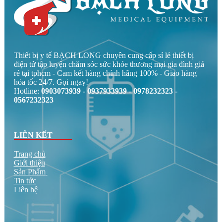
Thiết bị y tế BẠCH LONG chuyên cung cấp sỉ lẻ thiết bị
điện tử tập luyện chăm sóc sức khỏe thương mại gia đình giá
rẻ tại tphcm - Cam kết hàng chính hãng 100% - Giao hàng
hỏa tốc 24/7. Gọi ngay!
Hotline:
0903073939 - 0937933939 - 0978232323 -
0567232323
LIÊN KẾT
Trang chủ
Giới thiệu
Sản Phẩm
Tin tức
Liên hệ