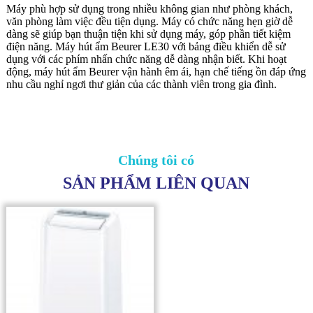
Nếu bình chứa nước đầy, biểu tượng thùng chứa nước của máy hút
ẩm sẽ được hiển thị bằng đèn tín hiệu trên bảng điều khiển. Bạn có
thể sử dụng ống dẫn nước ngưng tụ để loại bỏ trực tiếp nước ngưng
tụ từ quá trình hút ẩm xuống cống. Ngoài ra, máy hút ẩm không khí
Beurer LE30 được vận hành trong môi trường có nhiệt độ thấp.
Máy phù hợp sử dụng trong nhiều không gian như phòng khách,
văn phòng làm việc đều tiện dụng. Máy có chức năng hẹn giờ dễ
dàng sẽ giúp bạn thuận tiện khi sử dụng máy, góp phần tiết kiệm
điện năng. Máy hút ẩm Beurer LE30 với bảng điều khiển dễ sử
dụng với các phím nhấn chức năng dễ dàng nhận biết. Khi hoạt
động, máy hút ẩm Beurer vận hành êm ái, hạn chế tiếng ồn đáp ứng
nhu cầu nghỉ ngơi thư giản của các thành viên trong gia đình.
Chúng tôi có
SẢN PHẨM LIÊN QUAN