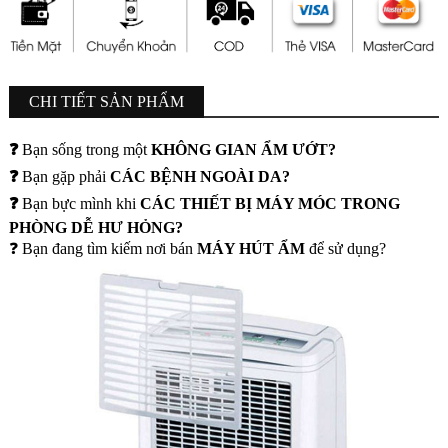
CHI TIẾT SẢN PHẨM
❓
Bạn sống trong một
KHÔNG GIAN ẨM ƯỚT?
❓
Bạn gặp phải
CÁC BỆNH NGOÀI DA?
❓
Bạn bực mình khi
CÁC THIẾT BỊ MÁY MÓC TRONG
PHÒNG DỄ HƯ HỎNG?
❓ Bạn đang tìm kiếm nơi bán
MÁY HÚT ẨM
để sử dụng?