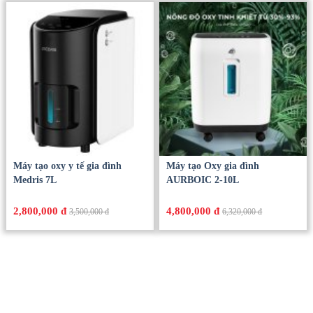
PHILIPS PPM7501
khử mùi nhỏ và Can 20L
ASFA PLUS
3,190,000
7,500,000 đ
4,560,000
8,200,000 đ
Máy tạo oxy y tế gia đình
Máy tạo Oxy gia đình
Medris 7L
AURBOIC 2-10L
2,800,000 đ
4,800,000 đ
3,500,000 đ
6,320,000 đ