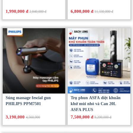
Máy Massage chân Philips
Máy tạo oxy OXYGEN M50
PPM6331
1,990,000 đ
6,800,000 đ
2,840,000 đ
11,330,000 đ
Súng massage fescial gun
Trụ phun ASFA diệt khuẩn