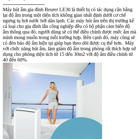
---------------------------
Máy hút ẩm gia đình Beurer LE30 là thiết bị có tác dụng cân bằng
lại độ ẩm trong một diện tích không gian nhất định dưới cơ chế
ngưng tụ hơi nước bởi dàn lạnh. Các máy hút ẩm trên thị trường kể
cả loại cho gia đình lẫn công nghiệp đều có bộ phận cảm biến độ
ẩm thông qua đó, người dùng sẽ có thể điều chỉnh được mức ẩm mà
mình mong muốn trong mỗi trường hợp. Bên cạnh đó, máy cũng sẽ
có đèn báo độ ẩm hiện tại giúp bạn theo dõi được cụ thể hơn. Máy
với chức năng hút ẩm, làm giảm độ ẩm trong phòng rất thích hợp sử
dụng cho phòng diện tích từ 15 đến 30m2 với độ ẩm điều chỉnh từ
40 đến 60%.