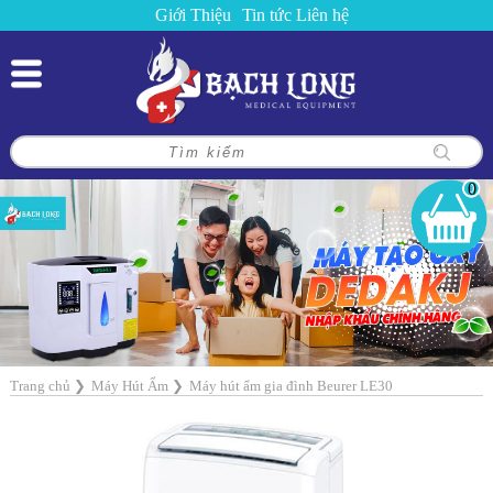
Giới Thiệu
Tin tức
Liên hệ
0
Trang chủ
❯
Máy Hút Ẩm
❯
Máy hút ẩm gia đình Beurer LE30