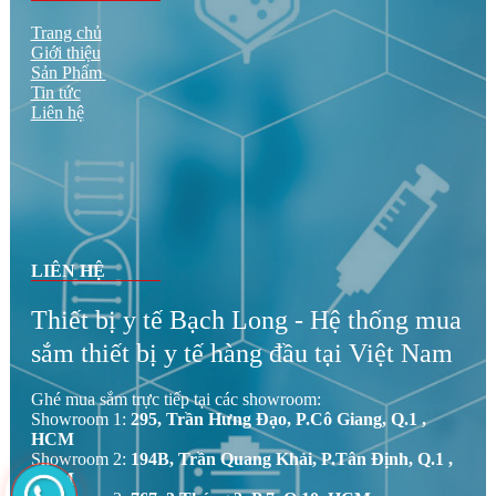
Hotline:
0903073939 - 0937933939 - 0978232323 -
0567232323
LIÊN KẾT
Trang chủ
Giới thiệu
Sản Phẩm
Tin tức
Liên hệ
LIÊN HỆ
Thiết bị y tế Bạch Long - Hệ thống mua
sắm thiết bị y tế hàng đầu tại Việt Nam