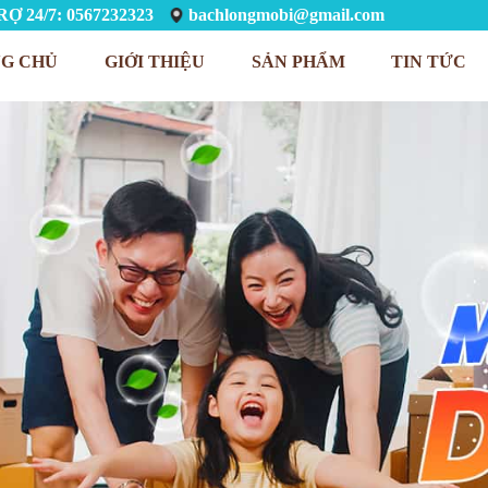
Ợ 24/7: 0567232323
bachlongmobi@gmail.com
G CHỦ
GIỚI THIỆU
SẢN PHẨM
TIN TỨC