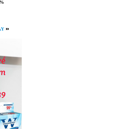
9%
AY
⏩