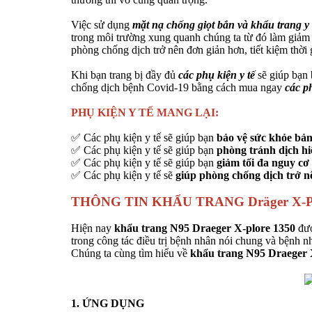
Việc sử dụng
mặt nạ chống giọt bắn và khẩu trang y 
trong môi trường xung quanh chúng ta từ đó làm giảm
phòng chống dịch trở nên đơn giản hơn, tiết kiệm thời
Khi bạn trang bị đầy đủ
các phụ kiện y tế
sẽ giúp bạn 
chống dịch bệnh Covid-19 bằng cách mua ngay
các ph
PHỤ KIỆN Y TẾ MANG LẠI:
✅ Các phụ kiện y tế sẽ giúp bạn
bảo vệ sức khỏe bản
✅ Các phụ kiện y tế sẽ giúp bạn
phòng tránh dịch h
✅ Các phụ kiện y tế sẽ giúp bạn
giảm tối đa nguy cơ
✅ Các phụ kiện y tế sẽ
giúp phòng chống dịch trở nê
THÔNG TIN KHẨU TRANG Dräger X-Pl
Hiện nay
khẩu trang N95 Draeger X-plore 1350
đượ
trong công tác điều trị bệnh nhân nói chung và bệnh n
Chúng ta cùng tìm hiểu về
khẩu trang N95 Draeger 
1. ỨNG DỤNG