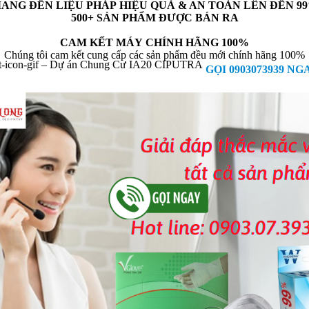
ANG ĐẾN LIỆU PHÁP HIỆU QUẢ & AN TOÀN LÊN ĐẾN 9
500+ SẢN PHẨM ĐƯỢC BÁN RA
CAM KẾT MÁY CHÍNH HÃNG 100%
Chúng tôi cam kết cung cấp các sản phẩm đều mới chính hãng 100%
GỌI 0903073939 NG