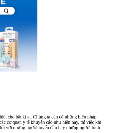
hiết cho bất kì ai. Chúng ta cần có những biện pháp
c cơ quan y tế khuyến cáo như hiện nay, thì việc khi
ắn đối với những người tuyến đầu hay những người bình