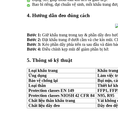
Bao bì riêng, đạt chuẩn vệ sinh, mỗi khẩu trang đư
4. Hướng dẫn đeo đúng cách
Bước 1:
Giữ khẩu trang trong tay & phần dây đeo hư
Bước 2:
Đặt khẩu trang ở dưới cằm và che kín mũi. C
Bước 3:
Kéo phần dây phía trên ra sau đầu và đảm bảo
Bước 4:
Điều chỉnh kẹp mũi để giảm phần bị hở.
5. Thông số kỹ thuật
Loại khẩu trang
Khẩu trang
Ứng dụng
Làm việc t
Bảo vệ chống lại
Bụi mịn, cá
Loại thân
Thiết kế kh
Protection classes EN 149
FFP1, FFP
Protection classes NIOSH 42 CFR 84
N95, R95
Chất liệu thân khẩu trang
Vải không 
Chất liệu dây đeo
Dây đeo dệt