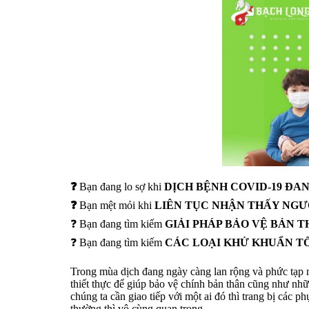
❓
Bạn đang lo sợ khi
DỊCH BỆNH COVID-19 ĐA
❓
Bạn mệt mỏi khi
LIÊN TỤC NHẬN THẤY NGƯ
❓ Bạn đang tìm kiếm
GIẢI PHÁP BẢO VỆ BẢN 
❓ Bạn đang tìm kiếm
CÁC LOẠI KHỬ KHUẨN TỐ
Trong mùa dịch đang ngày càng lan rộng và phức tạp như
thiết thực để giúp bảo vệ chính bản thân cũng như nh
chúng ta cần giao tiếp với một ai đó thì trang bị các 
thường thì vô cùng quan trọng.