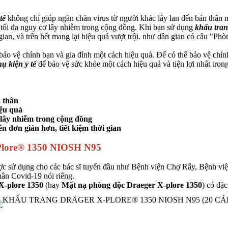
tế
không chỉ giúp ngăn chăn virus từ người khác lây lan đến bản thân 
 tối đa nguy cơ lây nhiễm trong cộng đồng. Khi bạn sử dụng
khẩu tran
 gian, và trên hết mang lại hiệu quả vượt trội. như dân gian có câu "P
bảo vệ chính bạn và gia đình một cách hiệu quả. Để có thể bảo vệ chí
ụ kiện y tế
để bảo vệ sức khỏe
một cách hiệu quả và tiện lợi nhất tron
 thân
iệu quả
 lây nhiễm trong cộng đồng
n đơn giản hơn, tiết kiệm thời gian
ore® 1350 NIOSH N95
c sử dụng cho các bác sĩ tuyến đầu như Bệnh viện Chợ Rẫy, Bệnh 
hân Covid-19 nói riêng.
X-plore 1350
(hay
Mặt nạ phòng độc Draeger X-plore 1350
) có đặc