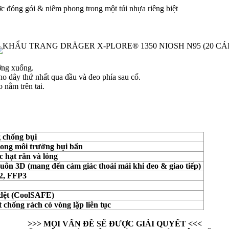
ợc đóng gói & niêm phong trong một túi nhựa riêng biệt
ớng xuống.
ho dây thứ nhất qua đầu và đeo phía sau cổ.
 nằm trên tai.
 chống bụi
rong môi trường bụi bẩn
c hạt rắn và lỏng
uôn 3D (mang đến cảm giác thoải mái khi đeo & giao tiếp)
2, FFP3
dệt (CoolSAFE)
 chống rách có vòng lặp liên tục
>>> MỌI VẤN ĐỀ SẼ ĐƯỢC GIẢI QUYẾT <<<