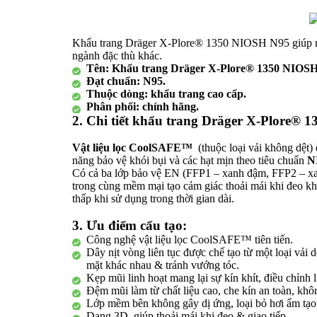
Khẩu trang Dräger X-Plore® 1350 NIOSH N95 giúp ngăn
ngành đặc thù khác.
Tên: Khẩu trang Dräger X-Plore® 1350 NIOSH
Đạt chuẩn: N95.
Thuộc dòng: khẩu trang cao cấp.
Phân phối: chính hãng.
2. Chi tiết khẩu trang Dräger X-Plore®
Vật liệu lọc CoolSAFE™
(thuộc loại vải không dệt) đươ
năng bảo vệ khói bụi và các hạt mịn theo tiêu chuẩn
N
Có cả ba lớp bảo vệ EN (FFP1 – xanh đậm, FFP2 – xanh 
trong cùng mềm mại tạo cảm giác thoải mái khi đeo khôn
thấp khi sử dụng trong thời gian dài.
3. Ưu điểm cấu tạo:
Công nghệ vật liệu lọc CoolSAFE™ tiên tiến.
Dây nịt vòng liên tục được chế tạo từ một loại vải
mặt khác nhau & tránh vướng tóc.
Kẹp mũi linh hoạt mang lại sự kín khít, điều chỉnh l
Đệm mũi làm từ chất liệu cao, che kín an toàn, khô
Lớp mềm bên không gây dị ứng, loại bỏ hơi ẩm tạo đ
Dạng 3D, giúp thoải mái khi đeo & giao tiếp.