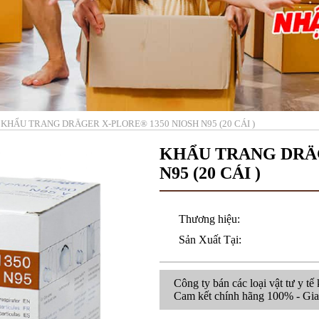
KHẨU TRANG DRÄGER X-PLORE® 1350 NIOSH N95 (20 CÁI )
KHẨU TRANG DRÄG
N95 (20 CÁI )
Thương hiệu:
Sản Xuất Tại:
Công ty bán các loại vật tư y tế
Cam kết chính hãng 100% - Giao