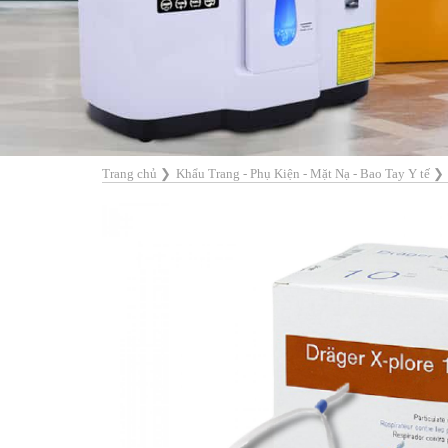
Trang chủ
❯
Khẩu Trang - Phụ Kiện - Mặt Nạ - Bao Tay Y tế
❯