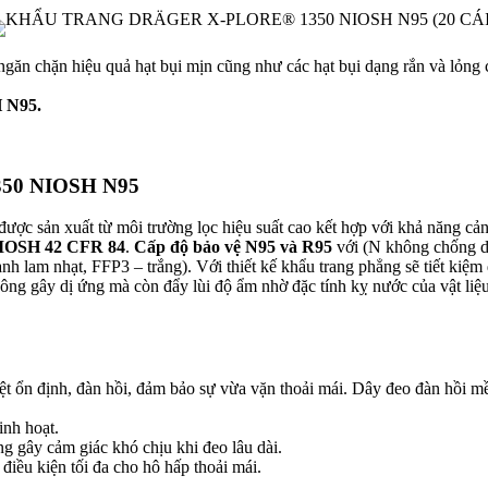
 chặn hiệu quả hạt bụi mịn cũng như các hạt bụi dạng rắn và lỏng c
 N95.
 1350 NIOSH N95
̣c sản xuất từ môi trường lọc hiệu suất cao kết hợp với khả năng cản
IOSH 42 CFR 84
.
Cấp độ bảo vệ N95 và R95
với (N không chống dầ
lam nhạt, FFP3 – trắng). Với thiết kế khẩu trang phẳng sẽ tiết kiệm
g gây dị ứng mà còn đẩy lùi độ ẩm nhờ đặc tính kỵ nước của vật li
 dệt ổn định, đàn hồi, đảm bảo sự vừa vặn thoải mái. Dây đeo đàn hồi 
inh hoạt.
ng gây cảm giác khó chịu khi đeo lâu dài.
iều kiện tối đa cho hô hấp thoải mái.