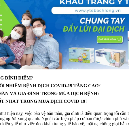
NG ĐỈNH ĐIỂM
?
ỜI NHIỄM BỆNH DỊCH COVID-19 TĂNG CAO
?
THÂN VÀ GIA ĐÌNH TRONG MÙA DỊCH BỆNH
?
T NHẤT TRONG MÙA DỊCH COVID-19
?
 hiện nay, việc bảo vệ bản thân, gia đình là điều quan trọng tối cần t
ững người xung quanh. Ngoài các biện pháp cơ bản được chính phủ và cá
phụ kiện y tế như việc đeo khẩu trang y tế bảo vệ, mặt nạ chống giọt b