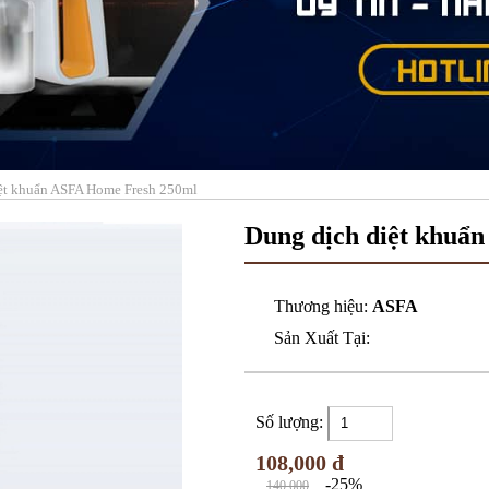
ệt khuẩn ASFA Home Fresh 250ml
Dung dịch diệt khuẩ
Thương hiệu:
ASFA
Sản Xuất Tại:
Số lượng:
108,000 đ
-25%
140,000