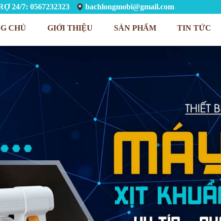
Ợ 24/7: 0567232323
bachlongmobi@gmail.com
G CHỦ
GIỚI THIỆU
SẢN PHẨM
TIN TỨC