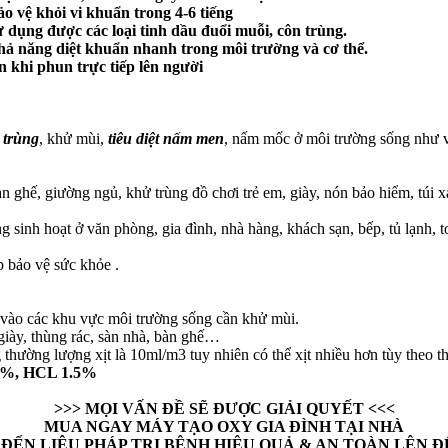
ảo vệ khỏi vi khuẩn trong 4-6 tiếng
ử dụng được các loại tinh dầu đuổi muỗi, côn trùng.
hả năng diệt khuẩn nhanh trong môi trường và cơ thể.
n khi phun trực tiếp lên người
 trùng
, khử mùi,
tiêu diệt nấm men
, nấm mốc ở môi trường sống như v
 ghế, giường ngủ, khử trùng đồ chơi trẻ em, giày, nón bảo hiểm, túi
g sinh hoạt ở văn phòng, gia đình, nhà hàng, khách sạn, bếp, tủ lạnh, 
 bảo vệ sức khỏe .
ịt vào các khu vực môi trường sống cần khử mùi.
 giày, thùng rác, sàn nhà, bàn ghế…
hường lượng xịt là 10ml/m3 tuy nhiên có thể xịt nhiều hơn tùy theo th
5%, HCL 1.5%
>>> MỌI VẤN ĐỀ SẼ ĐƯỢC GIẢI QUYẾT <<<
MUA NGAY MÁY TẠO OXY GIA ĐÌNH TẠI NHÀ
ĐẾN LIỆU PHÁP TRỊ BỆNH HIỆU QUẢ & AN TOÀN LÊN Đ