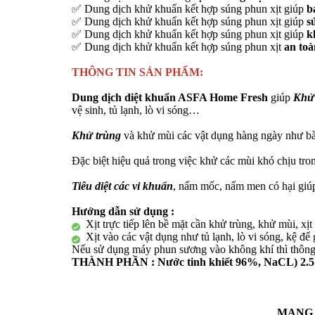
✅ Dung dịch khử khuẩn kết hợp súng phun xịt giúp
b
✅ Dung dịch khử khuẩn kết hợp súng phun xịt giúp
s
✅ Dung dịch khử khuẩn kết hợp súng phun xịt giúp
k
✅ Dung dịch khử khuẩn kết hợp súng phun xịt
an toà
THÔNG TIN SẢN PHẨM:
Dung dịch diệt khuẩn ASFA Home Fresh
giúp
Khử
vệ sinh, tủ lạnh, lò vi sóng…
Khử trùng
và khử mùi các vật dụng hàng ngày như bàn
Đặc biệt hiệu quả trong việc khử các mùi khó chịu tron
Tiêu diệt các vi khuẩn
, nấm mốc, nấm men có hại giúp
Hướng dẫn sử dụng :
Xịt trực tiếp lên bề mặt cần khử trùng, khử mùi, x
Xịt vào các vật dụng như tủ lạnh, lò vi sóng, kệ để
Nếu sử dụng máy phun sương vào không khí thì thông t
THÀNH PHẦN : Nước tinh khiết 96%, NaCL) 2.
MANG 