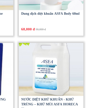
me
Dung dịch diệt khuẩn ASFA Body 60ml
68,000 đ
90,000 đ
ÙNG
NƯỚC DIỆT KHỬ KHUẨN - KHỬ
TRÙNG – KHỬ MÙI ASFA HORECA