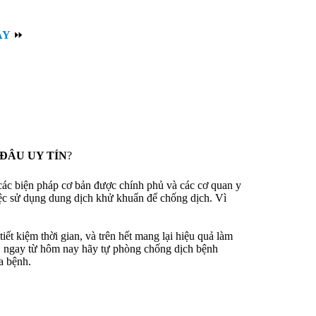
AY
⏩
ĐÂU UY TÍN
?
 các biện pháp cơ bản được chính phủ và các cơ quan y
iệc sử dụng dung dịch khử khuẩn để chống dịch. Vì
ết kiệm thời gian, và trên hết mang lại hiệu quả làm
h, ngay từ hôm nay hãy tự phòng chống dịch bệnh
a bệnh.