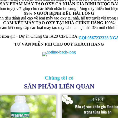
+ SẢN PHẨM MÁY TẠO OXY CÁ NHÂN GIA ĐÌNH ĐƯỢC BÁ
chọn tuyệt vời giúp cho các bệnh nhân bổ sung lượng oxy thiếu hụt hiệu
99% NGƯỜI BỆNH ĐỀU HÀI LÒNG
 đều đánh giá cao về loại máy tạo oxy tại nhà, hỗ trợ tuyệt vời trong
CAM KẾT MÁY TẠO OXY TẠI NHÀ CHÍNH HÃNG 100%
 cam kết cung cấp các loại máy tạo oxy cá nhân tại nhà đều mới chính
GỌI 0567232323 NG
TƯ VẤN MIỄN PHÍ CHO QUÝ KHÁCH HÀNG
Chúng tôi có
SẢN PHẨM LIÊN QUAN