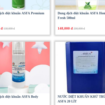
ịch diệt khuẩn ASFA Premium
Dung dịch diệt khuẩn ASFA Ho
Fresh 500ml
 đ
148,000 đ
130,000 đ
200,000 đ
ịch diệt khuẩn ASFA Body
NƯỚC DIỆT KHUẨN KHỬ TR
ASFA 20 LÍT