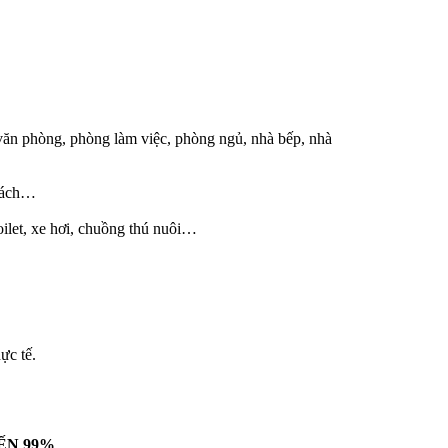
ăn phòng, phòng làm việc, phòng ngủ, nhà bếp, nhà
 xách…
toilet, xe hơi, chuồng thú nuôi…
ực tế.
ẾN 99%