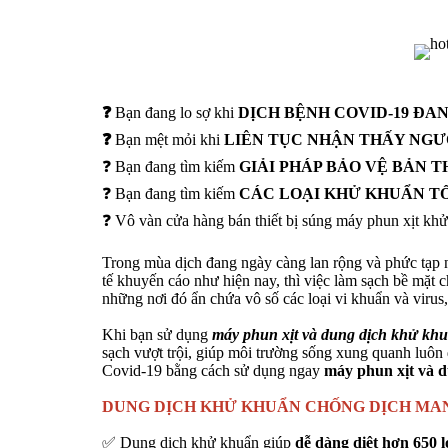
❓
Bạn đang lo sợ khi
DỊCH BỆNH COVID-19 ĐA
❓
Bạn mệt mỏi khi
LIÊN TỤC NHẬN THẤY NGƯ
❓ Bạn đang tìm kiếm
GIẢI PHÁP BẢO VỆ BẢN 
❓ Bạn đang tìm kiếm
CÁC LOẠI KHỬ KHUẨN TỐ
❓ Vô vàn cửa hàng bán thiết bị súng máy phun xịt k
Trong mùa dịch đang ngày càng lan rộng và phức tạp n
tế khuyến cáo như hiện nay, thì việc làm sạch bề mặt
những nơi đó ẩn chứa vô số các loại vi khuẩn và virus, 
Khi bạn sử dụng
máy phun xịt và dung dịch khử kh
sạch vượt trội, giúp môi trường sống xung quanh luôn
Covid-19 bằng cách sử dụng ngay
máy phun xịt và 
DUNG DỊCH KHỬ KHUẨN CHỐNG DỊCH
MAN
✅ Dung dịch khử khuẩn giúp
dễ dàng diệt hơn 650 