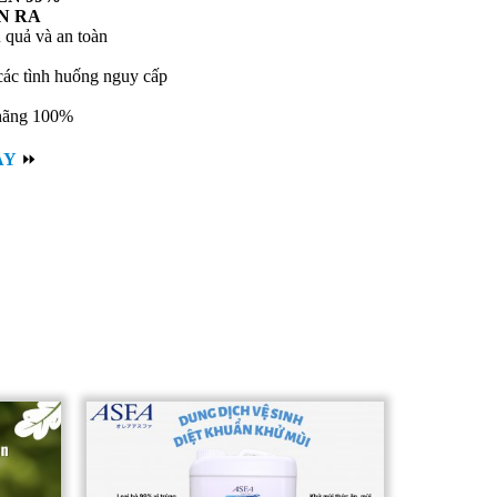
N RA
 quả và an toàn
 các tình huống nguy cấp
 hãng 100%
AY
⏩