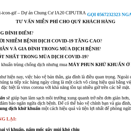
GỌI 0567232323 NG
TƯ VẤN MIỄN PHÍ CHO QUÝ KHÁCH HÀNG
NG ĐỈNH ĐIỂM
?
ỜI NHIỄM BỆNH DỊCH COVID-19 TĂNG CAO
?
THÂN VÀ GIA ĐÌNH TRONG MÙA DỊCH BỆNH
?
T NHẤT TRONG MÙA DỊCH COVID-19
?
hử khuẩn trùng chống dịch nhưng mua
MÁY PHUN KHỬ KHUẨN Ở 
hư hiện nay, việc bảo vệ bản thân, gia đình là điều quan trọng. Ngoài
 chúng ta tiếp xúc hàng ngày cũng là một cách vô cùng hiệu quả bằng v
đặc biệt là virus corona với khả năng tồn tại nhiều giờ trên các bề mặt.
uẩn
sẽ giúp bạn làm sạch môi trường xung quanh trở nên đơn giản hơn, ti
 đảm bảo ngăn ngừa dịch bệnh. Để có thể bảo vệ chính bạn và gia đìn
dung dịch khử khuẩn
một cách hiệu quả và tiện lợi nhất để phòng ngừ
G LẠI:
loại vi khuẩn, nấm mốc gây mùi khó chịu