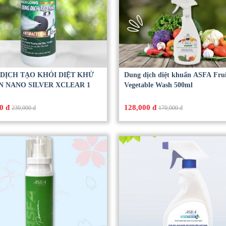
DỊCH TẠO KHÓI DIỆT KHỬ
Dung dịch diệt khuẩn ASFA Fru
 NANO SILVER XCLEAR 1
Vegetable Wash 500ml
0 đ
128,000 đ
230,000 đ
170,000 đ