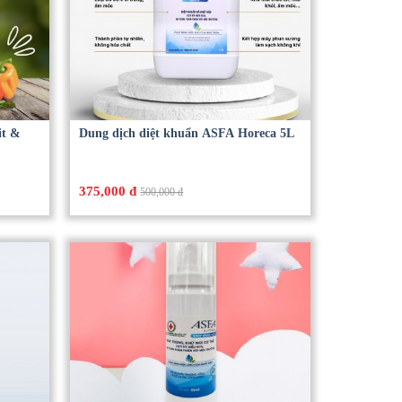
it &
Dung dịch diệt khuẩn ASFA Horeca 5L
375,000 đ
500,000 đ