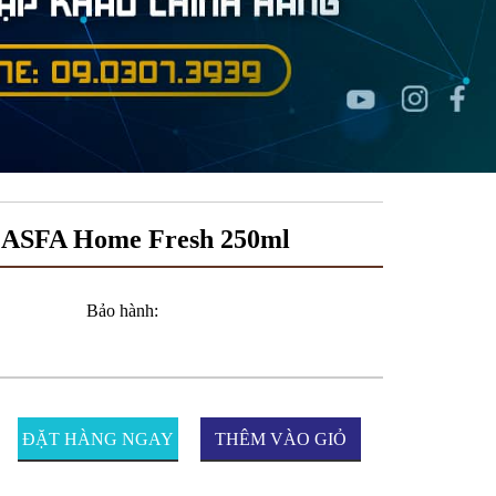
n ASFA Home Fresh 250ml
Bảo hành:
ĐẶT HÀNG NGAY
THÊM VÀO GIỎ
HÀNG