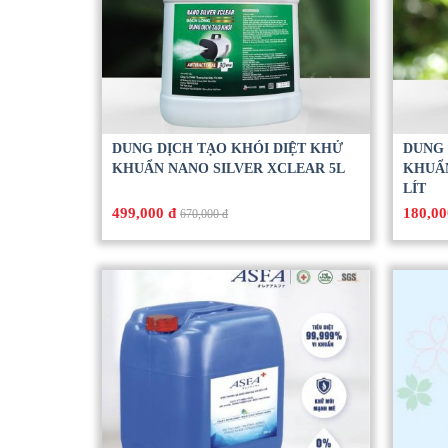
DUNG DỊCH TẠO KHÓI DIỆT KHỬ
DUNG 
KHUẨN NANO SILVER XCLEAR 5L
KHUẨN
LÍT
499,000 đ
180,00
670,000 đ