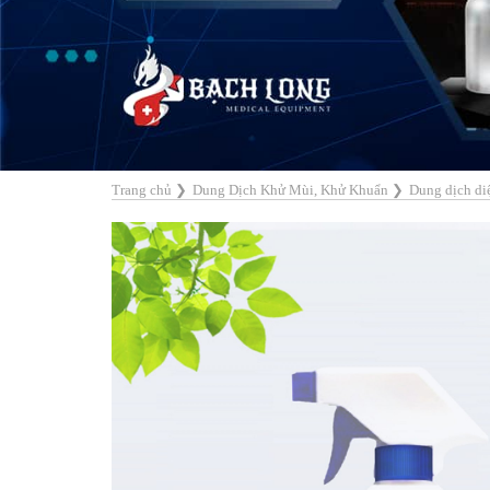
Trang chủ
❯
Dung Dịch Khử Mùi, Khử Khuẩn
❯
Dung dịch di