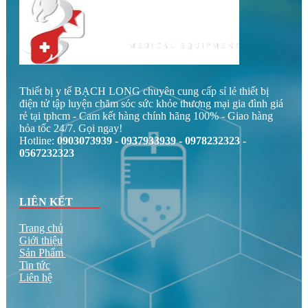
Thiết bị y tế BẠCH LONG chuyên cung cấp sỉ lẻ thiết bị
điện tử tập luyện chăm sóc sức khỏe thương mại gia đình giá
rẻ tại tphcm - Cam kết hàng chính hãng 100% - Giao hàng
hỏa tốc 24/7. Gọi ngay!
Hotline:
0903073939 - 0937933939 - 0978232323 -
0567232323
LIÊN KẾT
Trang chủ
Giới thiệu
Sản Phẩm
Tin tức
Liên hệ