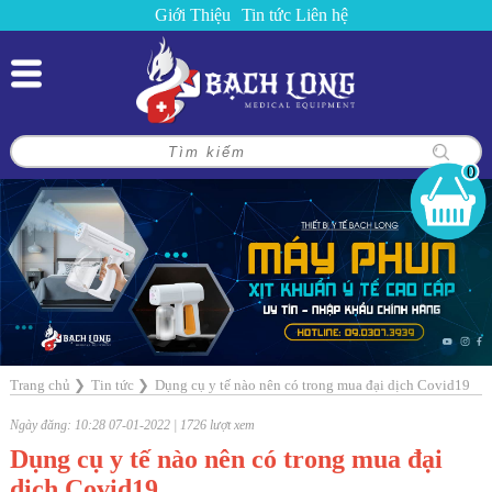
Giới Thiệu
Tin tức
Liên hệ
0
Trang chủ
❯
Tin tức
❯
Dụng cụ y tế nào nên có trong mua đại dịch Covid19
Ngày đăng: 10:28 07-01-2022 | 1726 lượt xem
Dụng cụ y tế nào nên có trong mua đại
dịch Covid19