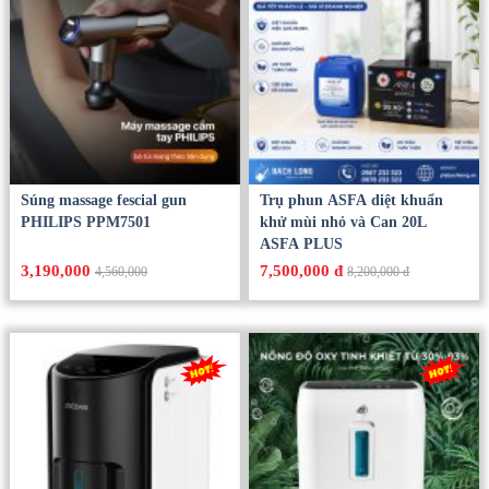
Súng massage fescial gun
Trụ phun ASFA diệt khuẩn
PHILIPS PPM7501
khử mùi nhỏ và Can 20L
ASFA PLUS
3,190,000
7,500,000 đ
4,560,000
8,200,000 đ