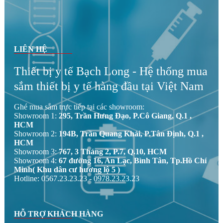
LIÊN HỆ
Thiết bị y tế Bạch Long - Hệ thống mua
sắm thiết bị y tế hàng đầu tại Việt Nam
Ghé mua sắm trực tiếp tại các showroom:
Showroom 1:
295, Trần Hưng Đạo, P.Cô Giang, Q.1 ,
HCM
Showroom 2:
194B, Trần Quang Khải, P.Tân Định, Q.1 ,
HCM
Showroom 3:
767, 3 Tháng 2, P.7, Q.10, HCM
Showroom 4:
67 đường 16, An Lạc, Bình Tân, Tp.Hồ Chí
Minh( Khu dân cư hương lộ 5 )
Hotline: 0567.23.23.23 - 0978.23.23.23
HỖ TRỢ KHÁCH HÀNG