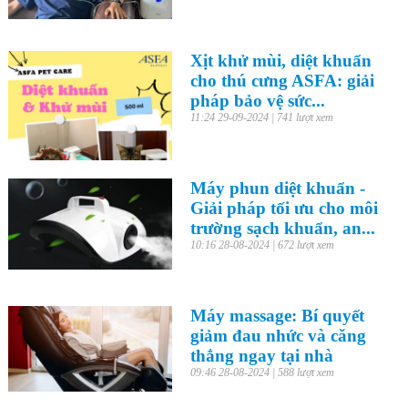
Xịt khử mùi, diệt khuẩn
cho thú cưng ASFA: giải
pháp bảo vệ sức...
11:24 29-09-2024 | 741 lượt xem
Máy phun diệt khuẩn -
Giải pháp tối ưu cho môi
trường sạch khuẩn, an...
10:16 28-08-2024 | 672 lượt xem
Máy massage: Bí quyết
giảm đau nhức và căng
thẳng ngay tại nhà
09:46 28-08-2024 | 588 lượt xem