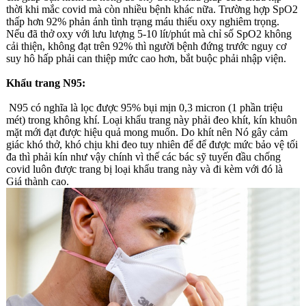
thời khi mắc covid mà còn nhiều bệnh khác nữa. Trường hợp SpO2
thấp hơn 92% phản ánh tình trạng máu thiếu oxy nghiêm trọng.
Nếu đã thở oxy với lưu lượng 5-10 lít/phút mà chỉ số SpO2 không
cải thiện, không đạt trên 92% thì người bệnh đứng trước nguy cơ
suy hô hấp phải can thiệp mức cao hơn, bắt buộc phải nhập viện.
Khẩu trang N95:
N95 có nghĩa là lọc được 95% bụi mịn 0,3 micron (1 phần triệu
mét) trong không khí. Loại khẩu trang này phải đeo khít, kín khuôn
mặt mới đạt được hiệu quả mong muốn. Do khít nên Nó gây cảm
giác khó thở, khó chịu khi đeo tuy nhiên để để được mức bảo vệ tối
đa thì phải kín như vậy chính vì thế các bác sỹ tuyến đầu chống
covid luôn được trang bị loại khẩu trang này và đi kèm với đó là
Giá thành cao.