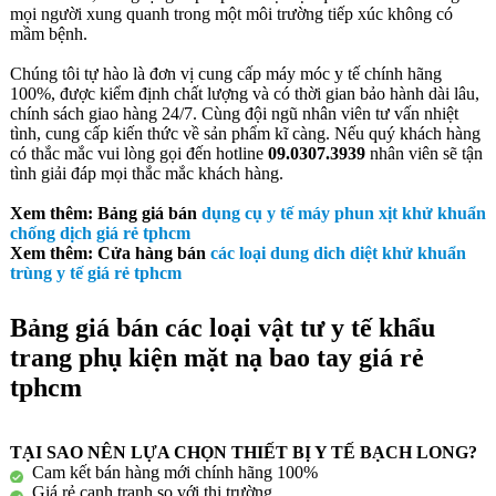
mọi người xung quanh trong một môi trường tiếp xúc không có
mầm bệnh.
Chúng tôi tự hào là đơn vị cung cấp máy móc y tế chính hãng
100%, được kiểm định chất lượng và có thời gian bảo hành dài lâu,
chính sách giao hàng 24/7. Cùng đội ngũ nhân viên tư vấn nhiệt
tình, cung cấp kiến thức về sản phẩm kĩ càng. Nếu quý khách hàng
có thắc mắc vui lòng gọi đến hotline
09.0307.3939
nhân viên sẽ tận
tình giải đáp mọi thắc mắc khách hàng.
Xem thêm: Bảng giá bán
dụng cụ y tế máy phun xịt khử khuẩn
chống dịch giá rẻ tphcm
Xem thêm: Cửa hàng bán
các loại dung dich diệt khử khuẩn
trùng y tế giá rẻ tphcm
Bảng giá bán các loại vật tư y tế khẩu
trang phụ kiện mặt nạ bao tay giá rẻ
tphcm
TẠI SAO NÊN LỰA CHỌN THIẾT BỊ Y TẾ BẠCH LONG?
Cam kết bán hàng mới chính hãng 100%
Giá rẻ cạnh tranh so với thị trường