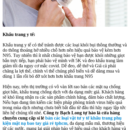
Khẩu trang y tế:
Khẩu trang y tế có thể tránh được các loại khói bụi thông thường và
do thông thoáng hở nhiều chỗ hơn nên hiệu quả bảo vệ kèm hơn
N95. Tuy nhiên thì ít nhất chúng bảo vệ bạn được khỏi những giọt
bắn trực tiếp, bạn phải bảo vệ mình với 5K và đeo khẩu trang làm
giảm tối đa nguy cơ mắc covid. Dễ đeo, dễ thở và Giá cả phải
chăng la lợi thế, chính vì thế chúng phổ biến và dễ dàng mua và
dùng 1 lần rồi bỏ đỡ xót hơn hơn khẩu trang N95
Hiện nay, trên thị trường có vô vàn lời rao bán các mặt nạ chống
giọt bắn, khẩu trang chống dịch với đa dạng mức giá. Khách hàng
sẽ khó lòng nhận ra các sản phẩm chính hãng, đảm bảo chất lượng.
Nếu bạn đang tìm kiếm các biện pháp phòng tránh virus hiệu quả
trong mùa dịch nhưng chưa biết bắt đầu từ đâu thì hãy ngay lập tức
liên hệ chúng tôi nhé.
Công ty Bạch Long tự hào là cửa hàng
chuyên cung cấp sỉ lẻ
bán các loại vật tư y tế khẩu trang phụ
kiện mặt nạ bao tay giá rẻ tphcm
, đa dạng mẫu mã, thương hiệu
từ các nước, mang lại giải pháp bảo vệ hiệu quả cho khách hàng và