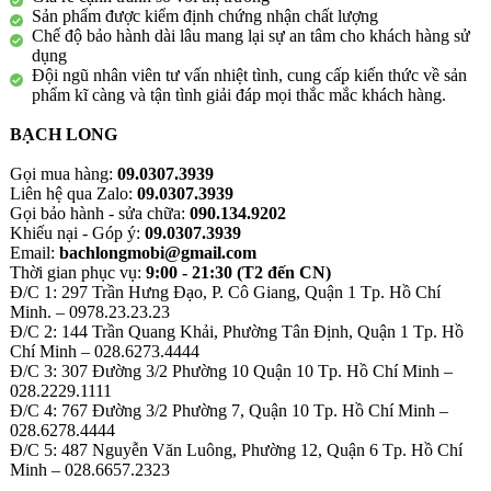
Sản phẩm được kiểm định chứng nhận chất lượng
Chế độ bảo hành dài lâu mang lại sự an tâm cho khách hàng sử
dụng
Đội ngũ nhân viên tư vấn nhiệt tình, cung cấp kiến thức về sản
phẩm kĩ càng và tận tình giải đáp mọi thắc mắc khách hàng.
BẠCH LONG
Gọi mua hàng:
09.0307.3939
Liên hệ qua Zalo:
09.0307.3939
Gọi bảo hành - sửa chữa:
090.134.9202
Khiếu nại - Góp ý:
09.0307.3939
Email:
bachlongmobi@gmail.com
Thời gian phục vụ:
9:00 - 21:30 (T2 đến CN)
Đ/C 1: 297 Trần Hưng Đạo, P. Cô Giang, Quận 1 Tp. Hồ Chí
Minh. – 0978.23.23.23
Đ/C 2: 144 Trần Quang Khải, Phường Tân Định, Quận 1 Tp. Hồ
Chí Minh – 028.6273.4444
Đ/C 3: 307 Đường 3/2 Phường 10 Quận 10 Tp. Hồ Chí Minh –
028.2229.1111
Đ/C 4: 767 Đường 3/2 Phường 7, Quận 10 Tp. Hồ Chí Minh –
028.6278.4444
Đ/C 5: 487 Nguyễn Văn Luông, Phường 12, Quận 6 Tp. Hồ Chí
Minh – 028.6657.2323