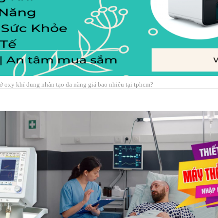
hở oxy khí dung nhân tạo đa năng giá bao nhiêu tại tphcm?