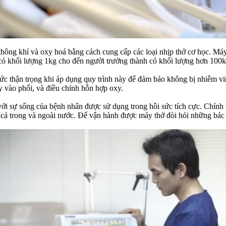
hông khí và oxy hoá bằng cách cung cấp các loại nhịp thở cơ học. Má
ỏ có khối lượng 1kg cho đến người trưởng thành có khối lượng hơn 100k
sức thận trọng khi áp dụng quy trình này để đảm bảo không bị nhiễm v
xy vào phổi, và điều chỉnh hỗn hợp oxy.
 với sự sống của bệnh nhân được sử dụng trong hồi sức tích cực. Chính
t cả trong và ngoài nước. Để vận hành được máy thở đòi hỏi những bác