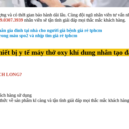
ng và có thời gian bảo hành dài lâu. Cùng đội ngũ nhân viên tư vấn nh
9.0307.3939
nhân viên sẽ tận tình giải đáp mọi thắc mắc khách hàng.
ân gia đình tại nhà cho người già bệnh giá rẻ tphcm
rong máu spo2 và nhịp tim giá rẻ tphcm
hiết bị y tế máy thở oxy khí dung nhân tạo đ
ẠCH LONG?
hách hàng sử dụng
 thức về sản phẩm kĩ càng và tận tình giải đáp mọi thắc mắc khách hàng