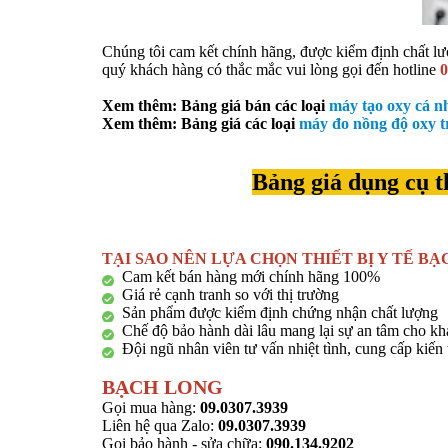
Chúng tôi cam kết chính hãng, được kiểm định chất lượ
quý khách hàng có thắc mắc vui lòng gọi đến hotline
0
Xem thêm: Bảng giá bán các loại
máy tạo oxy cá nh
Xem thêm: Bảng giá các loại
máy đo nồng độ oxy t
Bảng giá dụng cụ t
TẠI SAO NÊN LỰA CHỌN THIẾT BỊ Y TẾ B
Cam kết bán hàng mới chính hãng 100%
Giá rẻ cạnh tranh so với thị trường
Sản phẩm được kiểm định chứng nhận chất lượng
Chế độ bảo hành dài lâu mang lại sự an tâm cho k
Đội ngũ nhân viên tư vấn nhiệt tình, cung cấp kiến
BẠCH LONG
Gọi mua hàng:
09.0307.3939
Liên hệ qua Zalo:
09.0307.3939
Gọi bảo hành - sửa chữa:
090.134.9202