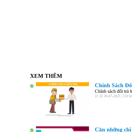
XEM THÊM
Chính Sách Đổ
Chính sách đổi trả 
11:32 30-07-2025 | 533 l
Cần những chi 