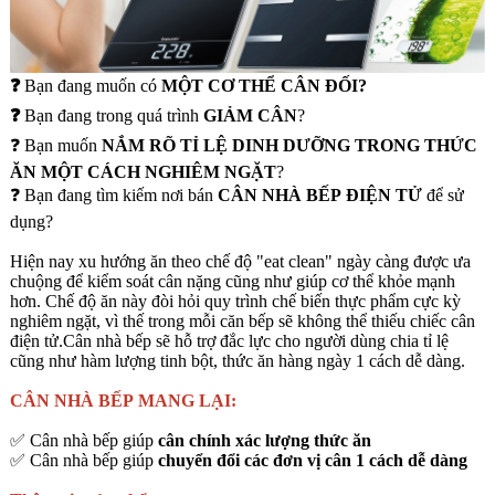
❓
Bạn đang muốn có
MỘT CƠ THỂ CÂN ĐỐI?
❓
Bạn đang trong quá trình
GIẢM CÂN
?
❓ Bạn muốn
NẮM RÕ TỈ LỆ DINH DƯỠNG TRONG THỨC
ĂN MỘT CÁCH NGHIÊM NGẶT
?
❓ Bạn đang tìm kiếm nơi bán
CÂN NHÀ BẾP ĐIỆN TỬ
để sử
dụng?
Hiện nay xu hướng ăn theo chế độ "eat clean" ngày càng được ưa
chuộng để kiểm soát cân nặng cũng như giúp cơ thể khỏe mạnh
hơn. Chế độ ăn này đòi hỏi quy trình chế biến thực phẩm cực kỳ
nghiêm ngặt, vì thế trong mỗi căn bếp sẽ không thể thiếu chiếc cân
điện tử.Cân nhà bếp sẽ hỗ trợ đắc lực cho người dùng chia tỉ lệ
cũng như hàm lượng tinh bột, thức ăn hàng ngày 1 cách dễ dàng.
CÂN NHÀ BẾP MANG LẠI:
✅ Cân nhà bếp giúp
cân chính xác lượng thức ăn
✅ Cân nhà bếp giúp
chuyển đổi các đơn vị cân 1 cách dễ dàng