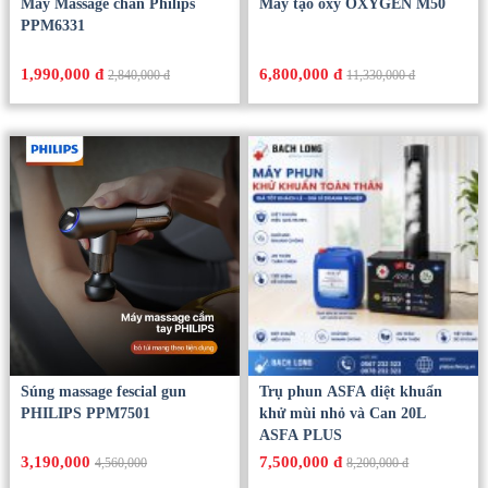
Máy Massage chân Philips
Máy tạo oxy OXYGEN M50
PPM6331
1,990,000 đ
6,800,000 đ
2,840,000 đ
11,330,000 đ
Súng massage fescial gun
Trụ phun ASFA diệt khuẩn
PHILIPS PPM7501
khử mùi nhỏ và Can 20L
ASFA PLUS
3,190,000
7,500,000 đ
4,560,000
8,200,000 đ